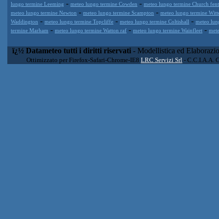
-
-
lungo termine Leeming
meteo lungo termine Cowden
meteo lungo termine Church fen
-
-
meteo lungo termine Newton
meteo lungo termine Scampton
meteo lungo termine Witt
-
-
-
Waddington
meteo lungo termine Topcliffe
meteo lungo termine Coltishall
meteo lun
-
-
-
termine Marham
meteo lungo termine Watton raf
meteo lungo termine Wainfleet
mete
ï¿½ Datameteo tutti i diritti riservati
- Modellistica ed Elaborazi
Ottimizzato per Firefox-Safari-Chrome-IE8
LRC Servizi Srl
- C.C.I.A.A. 