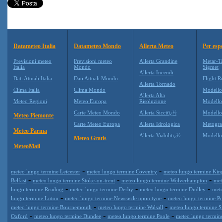
Datameteo Italia
Datameteo Mondo
Allerta Meteo
Per esp
Previsioni meteo
Previsioni meteo
Allerta Grandine
Metar-T
Italia
Mondo
Sigmet
Allerta Incendi
Dati Attuali Italia
Dati Attuali Mondo
Flight R
Allerta Tornado
Clima Italia
Clima Mondo
Modell
Allerta Alta
Meteo Regioni
Meteo Europa
Risoluzione
Modell
Carte Meteo Mondo
Allerta Siccitï¿½
Modello
Meteo Piemonte
Carte Meteo Europa
Allerta Idrologica
Metogr
Meteo Parma
Allerta Viabilitï¿½
Modell
Meteo Gratis
MeteoMail
-
-
meteo lungo termine Leicester
meteo lungo termine Coventry
meteo lungo termine Kin
-
-
-
Belfast
meteo lungo termine Stoke-on-trent
meteo lungo termine Wolverhampton
met
-
-
-
lungo termine Reading
meteo lungo termine Derby
meteo lungo termine Dudley
met
-
-
lungo termine Luton
meteo lungo termine Newcastle upon tyne
meteo lungo termine Pr
-
-
meteo lungo termine Bournemouth
meteo lungo termine Walsall
meteo lungo termine 
-
-
-
Oxford
meteo lungo termine Dundee
meteo lungo termine Poole
meteo lungo termin