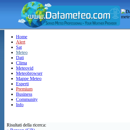
Home
Alert
Sat
Meteo
Dati
Clima
Meteovid
Meteobrowser
Mappe Meteo
Esperti
Premium
Business
Community
Info
Risultati della ricerca: