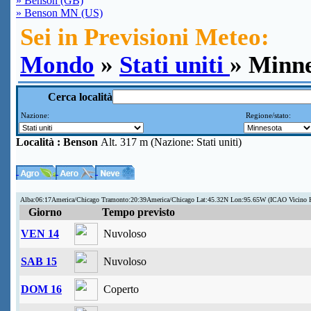
» Benson (GB)
» Benson MN (US)
Sei in Previsioni Meteo:
Mondo
»
Stati uniti
» Minne
Cerca località
Nazione:
Regione/stato:
Località :
Benson
Alt. 317 m (Nazione: Stati uniti)
Alba:06:17America/Chicago Tramonto:20:39America/Chicago Lat:45.32N Lon:95.65W (ICAO Vicino
Giorno
Tempo previsto
VEN 14
Nuvoloso
SAB 15
Nuvoloso
DOM 16
Coperto