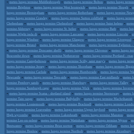
-
-
-
meteo lungo termine Middlesbrough
meteo lungo termine Bolton
meteo lungo termi
-
-
-
termine Brighton
meteo lungo termine West bromwich
meteo lungo termine Slough
m
-
-
lungo termine Birmingham
meteo lungo termine Rotherham
meteo lungo termine Newp
-
-
meteo lungo termine Crawley
meteo lungo termine Sutton coldfield
meteo lungo termi
-
-
-
Cheltenham
meteo lungo termine Chelmsford
meteo lungo termine Saint helens
meteo
-
-
-
termine Alderney
meteo lungo termine St. helier
meteo lungo termine Bath
meteo lun
-
-
-
termine Wight isola di
meteo lungo termine Lancaster
meteo lungo termine Lincoln
m
-
-
lungo termine Windsor
meteo lungo termine Glasgow
meteo lungo termine Liverpool
-
-
lungo termine Bristol
meteo lungo termine Manchester
meteo lungo termine Eglinton -
-
-
-
meteo lungo termine Doncaster sheffi
meteo lungo termine Chivenor
meteo lungo te
-
-
Boscombe down
meteo lungo termine Netheravon
meteo lungo termine Portland - rnas
-
-
lungo termine Campbeltown
meteo lungo termine Scilly, saint mary's
meteo lungo term
-
-
meteo lungo termine Jersey
meteo lungo termine Shoreham
meteo lungo termine Biggin
-
-
meteo lungo termine Carlisle
meteo lungo termine Humberside
meteo lungo termine Wa
-
-
-
Newcastle
meteo lungo termine Tees-side
meteo lungo termine East midlands
meteo l
-
-
-
termine Pembrey sands
meteo lungo termine Shawbury
meteo lungo termine Valley
m
-
-
lungo termine Sumburgh cape
meteo lungo termine Wick
meteo lungo termine Invernes
-
-
-
meteo lungo termine Scatsa - shetland island
meteo lungo termine Stornoway
meteo l
-
-
termine Tain range
meteo lungo termine Ballykelly
meteo lungo termine Machrihanish
-
-
lungo termine Lossiemouth
meteo lungo termine Bracknell
meteo lungo termine Londra
-
-
meteo lungo termine Leavesden
meteo lungo termine Upper heyford
meteo lungo term
-
-
-
High wycombe
meteo lungo termine Lakenheath
meteo lungo termine Manston
mete
-
-
-
termine Lee-on-solent
meteo lungo termine Wattisham
meteo lungo termine Wyton
m
-
-
-
Bentwaters
meteo lungo termine Brize norton
meteo lungo termine Odiham
meteo lu
-
-
lungo termine Henlow
meteo lungo termine Northolt
meteo lungo termine Alconbury