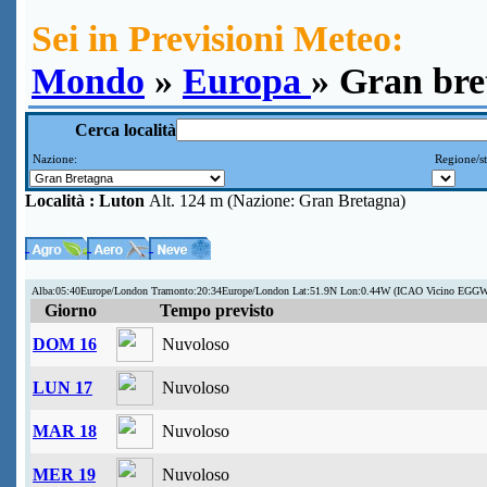
Sei in Previsioni Meteo:
Mondo
»
Europa
» Gran bre
Cerca località
Nazione:
Regione/st
Località :
Luton
Alt. 124 m (Nazione: Gran Bretagna)
Alba:05:40Europe/London Tramonto:20:34Europe/London Lat:51.9N Lon:0.44W (ICAO Vicino EGG
Giorno
Tempo previsto
DOM 16
Nuvoloso
LUN 17
Nuvoloso
MAR 18
Nuvoloso
MER 19
Nuvoloso