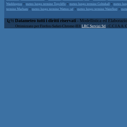
-
-
-
Waddington
meteo lungo termine Topcliffe
meteo lungo termine Coltishall
meteo lun
-
-
-
termine Marham
meteo lungo termine Watton raf
meteo lungo termine Wainfleet
mete
ï¿½ Datameteo tutti i diritti riservati
- Modellistica ed Elaborazi
Ottimizzato per Firefox-Safari-Chrome-IE8
LRC Servizi Srl
- C.C.I.A.A. 