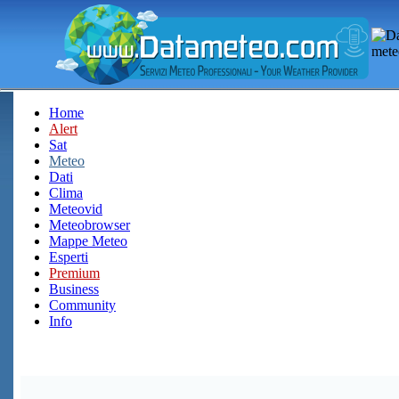
Home
Alert
Sat
Meteo
Dati
Clima
Meteovid
Meteobrowser
Mappe Meteo
Esperti
Premium
Business
Community
Info