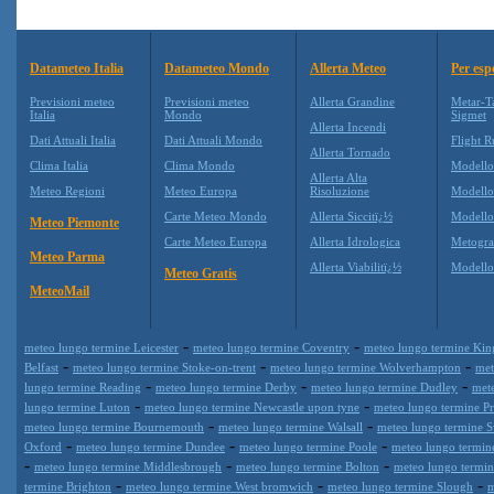
Datameteo Italia
Datameteo Mondo
Allerta Meteo
Per esp
Previsioni meteo
Previsioni meteo
Allerta Grandine
Metar-T
Italia
Mondo
Sigmet
Allerta Incendi
Dati Attuali Italia
Dati Attuali Mondo
Flight R
Allerta Tornado
Clima Italia
Clima Mondo
Modell
Allerta Alta
Meteo Regioni
Meteo Europa
Risoluzione
Modell
Carte Meteo Mondo
Allerta Siccitï¿½
Modello
Meteo Piemonte
Carte Meteo Europa
Allerta Idrologica
Metogr
Meteo Parma
Allerta Viabilitï¿½
Modell
Meteo Gratis
MeteoMail
-
-
meteo lungo termine Leicester
meteo lungo termine Coventry
meteo lungo termine Kin
-
-
-
Belfast
meteo lungo termine Stoke-on-trent
meteo lungo termine Wolverhampton
met
-
-
-
lungo termine Reading
meteo lungo termine Derby
meteo lungo termine Dudley
met
-
-
lungo termine Luton
meteo lungo termine Newcastle upon tyne
meteo lungo termine Pr
-
-
meteo lungo termine Bournemouth
meteo lungo termine Walsall
meteo lungo termine 
-
-
-
Oxford
meteo lungo termine Dundee
meteo lungo termine Poole
meteo lungo termin
-
-
-
meteo lungo termine Middlesbrough
meteo lungo termine Bolton
meteo lungo termi
-
-
-
termine Brighton
meteo lungo termine West bromwich
meteo lungo termine Slough
m