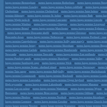
-
-
lungo termine Birmingham
meteo lungo termine Rotherham
meteo lungo termine Newp
-
-
meteo lungo termine Crawley
meteo lungo termine Sutton coldfield
meteo lungo termi
-
-
-
Cheltenham
meteo lungo termine Chelmsford
meteo lungo termine Saint helens
meteo
-
-
-
termine Alderney
meteo lungo termine St. helier
meteo lungo termine Bath
meteo lun
-
-
-
termine Wight isola di
meteo lungo termine Lancaster
meteo lungo termine Lincoln
m
-
-
lungo termine Windsor
meteo lungo termine Glasgow
meteo lungo termine Liverpool
-
-
lungo termine Bristol
meteo lungo termine Manchester
meteo lungo termine Eglinton -
-
-
-
meteo lungo termine Doncaster sheffi
meteo lungo termine Chivenor
meteo lungo te
-
-
Boscombe down
meteo lungo termine Netheravon
meteo lungo termine Portland - rnas
-
-
lungo termine Campbeltown
meteo lungo termine Scilly, saint mary's
meteo lungo term
-
-
meteo lungo termine Jersey
meteo lungo termine Shoreham
meteo lungo termine Biggin
-
-
meteo lungo termine Carlisle
meteo lungo termine Humberside
meteo lungo termine Wa
-
-
-
Newcastle
meteo lungo termine Tees-side
meteo lungo termine East midlands
meteo l
-
-
-
termine Pembrey sands
meteo lungo termine Shawbury
meteo lungo termine Valley
m
-
-
lungo termine Sumburgh cape
meteo lungo termine Wick
meteo lungo termine Invernes
-
-
-
meteo lungo termine Scatsa - shetland island
meteo lungo termine Stornoway
meteo l
-
-
termine Tain range
meteo lungo termine Ballykelly
meteo lungo termine Machrihanish
-
-
lungo termine Lossiemouth
meteo lungo termine Bracknell
meteo lungo termine Londra
-
-
meteo lungo termine Leavesden
meteo lungo termine Upper heyford
meteo lungo term
-
-
-
High wycombe
meteo lungo termine Lakenheath
meteo lungo termine Manston
mete
-
-
-
termine Lee-on-solent
meteo lungo termine Wattisham
meteo lungo termine Wyton
m
-
-
-
Bentwaters
meteo lungo termine Brize norton
meteo lungo termine Odiham
meteo lu
-
-
lungo termine Henlow
meteo lungo termine Northolt
meteo lungo termine Alconbury
-
-
lungo termine Leeming
meteo lungo termine Cowden
meteo lungo termine Church fen
-
-
meteo lungo termine Newton
meteo lungo termine Scampton
meteo lungo termine Witt