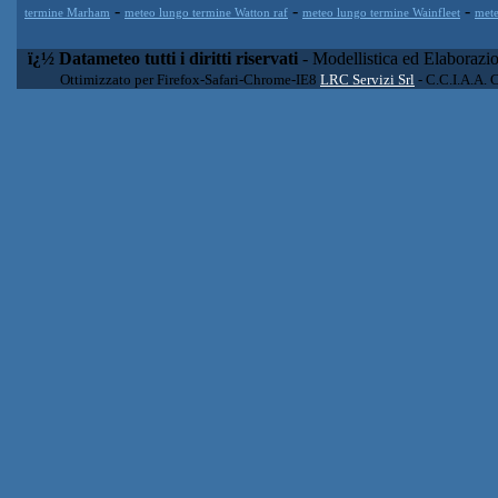
-
-
-
termine Marham
meteo lungo termine Watton raf
meteo lungo termine Wainfleet
mete
ï¿½ Datameteo tutti i diritti riservati
- Modellistica ed Elaborazi
Ottimizzato per Firefox-Safari-Chrome-IE8
LRC Servizi Srl
- C.C.I.A.A. 