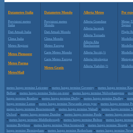
Datameteo Italia
Datameteo Mondo
Allerta Meteo
Per esp
Previsioni meteo
Previsioni meteo
Allerta Grandine
Metar-T
Italia
Mondo
Sigmet
Allerta Incendi
Dati Attuali Italia
Dati Attuali Mondo
Flight R
Allerta Tornado
Clima Italia
Clima Mondo
Modell
Allerta Alta
Meteo Regioni
Meteo Europa
Risoluzione
Modell
Carte Meteo Mondo
Allerta Siccitï¿½
Modello
Meteo Piemonte
Carte Meteo Europa
Allerta Idrologica
Metogr
Meteo Parma
Allerta Viabilitï¿½
Modell
Meteo Gratis
MeteoMail
-
-
meteo lungo termine Leicester
meteo lungo termine Coventry
meteo lungo termine Kin
-
-
-
Belfast
meteo lungo termine Stoke-on-trent
meteo lungo termine Wolverhampton
met
-
-
-
lungo termine Reading
meteo lungo termine Derby
meteo lungo termine Dudley
met
-
-
lungo termine Luton
meteo lungo termine Newcastle upon tyne
meteo lungo termine Pr
-
-
meteo lungo termine Bournemouth
meteo lungo termine Walsall
meteo lungo termine 
-
-
-
Oxford
meteo lungo termine Dundee
meteo lungo termine Poole
meteo lungo termin
-
-
-
meteo lungo termine Middlesbrough
meteo lungo termine Bolton
meteo lungo termi
-
-
-
termine Brighton
meteo lungo termine West bromwich
meteo lungo termine Slough
m
-
-
lungo termine Birmingham
meteo lungo termine Rotherham
meteo lungo termine Newp