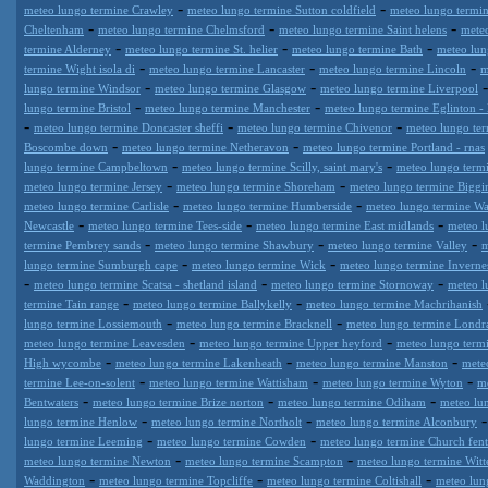
-
-
meteo lungo termine Crawley
meteo lungo termine Sutton coldfield
meteo lungo termi
-
-
-
Cheltenham
meteo lungo termine Chelmsford
meteo lungo termine Saint helens
meteo
-
-
-
termine Alderney
meteo lungo termine St. helier
meteo lungo termine Bath
meteo lun
-
-
-
termine Wight isola di
meteo lungo termine Lancaster
meteo lungo termine Lincoln
m
-
-
lungo termine Windsor
meteo lungo termine Glasgow
meteo lungo termine Liverpool
-
-
lungo termine Bristol
meteo lungo termine Manchester
meteo lungo termine Eglinton -
-
-
-
meteo lungo termine Doncaster sheffi
meteo lungo termine Chivenor
meteo lungo te
-
-
Boscombe down
meteo lungo termine Netheravon
meteo lungo termine Portland - rnas
-
-
lungo termine Campbeltown
meteo lungo termine Scilly, saint mary's
meteo lungo term
-
-
meteo lungo termine Jersey
meteo lungo termine Shoreham
meteo lungo termine Biggin
-
-
meteo lungo termine Carlisle
meteo lungo termine Humberside
meteo lungo termine Wa
-
-
-
Newcastle
meteo lungo termine Tees-side
meteo lungo termine East midlands
meteo l
-
-
-
termine Pembrey sands
meteo lungo termine Shawbury
meteo lungo termine Valley
m
-
-
lungo termine Sumburgh cape
meteo lungo termine Wick
meteo lungo termine Invernes
-
-
-
meteo lungo termine Scatsa - shetland island
meteo lungo termine Stornoway
meteo l
-
-
termine Tain range
meteo lungo termine Ballykelly
meteo lungo termine Machrihanish
-
-
lungo termine Lossiemouth
meteo lungo termine Bracknell
meteo lungo termine Londra
-
-
meteo lungo termine Leavesden
meteo lungo termine Upper heyford
meteo lungo term
-
-
-
High wycombe
meteo lungo termine Lakenheath
meteo lungo termine Manston
mete
-
-
-
termine Lee-on-solent
meteo lungo termine Wattisham
meteo lungo termine Wyton
m
-
-
-
Bentwaters
meteo lungo termine Brize norton
meteo lungo termine Odiham
meteo lu
-
-
lungo termine Henlow
meteo lungo termine Northolt
meteo lungo termine Alconbury
-
-
lungo termine Leeming
meteo lungo termine Cowden
meteo lungo termine Church fen
-
-
meteo lungo termine Newton
meteo lungo termine Scampton
meteo lungo termine Witt
-
-
-
Waddington
meteo lungo termine Topcliffe
meteo lungo termine Coltishall
meteo lun