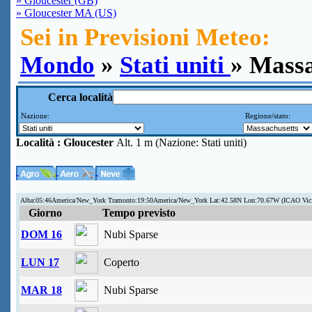
» Gloucester (GB)
» Gloucester MA (US)
Sei in Previsioni Meteo:
Mondo
»
Stati uniti
» Massa
Cerca località
Nazione:
Regione/stato:
Località :
Gloucester
Alt. 1 m (Nazione: Stati uniti)
Alba:05:46America/New_York Tramonto:19:50America/New_York Lat:42.58N Lon:70.67W (ICAO Vi
Giorno
Tempo previsto
DOM 16
Nubi Sparse
LUN 17
Coperto
MAR 18
Nubi Sparse