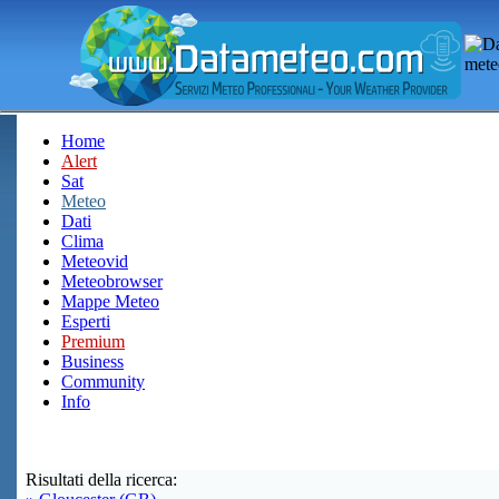
Home
Alert
Sat
Meteo
Dati
Clima
Meteovid
Meteobrowser
Mappe Meteo
Esperti
Premium
Business
Community
Info
Risultati della ricerca: