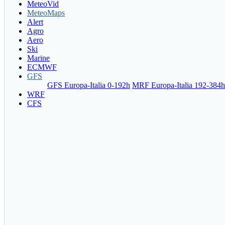
MeteoVid
MeteoMaps
Alert
Agro
Aero
Ski
Marine
ECMWF
GFS
GFS Europa-Italia 0-192h
MRF Europa-Italia 192-384h
WRF
CFS