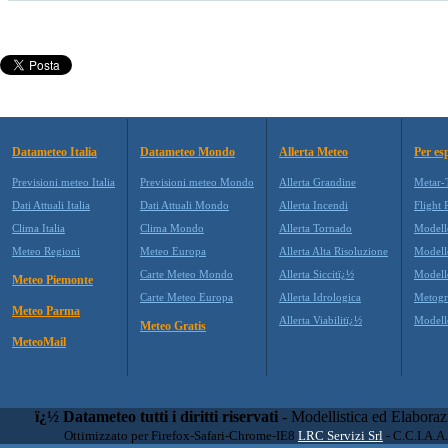
Datameteo Italia
Datameteo Mondo
Allerta Meteo
Per es
Previsioni meteo Italia
Previsioni meteo Mondo
Allerta Grandine
Metar-
Dati Attuali Italia
Dati Attuali Mondo
Allerta Incendi
Flight 
Clima Italia
Clima Mondo
Allerta Tornado
Modell
Meteo Regioni
Meteo Europa
Allerta Alta Risoluzione
Model
Carte Meteo Mondo
Allerta Siccitï¿½
Modell
Meteo Piemonte
Carte Meteo Europa
Allerta Idrologica
Metog
Meteo Parma
Allerta Viabilitï¿½
Model
Meteo Gratis
MeteoMail
ï¿½ Datameteo tutti i diritti riservati
- Modellistica ed Elabora
Ottimizzato per Firefox-Safari-Chrome-IE8
LRC Servizi Srl
- C.C.I.A.A