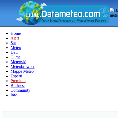
Home
Alert
Sat
Meteo
Dati
Clima
Meteovid
Meteobrowser
Mappe Meteo
Esperti
Premium
Business
Community
Info