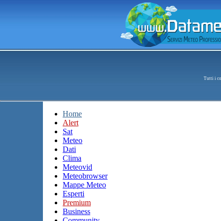
Tutti i 
Home
Alert
Sat
Meteo
Dati
Clima
Meteovid
Meteobrowser
Mappe Meteo
Esperti
Premium
Business
Community