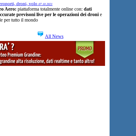
roporti, droni, volo
07.10.2021
eo Aero:
piattaforma totalmente online con:
dati
curate previsoni live per le operazioni dei droni
e
le per tutto il mondo
All News