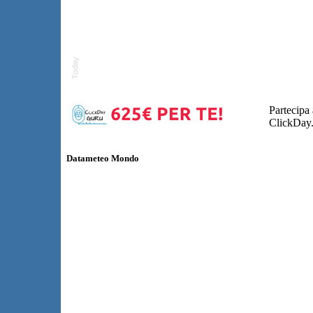
Partecipa
ClickDay.
Meteo Venerdì 07/08/26
Mattino
Pomeriggio
Datameteo Mondo
Notte
Previsioni fino a 45gg
Dati Meteo attuali
Dati Meteo Storici
Carte PreviItalia
RadarPrecip
Località sciistiche e piste da sci
www.riservabianca.it