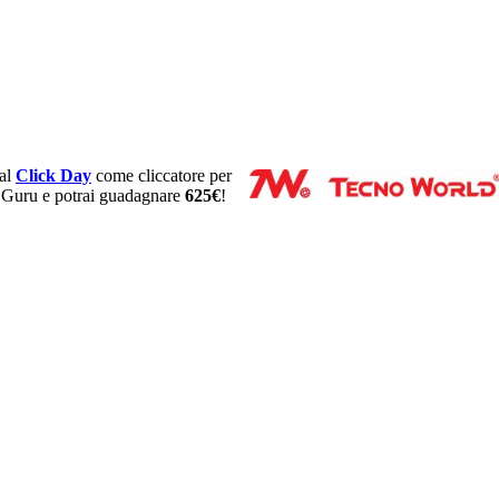
 al
Click Day
come cliccatore per
Guru e potrai guadagnare
625€
!