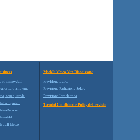
usiness
Modelli Meteo Alta Risoluzione
onti rinnovabili
Previsione Eolico
gricoltura ambiente
Previsione Radiazione Solare
ria, acqua, strade
Previsione Idroelettrica
edia e portali
Termini Condizioni e Policy del servizio
eteoBrowser
eteoVid
odelli Meteo