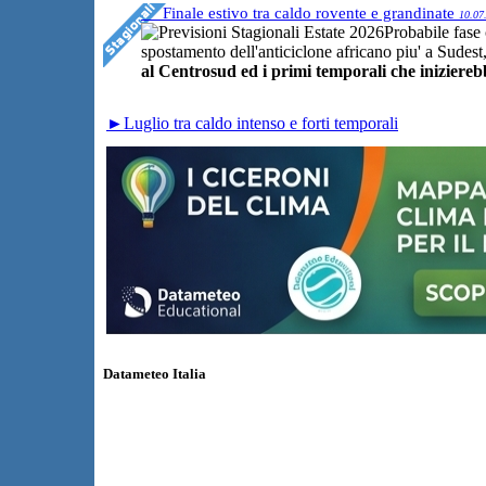
Finale estivo tra caldo rovente e grandinate
10.07
Probabile fase 
spostamento dell'anticiclone africano piu' a Sudest
al Centrosud ed i primi temporali che iniziereb
►Luglio tra caldo intenso e forti temporali
Datameteo Italia