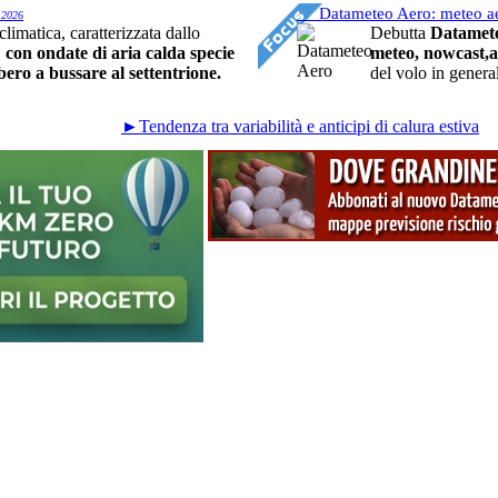
Datameteo Aero: meteo ae
.2026
climatica, caratterizzata dallo
Debutta
Datamet
,
con ondate di aria calda specie
meteo, nowcast,ac
bero a bussare al settentrione.
del volo in genera
►Tendenza tra variabilità e anticipi di calura estiva