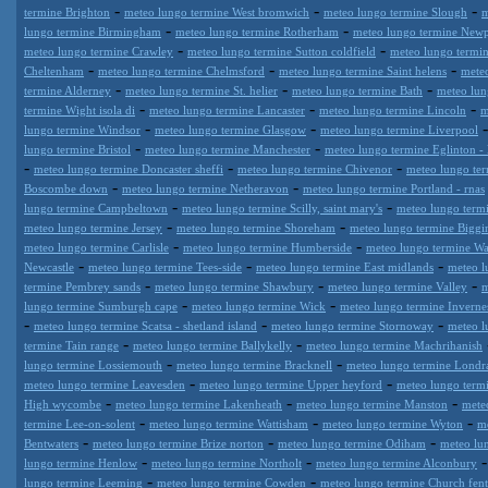
-
-
-
termine Brighton
meteo lungo termine West bromwich
meteo lungo termine Slough
m
-
-
lungo termine Birmingham
meteo lungo termine Rotherham
meteo lungo termine Newp
-
-
meteo lungo termine Crawley
meteo lungo termine Sutton coldfield
meteo lungo termi
-
-
-
Cheltenham
meteo lungo termine Chelmsford
meteo lungo termine Saint helens
meteo
-
-
-
termine Alderney
meteo lungo termine St. helier
meteo lungo termine Bath
meteo lun
-
-
-
termine Wight isola di
meteo lungo termine Lancaster
meteo lungo termine Lincoln
m
-
-
lungo termine Windsor
meteo lungo termine Glasgow
meteo lungo termine Liverpool
-
-
lungo termine Bristol
meteo lungo termine Manchester
meteo lungo termine Eglinton -
-
-
-
meteo lungo termine Doncaster sheffi
meteo lungo termine Chivenor
meteo lungo te
-
-
Boscombe down
meteo lungo termine Netheravon
meteo lungo termine Portland - rnas
-
-
lungo termine Campbeltown
meteo lungo termine Scilly, saint mary's
meteo lungo term
-
-
meteo lungo termine Jersey
meteo lungo termine Shoreham
meteo lungo termine Biggin
-
-
meteo lungo termine Carlisle
meteo lungo termine Humberside
meteo lungo termine Wa
-
-
-
Newcastle
meteo lungo termine Tees-side
meteo lungo termine East midlands
meteo l
-
-
-
termine Pembrey sands
meteo lungo termine Shawbury
meteo lungo termine Valley
m
-
-
lungo termine Sumburgh cape
meteo lungo termine Wick
meteo lungo termine Invernes
-
-
-
meteo lungo termine Scatsa - shetland island
meteo lungo termine Stornoway
meteo l
-
-
termine Tain range
meteo lungo termine Ballykelly
meteo lungo termine Machrihanish
-
-
lungo termine Lossiemouth
meteo lungo termine Bracknell
meteo lungo termine Londra
-
-
meteo lungo termine Leavesden
meteo lungo termine Upper heyford
meteo lungo term
-
-
-
High wycombe
meteo lungo termine Lakenheath
meteo lungo termine Manston
mete
-
-
-
termine Lee-on-solent
meteo lungo termine Wattisham
meteo lungo termine Wyton
m
-
-
-
Bentwaters
meteo lungo termine Brize norton
meteo lungo termine Odiham
meteo lu
-
-
lungo termine Henlow
meteo lungo termine Northolt
meteo lungo termine Alconbury
-
-
lungo termine Leeming
meteo lungo termine Cowden
meteo lungo termine Church fen