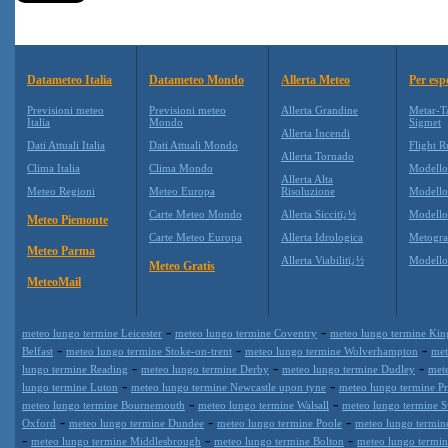
Datameteo Italia
Datameteo Mondo
Allerta Meteo
Per esp
Previsioni meteo
Previsioni meteo
Allerta Grandine
Metar-T
Italia
Mondo
Sigmet
Allerta Incendi
Dati Attuali Italia
Dati Attuali Mondo
Flight R
Allerta Tornado
Clima Italia
Clima Mondo
Modell
Allerta Alta
Meteo Regioni
Meteo Europa
Risoluzione
Modell
Carte Meteo Mondo
Allerta Siccitï¿½
Modello
Meteo Piemonte
Carte Meteo Europa
Allerta Idrologica
Metogr
Meteo Parma
Allerta Viabilitï¿½
Modell
Meteo Gratis
MeteoMail
-
-
meteo lungo termine Leicester
meteo lungo termine Coventry
meteo lungo termine Kin
-
-
-
Belfast
meteo lungo termine Stoke-on-trent
meteo lungo termine Wolverhampton
met
-
-
-
lungo termine Reading
meteo lungo termine Derby
meteo lungo termine Dudley
met
-
-
lungo termine Luton
meteo lungo termine Newcastle upon tyne
meteo lungo termine Pr
-
-
meteo lungo termine Bournemouth
meteo lungo termine Walsall
meteo lungo termine 
-
-
-
Oxford
meteo lungo termine Dundee
meteo lungo termine Poole
meteo lungo termin
-
-
-
meteo lungo termine Middlesbrough
meteo lungo termine Bolton
meteo lungo termi