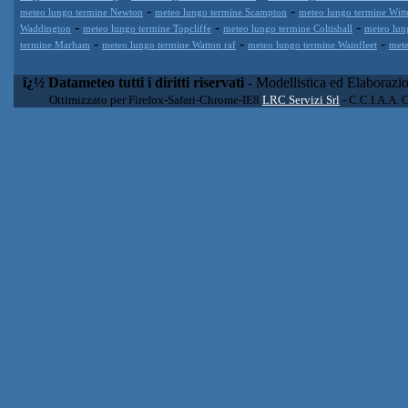
-
-
meteo lungo termine Newton
meteo lungo termine Scampton
meteo lungo termine Witt
-
-
-
Waddington
meteo lungo termine Topcliffe
meteo lungo termine Coltishall
meteo lun
-
-
-
termine Marham
meteo lungo termine Watton raf
meteo lungo termine Wainfleet
mete
ï¿½ Datameteo tutti i diritti riservati
- Modellistica ed Elaborazi
Ottimizzato per Firefox-Safari-Chrome-IE8
LRC Servizi Srl
- C.C.I.A.A. 