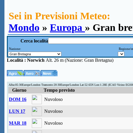
Sei in Previsioni Meteo:
Mondo
»
Europa
» Gran bre
Cerca località
Nazione:
Regione/st
Località :
Norwich
Alt. 26 m (Nazione: Gran Bretagna)
Alba:05:30Europe/London Tramonto:20:30Europe/London Lat:52.65N Lon:1.28E (ICAO Vicino EGSH
Giorno
Tempo previsto
DOM 16
Nuvoloso
LUN 17
Nuvoloso
MAR 18
Nuvoloso