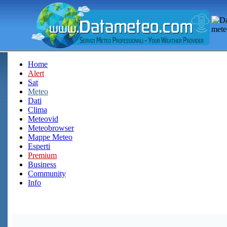
Home
Alert
Sat
Meteo
Dati
Clima
Meteovid
Meteobrowser
Mappe Meteo
Esperti
Premium
Business
Community
Info