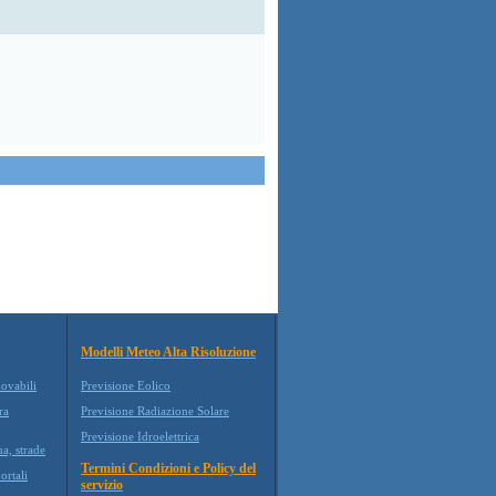
Modelli Meteo Alta Risoluzione
novabili
Previsione Eolico
ra
Previsione Radiazione Solare
Previsione Idroelettrica
ua, strade
Termini Condizioni e Policy del
ortali
servizio