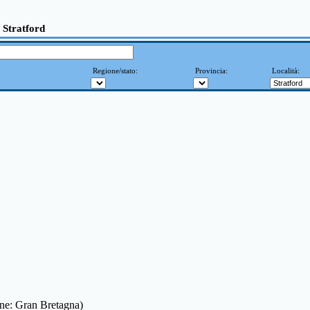
 Stratford
Regione/stato:
Provincia:
Località:
one: Gran Bretagna)