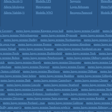
Allerta Siccitï¿½
Modello CFS
Supporto
MeteoBro
Allerta Idrologica
Metogrammi
Login Abbonato
MeteoVid
Allerta Viabilitï¿½
Modello WW3
Recupera Password
Modelli 
-
-
-
ne Coventry
meteo lungo termine Kingston upon hull
meteo lungo termine Cardiff
meteo l
-
-
o lungo termine Wolverhampton
meteo lungo termine Plymouth
meteo lungo termine Nott
-
-
-
y
meteo lungo termine Dudley
meteo lungo termine Northampton
meteo lungo termine L
-
-
-
le upon tyne
meteo lungo termine Preston
meteo lungo termine Aberdeen
meteo lungo te
-
-
-
rmine Walsall
meteo lungo termine Swansea
meteo lungo termine Southend-on-sea
meteo
-
-
-
go termine Poole
meteo lungo termine Huddersfield
meteo lungo termine York
meteo lung
-
-
o termine Bolton
meteo lungo termine Peterborough
meteo lungo termine Oldbury-smethwi
-
-
-
wich
meteo lungo termine Slough
meteo lungo termine Gloucester
meteo lungo termine C
-
-
-
Rotherham
meteo lungo termine Newport
meteo lungo termine Exeter
meteo lungo termine
-
-
-
 Sutton coldfield
meteo lungo termine Blackburn
meteo lungo termine Oldham
meteo lun
-
-
teo lungo termine Saint helens
meteo lungo termine Basildon
meteo lungo termine Gilling
-
-
-
-
meteo lungo termine Bath
meteo lungo termine Canterbury
meteo lungo termine Chester
-
-
-
ter
meteo lungo termine Lincoln
meteo lungo termine Stratford
meteo lungo termine War
-
-
-
gow
meteo lungo termine Liverpool
meteo lungo termine Leeds
meteo lungo termine Sheff
-
-
-
ster
meteo lungo termine Eglinton - londonderry
meteo lungo termine Staverton
meteo l
-
-
-
go termine Chivenor
meteo lungo termine Saint mawgan
meteo lungo termine Kemble
met
-
-
-
meteo lungo termine Portland - rnas
meteo lungo termine Culdrose
meteo lungo termine S
-
-
cilly, saint mary's
meteo lungo termine Sandown-wight is
meteo lungo termine Alderney - c
-
-
-
 Shoreham
meteo lungo termine Biggin hill
meteo lungo termine West malling
meteo lungo