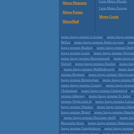
Carte Meteo Mondo
Meteo Piemonte
Carte Meteo Europa
Meteo Parma
Meteo Gratis
MeteoMail
-
meteo lungo termine Leicester
meteo lungo termi
-
-
Belfast
meteo lungo termine Stoke-on-trent
mete
-
lungo termine Reading
meteo lungo termine Derb
-
lungo termine Luton
meteo lungo termine Newcast
-
meteo lungo termine Bournemouth
meteo lungo te
-
-
Oxford
meteo lungo termine Dundee
meteo lun
-
-
meteo lungo termine Middlesbrough
meteo lung
-
termine Brighton
meteo lungo termine West brom
-
lungo termine Birmingham
meteo lungo termine 
-
meteo lungo termine Crawley
meteo lungo termine
-
-
Cheltenham
meteo lungo termine Chelmsford
me
-
termine Alderney
meteo lungo termine St. helier
-
termine Wight isola di
meteo lungo termine Lancas
-
lungo termine Windsor
meteo lungo termine Glas
-
lungo termine Bristol
meteo lungo termine Manche
-
-
meteo lungo termine Doncaster sheffi
meteo lun
-
Boscombe down
meteo lungo termine Netheravon
-
lungo termine Campbeltown
meteo lungo termine S
-
meteo lungo termine Jersey
meteo lungo termine