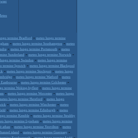
wser
Meteo
-
ungo termine Bradford
meteo lungo termine
-
-
ingham
meteo lungo termine Southampton
meteo
-
-
ondra
meteo lungo termine Portsmouth
meteo
-
-
rmine Sunderland
meteo lungo termine Norwich
-
 lungo termine Swindon
meteo lungo termine
-
o termine Ipswich
meteo lungo termine Blackpool
-
-
ck
meteo lungo termine Stockport
meteo lungo
-
-
ambridge
meteo lungo termine Watford
meteo
-
-
 Eastbourne
meteo lungo termine Colchester
-
go termine Woking-byfleet
meteo lungo termine
-
-
ham
meteo lungo termine Worcester
meteo lungo
-
meteo lungo termine Hereford
meteo lungo
-
-
wick
meteo lungo termine Winchester
meteo
-
-
ield
meteo lungo termine Edinburgh
meteo
-
ungo termine Kemble
meteo lungo termine Strubby
-
eo lungo termine Lyneham
meteo lungo termine
-
-
t athan
meteo lungo termine Yeovilton
meteo
-
-
hannel island
meteo lungo termine Guernsey
-
-
 termine Farnborough
meteo lungo termine Lydd