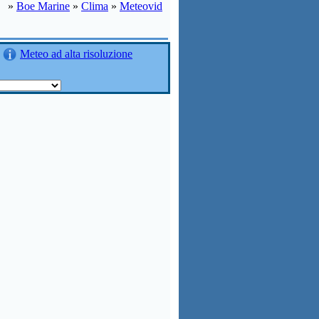
»
Boe Marine
»
Clima
»
Meteovid
Meteo ad alta risoluzione