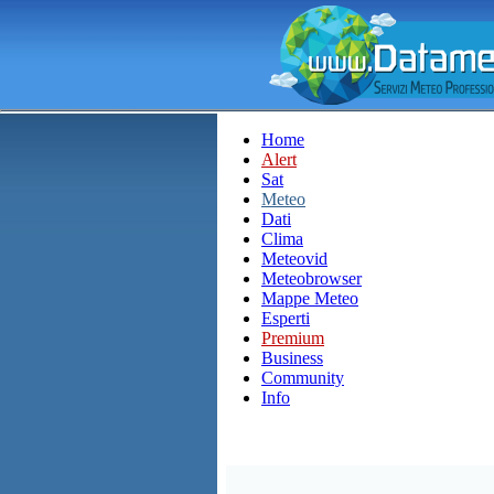
Home
Alert
Sat
Meteo
Dati
Clima
Meteovid
Meteobrowser
Mappe Meteo
Esperti
Premium
Business
Community
Info