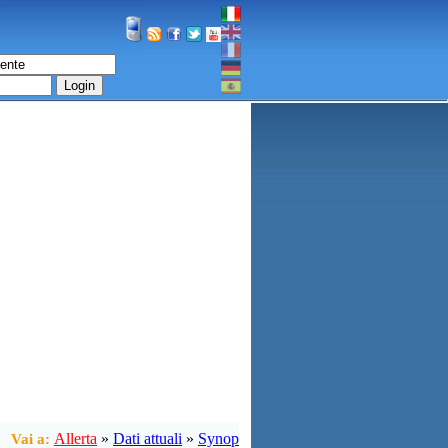
Login
Allerta
»
Dati attuali
»
Synop
Vai a: