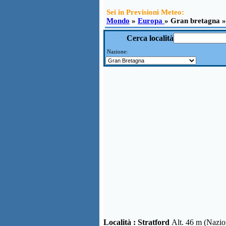
Sei in Previsioni Meteo:
Mondo
»
Europa
» Gran bretagna »
Cerca località
Nazione:
Località :
Stratford
Alt. 46 m (Nazi