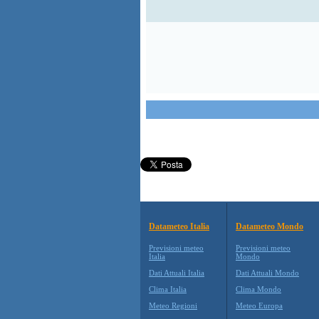
Datameteo Italia
Datameteo Mondo
Previsioni meteo
Previsioni meteo
Italia
Mondo
Dati Attuali Italia
Dati Attuali Mondo
Clima Italia
Clima Mondo
Meteo Regioni
Meteo Europa