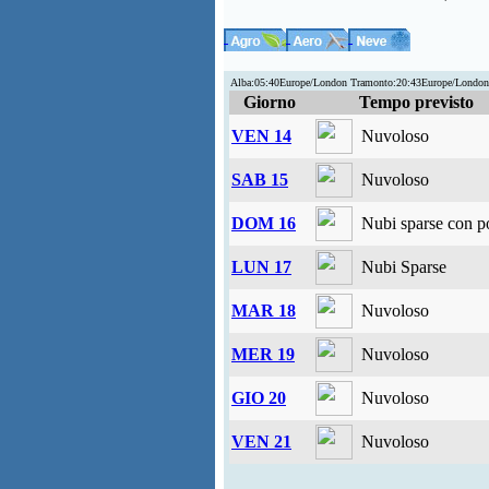
Alba:05:40Europe/London Tramonto:20:43Europe/London
Giorno
Tempo previsto
VEN 14
Nuvoloso
SAB 15
Nuvoloso
DOM 16
Nubi sparse con po
LUN 17
Nubi Sparse
MAR 18
Nuvoloso
MER 19
Nuvoloso
GIO 20
Nuvoloso
VEN 21
Nuvoloso