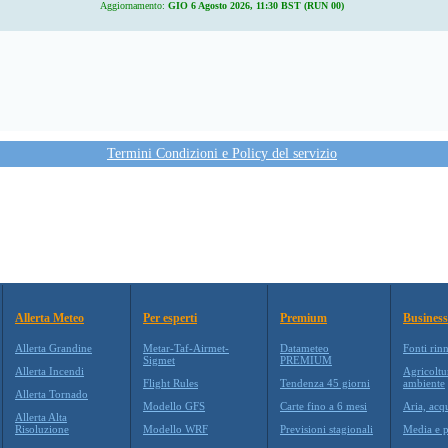
Aggiornamento:
GIO 6 Agosto 2026, 11:30 BST (RUN 00)
Termini Condizioni e Policy del servizio
Allerta Meteo
Per esperti
Premium
Business
Allerta Grandine
Metar-Taf-Airmet-
Datameteo
Fonti rin
Sigmet
PREMIUM
Allerta Incendi
Agricoltu
Flight Rules
Tendenza 45 giorni
ambiente
Allerta Tornado
Modello GFS
Carte fino a 6 mesi
Aria, acq
Allerta Alta
Risoluzione
Modello WRF
Previsioni stagionali
Media e p