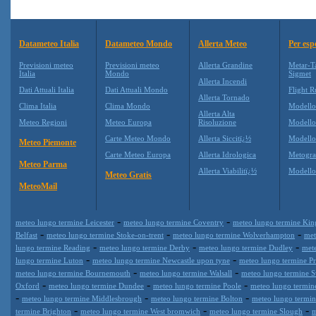
Datameteo Italia
Datameteo Mondo
Allerta Meteo
Per esp
Previsioni meteo
Previsioni meteo
Allerta Grandine
Metar-T
Italia
Mondo
Sigmet
Allerta Incendi
Dati Attuali Italia
Dati Attuali Mondo
Flight R
Allerta Tornado
Clima Italia
Clima Mondo
Modell
Allerta Alta
Meteo Regioni
Meteo Europa
Risoluzione
Modell
Carte Meteo Mondo
Allerta Siccitï¿½
Modello
Meteo Piemonte
Carte Meteo Europa
Allerta Idrologica
Metogr
Meteo Parma
Allerta Viabilitï¿½
Modell
Meteo Gratis
MeteoMail
-
-
meteo lungo termine Leicester
meteo lungo termine Coventry
meteo lungo termine Kin
-
-
-
Belfast
meteo lungo termine Stoke-on-trent
meteo lungo termine Wolverhampton
met
-
-
-
lungo termine Reading
meteo lungo termine Derby
meteo lungo termine Dudley
met
-
-
lungo termine Luton
meteo lungo termine Newcastle upon tyne
meteo lungo termine Pr
-
-
meteo lungo termine Bournemouth
meteo lungo termine Walsall
meteo lungo termine 
-
-
-
Oxford
meteo lungo termine Dundee
meteo lungo termine Poole
meteo lungo termin
-
-
-
meteo lungo termine Middlesbrough
meteo lungo termine Bolton
meteo lungo termi
-
-
-
termine Brighton
meteo lungo termine West bromwich
meteo lungo termine Slough
m