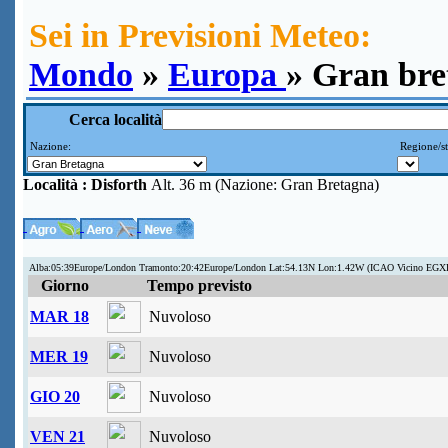
Sei in Previsioni Meteo:
Mondo
»
Europa
» Gran bre
Cerca località
Nazione:
Regione/st
Località :
Disforth
Alt. 36 m (Nazione: Gran Bretagna)
Alba:05:39Europe/London Tramonto:20:42Europe/London Lat:54.13N Lon:1.42W (ICAO Vicino EGX
Giorno
Tempo previsto
MAR 18
Nuvoloso
MER 19
Nuvoloso
GIO 20
Nuvoloso
VEN 21
Nuvoloso