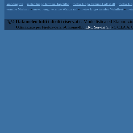
-
-
-
Waddington
meteo lungo termine Topcliffe
meteo lungo termine Coltishall
meteo lun
-
-
-
termine Marham
meteo lungo termine Watton raf
meteo lungo termine Wainfleet
mete
ï¿½ Datameteo tutti i diritti riservati
- Modellistica ed Elaborazi
Ottimizzato per Firefox-Safari-Chrome-IE8
LRC Servizi Srl
- C.C.I.A.A. 