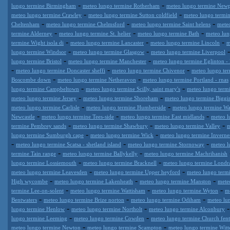
-
-
lungo termine Birmingham
meteo lungo termine Rotherham
meteo lungo termine Newp
-
-
meteo lungo termine Crawley
meteo lungo termine Sutton coldfield
meteo lungo termi
-
-
-
Cheltenham
meteo lungo termine Chelmsford
meteo lungo termine Saint helens
meteo
-
-
-
termine Alderney
meteo lungo termine St. helier
meteo lungo termine Bath
meteo lun
-
-
-
termine Wight isola di
meteo lungo termine Lancaster
meteo lungo termine Lincoln
m
-
-
lungo termine Windsor
meteo lungo termine Glasgow
meteo lungo termine Liverpool
-
-
lungo termine Bristol
meteo lungo termine Manchester
meteo lungo termine Eglinton -
-
-
-
meteo lungo termine Doncaster sheffi
meteo lungo termine Chivenor
meteo lungo te
-
-
Boscombe down
meteo lungo termine Netheravon
meteo lungo termine Portland - rnas
-
-
lungo termine Campbeltown
meteo lungo termine Scilly, saint mary's
meteo lungo term
-
-
meteo lungo termine Jersey
meteo lungo termine Shoreham
meteo lungo termine Biggin
-
-
meteo lungo termine Carlisle
meteo lungo termine Humberside
meteo lungo termine Wa
-
-
-
Newcastle
meteo lungo termine Tees-side
meteo lungo termine East midlands
meteo l
-
-
-
termine Pembrey sands
meteo lungo termine Shawbury
meteo lungo termine Valley
m
-
-
lungo termine Sumburgh cape
meteo lungo termine Wick
meteo lungo termine Invernes
-
-
-
meteo lungo termine Scatsa - shetland island
meteo lungo termine Stornoway
meteo l
-
-
termine Tain range
meteo lungo termine Ballykelly
meteo lungo termine Machrihanish
-
-
lungo termine Lossiemouth
meteo lungo termine Bracknell
meteo lungo termine Londra
-
-
meteo lungo termine Leavesden
meteo lungo termine Upper heyford
meteo lungo term
-
-
-
High wycombe
meteo lungo termine Lakenheath
meteo lungo termine Manston
mete
-
-
-
termine Lee-on-solent
meteo lungo termine Wattisham
meteo lungo termine Wyton
m
-
-
-
Bentwaters
meteo lungo termine Brize norton
meteo lungo termine Odiham
meteo lu
-
-
lungo termine Henlow
meteo lungo termine Northolt
meteo lungo termine Alconbury
-
-
lungo termine Leeming
meteo lungo termine Cowden
meteo lungo termine Church fen
-
-
meteo lungo termine Newton
meteo lungo termine Scampton
meteo lungo termine Witt