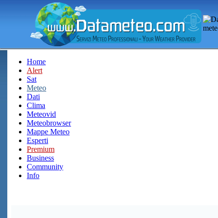
Home
Alert
Sat
Meteo
Dati
Clima
Meteovid
Meteobrowser
Mappe Meteo
Esperti
Premium
Business
Community
Info