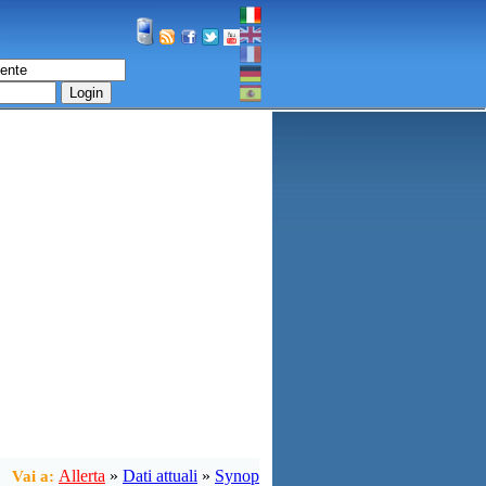
Login
Allerta
»
Dati attuali
»
Synop
Vai a: