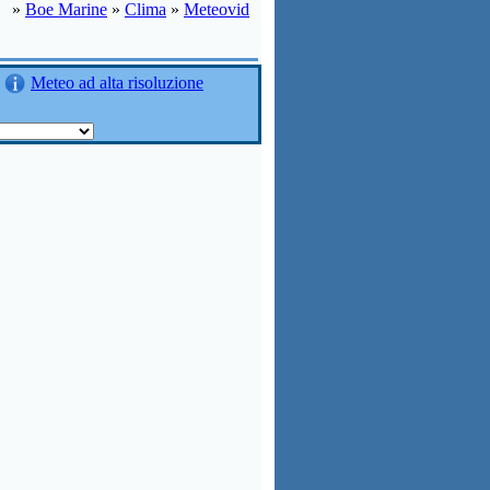
»
Boe Marine
»
Clima
»
Meteovid
Meteo ad alta risoluzione