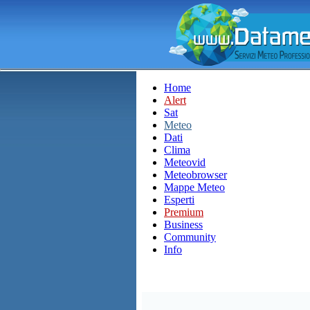
Home
Alert
Sat
Meteo
Dati
Clima
Meteovid
Meteobrowser
Mappe Meteo
Esperti
Premium
Business
Community
Info