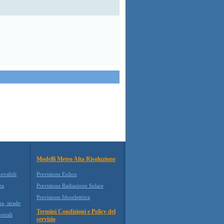
Modelli Meteo Alta Risoluzione
novabili
Previsione Eolico
ra
Previsione Radiazione Solare
Previsione Idroelettrica
ua, strade
Termini Condizioni e Policy del
ortali
servizio