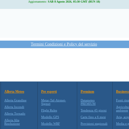
Aggiornamento:
SAB 8 Agosto 2026, 05:30 GMT (RUN 18)
Termini Condizioni e Policy del servizio
Allerta Meteo
Per esperti
Premium
Business
Allerta Grandine
Metar-Taf-Airmet-
Datameteo
Fonti rin
Sigmet
PREMIUM
Allerta Incendi
Agricoltu
Flight Rules
Tendenza 45 giorni
ambiente
Allerta Tornado
Modello GFS
Carte fino a 6 mesi
Aria, acq
Allerta Alta
Risoluzione
Modello WRF
Previsioni stagionali
Media e p