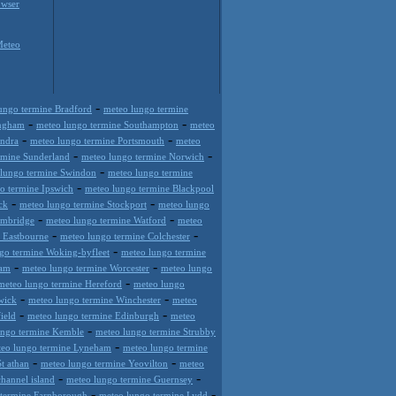
wser
Meteo
-
ungo termine Bradford
meteo lungo termine
-
-
ingham
meteo lungo termine Southampton
meteo
-
-
ondra
meteo lungo termine Portsmouth
meteo
-
-
rmine Sunderland
meteo lungo termine Norwich
-
 lungo termine Swindon
meteo lungo termine
-
o termine Ipswich
meteo lungo termine Blackpool
-
-
ck
meteo lungo termine Stockport
meteo lungo
-
-
ambridge
meteo lungo termine Watford
meteo
-
-
 Eastbourne
meteo lungo termine Colchester
-
go termine Woking-byfleet
meteo lungo termine
-
-
ham
meteo lungo termine Worcester
meteo lungo
-
meteo lungo termine Hereford
meteo lungo
-
-
wick
meteo lungo termine Winchester
meteo
-
-
ield
meteo lungo termine Edinburgh
meteo
-
ungo termine Kemble
meteo lungo termine Strubby
-
eo lungo termine Lyneham
meteo lungo termine
-
-
t athan
meteo lungo termine Yeovilton
meteo
-
-
hannel island
meteo lungo termine Guernsey
-
-
 termine Farnborough
meteo lungo termine Lydd