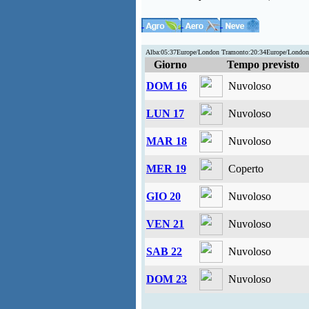
Alba:05:37Europe/London Tramonto:20:34Europe/London
Giorno
Tempo previsto
DOM 16
Nuvoloso
LUN 17
Nuvoloso
MAR 18
Nuvoloso
MER 19
Coperto
GIO 20
Nuvoloso
VEN 21
Nuvoloso
SAB 22
Nuvoloso
DOM 23
Nuvoloso