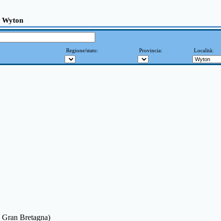
» Wyton
Regione/stato:
Provincia:
Località:
: Gran Bretagna)