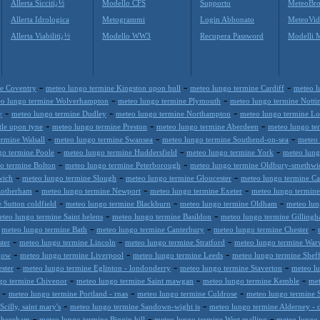
Allerta Siccitï¿½
Modello CFS
Supporto
MeteoBro
Allerta Idrologica
Metogrammi
Login Abbonato
MeteoVid
Allerta Viabilitï¿½
Modello WW3
Recupera Password
Modelli 
-
-
-
ne Coventry
meteo lungo termine Kingston upon hull
meteo lungo termine Cardiff
meteo l
-
-
o lungo termine Wolverhampton
meteo lungo termine Plymouth
meteo lungo termine Nott
-
-
-
y
meteo lungo termine Dudley
meteo lungo termine Northampton
meteo lungo termine L
-
-
-
le upon tyne
meteo lungo termine Preston
meteo lungo termine Aberdeen
meteo lungo te
-
-
-
rmine Walsall
meteo lungo termine Swansea
meteo lungo termine Southend-on-sea
meteo
-
-
-
go termine Poole
meteo lungo termine Huddersfield
meteo lungo termine York
meteo lung
-
-
o termine Bolton
meteo lungo termine Peterborough
meteo lungo termine Oldbury-smethwi
-
-
-
wich
meteo lungo termine Slough
meteo lungo termine Gloucester
meteo lungo termine C
-
-
-
Rotherham
meteo lungo termine Newport
meteo lungo termine Exeter
meteo lungo termine
-
-
-
 Sutton coldfield
meteo lungo termine Blackburn
meteo lungo termine Oldham
meteo lun
-
-
teo lungo termine Saint helens
meteo lungo termine Basildon
meteo lungo termine Gilling
-
-
-
-
meteo lungo termine Bath
meteo lungo termine Canterbury
meteo lungo termine Chester
-
-
-
ter
meteo lungo termine Lincoln
meteo lungo termine Stratford
meteo lungo termine War
-
-
-
gow
meteo lungo termine Liverpool
meteo lungo termine Leeds
meteo lungo termine Sheff
-
-
-
ster
meteo lungo termine Eglinton - londonderry
meteo lungo termine Staverton
meteo l
-
-
-
go termine Chivenor
meteo lungo termine Saint mawgan
meteo lungo termine Kemble
met
-
-
-
meteo lungo termine Portland - rnas
meteo lungo termine Culdrose
meteo lungo termine S
-
-
cilly, saint mary's
meteo lungo termine Sandown-wight is
meteo lungo termine Alderney - c
-
-
-
 Shoreham
meteo lungo termine Biggin hill
meteo lungo termine West malling
meteo lungo