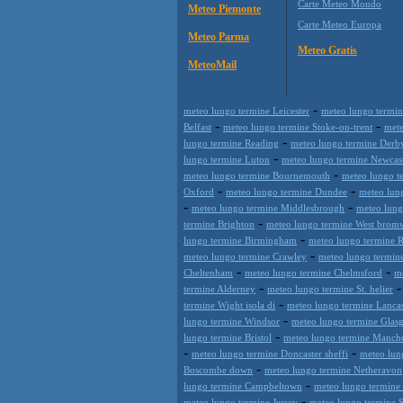
Carte Meteo Mondo
Meteo Piemonte
Carte Meteo Europa
Meteo Parma
Meteo Gratis
MeteoMail
-
meteo lungo termine Leicester
meteo lungo termi
-
-
Belfast
meteo lungo termine Stoke-on-trent
mete
-
lungo termine Reading
meteo lungo termine Derb
-
lungo termine Luton
meteo lungo termine Newcast
-
meteo lungo termine Bournemouth
meteo lungo te
-
-
Oxford
meteo lungo termine Dundee
meteo lun
-
-
meteo lungo termine Middlesbrough
meteo lung
-
termine Brighton
meteo lungo termine West brom
-
lungo termine Birmingham
meteo lungo termine 
-
meteo lungo termine Crawley
meteo lungo termine
-
-
Cheltenham
meteo lungo termine Chelmsford
me
-
termine Alderney
meteo lungo termine St. helier
-
termine Wight isola di
meteo lungo termine Lancas
-
lungo termine Windsor
meteo lungo termine Glas
-
lungo termine Bristol
meteo lungo termine Manche
-
-
meteo lungo termine Doncaster sheffi
meteo lun
-
Boscombe down
meteo lungo termine Netheravon
-
lungo termine Campbeltown
meteo lungo termine S
-
meteo lungo termine Jersey
meteo lungo termine