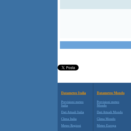
Datameteo Italia
Datameteo Mondo
Previsioni meteo
Previsioni meteo
Italia
Mondo
Dati Attuali Italia
Dati Attuali Mondo
Clima Italia
Clima Mondo
Meteo Regioni
Meteo Europa