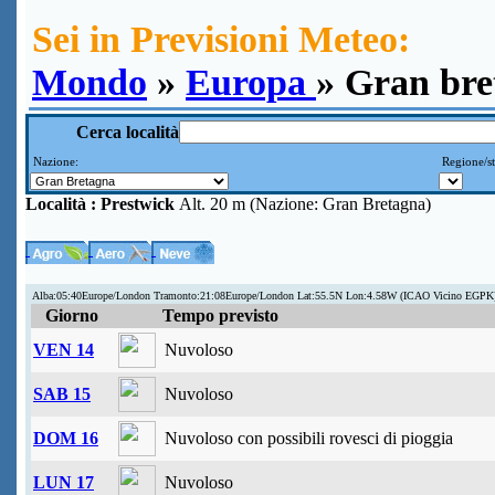
Sei in Previsioni Meteo:
Mondo
»
Europa
» Gran bre
Cerca località
Nazione:
Regione/st
Località :
Prestwick
Alt. 20 m (Nazione: Gran Bretagna)
Alba:05:40Europe/London Tramonto:21:08Europe/London Lat:55.5N Lon:4.58W (ICAO Vicino EGPK
Giorno
Tempo previsto
VEN 14
Nuvoloso
SAB 15
Nuvoloso
DOM 16
Nuvoloso con possibili rovesci di pioggia
LUN 17
Nuvoloso