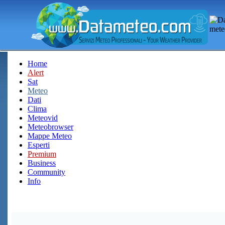
Home
Alert
Sat
Meteo
Dati
Clima
Meteovid
Meteobrowser
Mappe Meteo
Esperti
Premium
Business
Community
Info