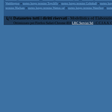
-
-
-
Waddington
meteo lungo termine Topcliffe
meteo lungo termine Coltishall
meteo lun
-
-
-
termine Marham
meteo lungo termine Watton raf
meteo lungo termine Wainfleet
mete
ï¿½ Datameteo tutti i diritti riservati
- Modellistica ed Elaborazi
Ottimizzato per Firefox-Safari-Chrome-IE8
LRC Servizi Srl
- C.C.I.A.A. 