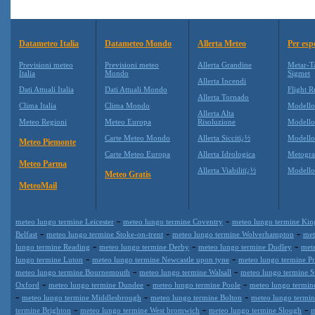
Datameteo Italia
Datameteo Mondo
Allerta Meteo
Per esp
Previsioni meteo
Previsioni meteo
Allerta Grandine
Metar-T
Italia
Mondo
Sigmet
Allerta Incendi
Dati Attuali Italia
Dati Attuali Mondo
Flight R
Allerta Tornado
Clima Italia
Clima Mondo
Modell
Allerta Alta
Meteo Regioni
Meteo Europa
Risoluzione
Modell
Carte Meteo Mondo
Allerta Siccitï¿½
Modello
Meteo Piemonte
Carte Meteo Europa
Allerta Idrologica
Metogr
Meteo Parma
Allerta Viabilitï¿½
Modell
Meteo Gratis
MeteoMail
-
-
meteo lungo termine Leicester
meteo lungo termine Coventry
meteo lungo termine Kin
-
-
-
Belfast
meteo lungo termine Stoke-on-trent
meteo lungo termine Wolverhampton
met
-
-
-
lungo termine Reading
meteo lungo termine Derby
meteo lungo termine Dudley
met
-
-
lungo termine Luton
meteo lungo termine Newcastle upon tyne
meteo lungo termine Pr
-
-
meteo lungo termine Bournemouth
meteo lungo termine Walsall
meteo lungo termine 
-
-
-
Oxford
meteo lungo termine Dundee
meteo lungo termine Poole
meteo lungo termin
-
-
-
meteo lungo termine Middlesbrough
meteo lungo termine Bolton
meteo lungo termi
-
-
-
termine Brighton
meteo lungo termine West bromwich
meteo lungo termine Slough
m