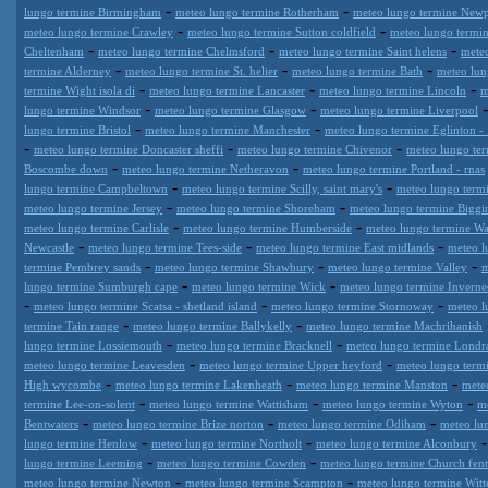
-
-
lungo termine Birmingham
meteo lungo termine Rotherham
meteo lungo termine Newp
-
-
meteo lungo termine Crawley
meteo lungo termine Sutton coldfield
meteo lungo termi
-
-
-
Cheltenham
meteo lungo termine Chelmsford
meteo lungo termine Saint helens
meteo
-
-
-
termine Alderney
meteo lungo termine St. helier
meteo lungo termine Bath
meteo lun
-
-
-
termine Wight isola di
meteo lungo termine Lancaster
meteo lungo termine Lincoln
m
-
-
lungo termine Windsor
meteo lungo termine Glasgow
meteo lungo termine Liverpool
-
-
lungo termine Bristol
meteo lungo termine Manchester
meteo lungo termine Eglinton -
-
-
-
meteo lungo termine Doncaster sheffi
meteo lungo termine Chivenor
meteo lungo te
-
-
Boscombe down
meteo lungo termine Netheravon
meteo lungo termine Portland - rnas
-
-
lungo termine Campbeltown
meteo lungo termine Scilly, saint mary's
meteo lungo term
-
-
meteo lungo termine Jersey
meteo lungo termine Shoreham
meteo lungo termine Biggin
-
-
meteo lungo termine Carlisle
meteo lungo termine Humberside
meteo lungo termine Wa
-
-
-
Newcastle
meteo lungo termine Tees-side
meteo lungo termine East midlands
meteo l
-
-
-
termine Pembrey sands
meteo lungo termine Shawbury
meteo lungo termine Valley
m
-
-
lungo termine Sumburgh cape
meteo lungo termine Wick
meteo lungo termine Invernes
-
-
-
meteo lungo termine Scatsa - shetland island
meteo lungo termine Stornoway
meteo l
-
-
termine Tain range
meteo lungo termine Ballykelly
meteo lungo termine Machrihanish
-
-
lungo termine Lossiemouth
meteo lungo termine Bracknell
meteo lungo termine Londra
-
-
meteo lungo termine Leavesden
meteo lungo termine Upper heyford
meteo lungo term
-
-
-
High wycombe
meteo lungo termine Lakenheath
meteo lungo termine Manston
mete
-
-
-
termine Lee-on-solent
meteo lungo termine Wattisham
meteo lungo termine Wyton
m
-
-
-
Bentwaters
meteo lungo termine Brize norton
meteo lungo termine Odiham
meteo lu
-
-
lungo termine Henlow
meteo lungo termine Northolt
meteo lungo termine Alconbury
-
-
lungo termine Leeming
meteo lungo termine Cowden
meteo lungo termine Church fen
-
-
meteo lungo termine Newton
meteo lungo termine Scampton
meteo lungo termine Witt