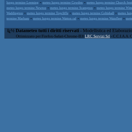
-
-
lungo termine Leeming
meteo lungo termine Cowden
meteo lungo termine Church fen
-
-
meteo lungo termine Newton
meteo lungo termine Scampton
meteo lungo termine Witt
-
-
-
Waddington
meteo lungo termine Topcliffe
meteo lungo termine Coltishall
meteo lun
-
-
-
termine Marham
meteo lungo termine Watton raf
meteo lungo termine Wainfleet
mete
ï¿½ Datameteo tutti i diritti riservati
- Modellistica ed Elaborazi
Ottimizzato per Firefox-Safari-Chrome-IE8
LRC Servizi Srl
- C.C.I.A.A. 