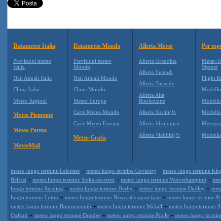
Datameteo Italia
Datameteo Mondo
Allerta Meteo
Per esp
Previsioni meteo
Previsioni meteo
Allerta Grandine
Metar-T
Italia
Mondo
Sigmet
Allerta Incendi
Dati Attuali Italia
Dati Attuali Mondo
Flight R
Allerta Tornado
Clima Italia
Clima Mondo
Modell
Allerta Alta
Meteo Regioni
Meteo Europa
Risoluzione
Modell
Carte Meteo Mondo
Allerta Siccitï¿½
Modello
Meteo Piemonte
Carte Meteo Europa
Allerta Idrologica
Metogr
Meteo Parma
Allerta Viabilitï¿½
Modell
Meteo Gratis
MeteoMail
-
-
meteo lungo termine Leicester
meteo lungo termine Coventry
meteo lungo termine Kin
-
-
-
Belfast
meteo lungo termine Stoke-on-trent
meteo lungo termine Wolverhampton
met
-
-
-
lungo termine Reading
meteo lungo termine Derby
meteo lungo termine Dudley
met
-
-
lungo termine Luton
meteo lungo termine Newcastle upon tyne
meteo lungo termine Pr
-
-
meteo lungo termine Bournemouth
meteo lungo termine Walsall
meteo lungo termine 
-
-
-
Oxford
meteo lungo termine Dundee
meteo lungo termine Poole
meteo lungo termin