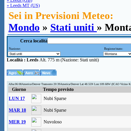
» Leeds (GB)
» Leeds MT (US)
Sei in Previsioni Meteo:
Mondo
»
Stati uniti
» Mont
Cerca località
Nazione:
Regione/stato:
Località :
Leeds
Alt. 775 m (Nazione: Stati uniti)
Alba:06:08America/Denver Tramonto:20:39America/Denver Lat:48.55N Lon:109.68W (ICAO Vicino 
Giorno
Tempo previsto
LUN 17
Nubi Sparse
MAR 18
Nubi Sparse
MER 19
Nuvoloso