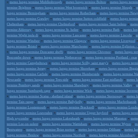
-
-
-
meteo lungo termine Middlesbrough
meteo lungo termine Bolton
meteo lungo termi
-
-
-
termine Brighton
meteo lungo termine West bromwich
meteo lungo termine Slough
m
-
-
lungo termine Birmingham
meteo lungo termine Rotherham
meteo lungo termine Newp
-
-
meteo lungo termine Crawley
meteo lungo termine Sutton coldfield
meteo lungo termi
-
-
-
Cheltenham
meteo lungo termine Chelmsford
meteo lungo termine Saint helens
meteo
-
-
-
termine Alderney
meteo lungo termine St. helier
meteo lungo termine Bath
meteo lun
-
-
-
termine Wight isola di
meteo lungo termine Lancaster
meteo lungo termine Lincoln
m
-
-
lungo termine Windsor
meteo lungo termine Glasgow
meteo lungo termine Liverpool
-
-
lungo termine Bristol
meteo lungo termine Manchester
meteo lungo termine Eglinton -
-
-
-
meteo lungo termine Doncaster sheffi
meteo lungo termine Chivenor
meteo lungo te
-
-
Boscombe down
meteo lungo termine Netheravon
meteo lungo termine Portland - rnas
-
-
lungo termine Campbeltown
meteo lungo termine Scilly, saint mary's
meteo lungo term
-
-
meteo lungo termine Jersey
meteo lungo termine Shoreham
meteo lungo termine Biggin
-
-
meteo lungo termine Carlisle
meteo lungo termine Humberside
meteo lungo termine Wa
-
-
-
Newcastle
meteo lungo termine Tees-side
meteo lungo termine East midlands
meteo l
-
-
-
termine Pembrey sands
meteo lungo termine Shawbury
meteo lungo termine Valley
m
-
-
lungo termine Sumburgh cape
meteo lungo termine Wick
meteo lungo termine Invernes
-
-
-
meteo lungo termine Scatsa - shetland island
meteo lungo termine Stornoway
meteo l
-
-
termine Tain range
meteo lungo termine Ballykelly
meteo lungo termine Machrihanish
-
-
lungo termine Lossiemouth
meteo lungo termine Bracknell
meteo lungo termine Londra
-
-
meteo lungo termine Leavesden
meteo lungo termine Upper heyford
meteo lungo term
-
-
-
High wycombe
meteo lungo termine Lakenheath
meteo lungo termine Manston
mete
-
-
-
termine Lee-on-solent
meteo lungo termine Wattisham
meteo lungo termine Wyton
m
-
-
-
Bentwaters
meteo lungo termine Brize norton
meteo lungo termine Odiham
meteo lu
-
-
lungo termine Henlow
meteo lungo termine Northolt
meteo lungo termine Alconbury