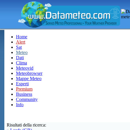
Home
Alert
Sat
Meteo
Dati
Clima
Meteovid
Meteobrowser
Mappe Meteo
Esperti
Premium
Business
Community
Info
Risultati della ricerca: