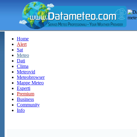
Home
Alert
Sat
Meteo
Dati
Clima
Meteovid
Meteobrowser
Mappe Meteo
Esperti
Premium
Business
Community
Info