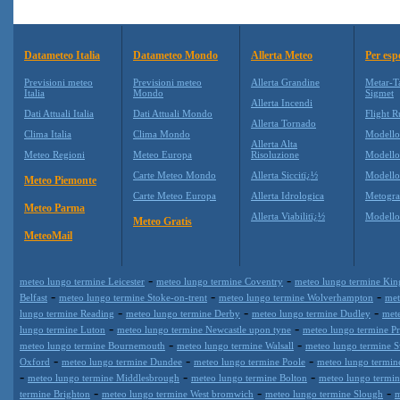
Datameteo Italia
Datameteo Mondo
Allerta Meteo
Per esp
Previsioni meteo
Previsioni meteo
Allerta Grandine
Metar-T
Italia
Mondo
Sigmet
Allerta Incendi
Dati Attuali Italia
Dati Attuali Mondo
Flight R
Allerta Tornado
Clima Italia
Clima Mondo
Modell
Allerta Alta
Meteo Regioni
Meteo Europa
Risoluzione
Modell
Carte Meteo Mondo
Allerta Siccitï¿½
Modello
Meteo Piemonte
Carte Meteo Europa
Allerta Idrologica
Metogr
Meteo Parma
Allerta Viabilitï¿½
Modell
Meteo Gratis
MeteoMail
-
-
meteo lungo termine Leicester
meteo lungo termine Coventry
meteo lungo termine Kin
-
-
-
Belfast
meteo lungo termine Stoke-on-trent
meteo lungo termine Wolverhampton
met
-
-
-
lungo termine Reading
meteo lungo termine Derby
meteo lungo termine Dudley
met
-
-
lungo termine Luton
meteo lungo termine Newcastle upon tyne
meteo lungo termine Pr
-
-
meteo lungo termine Bournemouth
meteo lungo termine Walsall
meteo lungo termine 
-
-
-
Oxford
meteo lungo termine Dundee
meteo lungo termine Poole
meteo lungo termin
-
-
-
meteo lungo termine Middlesbrough
meteo lungo termine Bolton
meteo lungo termi
-
-
-
termine Brighton
meteo lungo termine West bromwich
meteo lungo termine Slough
m