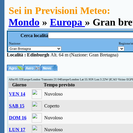
Sei in Previsioni Meteo:
Mondo
»
Europa
» Gran bre
Cerca località
Nazione:
Regione/st
Località :
Edinburgh
Alt. 64 m (Nazione: Gran Bretagna)
Alba:05:32Europe/London Tramonto:21:04Europe/London Lat:55.95N Lon:3.22W (ICAO Vicino EGP
Giorno
Tempo previsto
VEN 14
Nuvoloso
SAB 15
Coperto
DOM 16
Nuvoloso
LUN 17
Nuvoloso