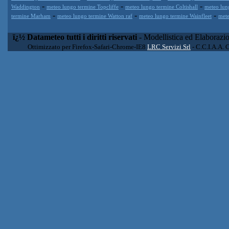
-
-
-
Waddington
meteo lungo termine Topcliffe
meteo lungo termine Coltishall
meteo lun
-
-
-
termine Marham
meteo lungo termine Watton raf
meteo lungo termine Wainfleet
mete
ï¿½ Datameteo tutti i diritti riservati
- Modellistica ed Elaborazi
Ottimizzato per Firefox-Safari-Chrome-IE8
LRC Servizi Srl
- C.C.I.A.A. 