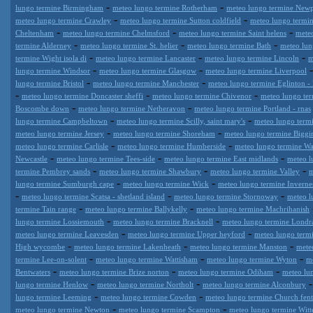
-
-
lungo termine Birmingham
meteo lungo termine Rotherham
meteo lungo termine Newp
-
-
meteo lungo termine Crawley
meteo lungo termine Sutton coldfield
meteo lungo termi
-
-
-
Cheltenham
meteo lungo termine Chelmsford
meteo lungo termine Saint helens
meteo
-
-
-
termine Alderney
meteo lungo termine St. helier
meteo lungo termine Bath
meteo lun
-
-
-
termine Wight isola di
meteo lungo termine Lancaster
meteo lungo termine Lincoln
m
-
-
lungo termine Windsor
meteo lungo termine Glasgow
meteo lungo termine Liverpool
-
-
lungo termine Bristol
meteo lungo termine Manchester
meteo lungo termine Eglinton -
-
-
-
meteo lungo termine Doncaster sheffi
meteo lungo termine Chivenor
meteo lungo te
-
-
Boscombe down
meteo lungo termine Netheravon
meteo lungo termine Portland - rnas
-
-
lungo termine Campbeltown
meteo lungo termine Scilly, saint mary's
meteo lungo term
-
-
meteo lungo termine Jersey
meteo lungo termine Shoreham
meteo lungo termine Biggin
-
-
meteo lungo termine Carlisle
meteo lungo termine Humberside
meteo lungo termine Wa
-
-
-
Newcastle
meteo lungo termine Tees-side
meteo lungo termine East midlands
meteo l
-
-
-
termine Pembrey sands
meteo lungo termine Shawbury
meteo lungo termine Valley
m
-
-
lungo termine Sumburgh cape
meteo lungo termine Wick
meteo lungo termine Invernes
-
-
-
meteo lungo termine Scatsa - shetland island
meteo lungo termine Stornoway
meteo l
-
-
termine Tain range
meteo lungo termine Ballykelly
meteo lungo termine Machrihanish
-
-
lungo termine Lossiemouth
meteo lungo termine Bracknell
meteo lungo termine Londra
-
-
meteo lungo termine Leavesden
meteo lungo termine Upper heyford
meteo lungo term
-
-
-
High wycombe
meteo lungo termine Lakenheath
meteo lungo termine Manston
mete
-
-
-
termine Lee-on-solent
meteo lungo termine Wattisham
meteo lungo termine Wyton
m
-
-
-
Bentwaters
meteo lungo termine Brize norton
meteo lungo termine Odiham
meteo lu
-
-
lungo termine Henlow
meteo lungo termine Northolt
meteo lungo termine Alconbury
-
-
lungo termine Leeming
meteo lungo termine Cowden
meteo lungo termine Church fen
-
-
meteo lungo termine Newton
meteo lungo termine Scampton
meteo lungo termine Witt