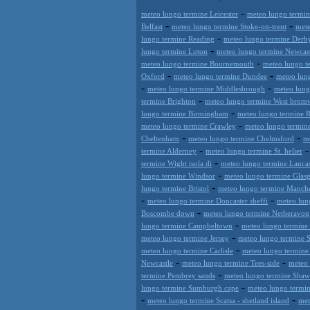
-
meteo lungo termine Leicester
meteo lungo termi
-
-
Belfast
meteo lungo termine Stoke-on-trent
mete
-
lungo termine Reading
meteo lungo termine Derb
-
lungo termine Luton
meteo lungo termine Newcast
-
meteo lungo termine Bournemouth
meteo lungo te
-
-
Oxford
meteo lungo termine Dundee
meteo lun
-
-
meteo lungo termine Middlesbrough
meteo lung
-
termine Brighton
meteo lungo termine West brom
-
lungo termine Birmingham
meteo lungo termine 
-
meteo lungo termine Crawley
meteo lungo termine
-
-
Cheltenham
meteo lungo termine Chelmsford
me
-
termine Alderney
meteo lungo termine St. helier
-
termine Wight isola di
meteo lungo termine Lancas
-
lungo termine Windsor
meteo lungo termine Glas
-
lungo termine Bristol
meteo lungo termine Manche
-
-
meteo lungo termine Doncaster sheffi
meteo lun
-
Boscombe down
meteo lungo termine Netheravon
-
lungo termine Campbeltown
meteo lungo termine S
-
meteo lungo termine Jersey
meteo lungo termine
-
meteo lungo termine Carlisle
meteo lungo termin
-
-
Newcastle
meteo lungo termine Tees-side
meteo 
-
termine Pembrey sands
meteo lungo termine Sha
-
lungo termine Sumburgh cape
meteo lungo termi
-
-
meteo lungo termine Scatsa - shetland island
met