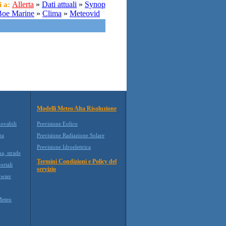
Allerta
»
Dati attuali
»
Synop
i a:
Boe Marine
»
Clima
»
Meteovid
Modelli Meteo Alta Risoluzione
novabili
Previsione Eolico
ra
Previsione Radiazione Solare
Previsione Idroelettrica
ua, strade
Termini Condizioni e Policy del
ortali
servizio
wser
Meteo