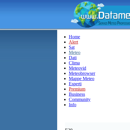
Home
Alert
Sat
Meteo
Dati
Clima
Meteovid
Meteobrowser
Mappe Meteo
Esperti
Premium
Business
Community
Info