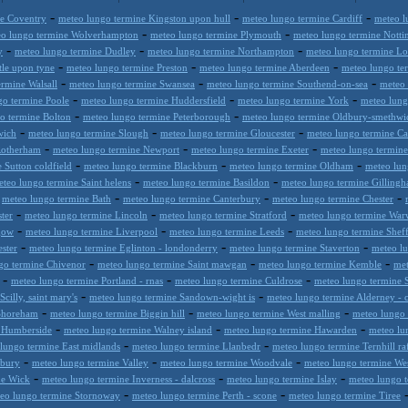
-
-
-
ne Coventry
meteo lungo termine Kingston upon hull
meteo lungo termine Cardiff
meteo l
-
-
o lungo termine Wolverhampton
meteo lungo termine Plymouth
meteo lungo termine Nott
-
-
-
y
meteo lungo termine Dudley
meteo lungo termine Northampton
meteo lungo termine L
-
-
-
le upon tyne
meteo lungo termine Preston
meteo lungo termine Aberdeen
meteo lungo te
-
-
-
rmine Walsall
meteo lungo termine Swansea
meteo lungo termine Southend-on-sea
meteo
-
-
-
go termine Poole
meteo lungo termine Huddersfield
meteo lungo termine York
meteo lung
-
-
o termine Bolton
meteo lungo termine Peterborough
meteo lungo termine Oldbury-smethwi
-
-
-
wich
meteo lungo termine Slough
meteo lungo termine Gloucester
meteo lungo termine C
-
-
-
Rotherham
meteo lungo termine Newport
meteo lungo termine Exeter
meteo lungo termine
-
-
-
 Sutton coldfield
meteo lungo termine Blackburn
meteo lungo termine Oldham
meteo lun
-
-
teo lungo termine Saint helens
meteo lungo termine Basildon
meteo lungo termine Gilling
-
-
-
-
meteo lungo termine Bath
meteo lungo termine Canterbury
meteo lungo termine Chester
-
-
-
ter
meteo lungo termine Lincoln
meteo lungo termine Stratford
meteo lungo termine War
-
-
-
gow
meteo lungo termine Liverpool
meteo lungo termine Leeds
meteo lungo termine Sheff
-
-
-
ster
meteo lungo termine Eglinton - londonderry
meteo lungo termine Staverton
meteo l
-
-
-
go termine Chivenor
meteo lungo termine Saint mawgan
meteo lungo termine Kemble
met
-
-
-
meteo lungo termine Portland - rnas
meteo lungo termine Culdrose
meteo lungo termine S
-
-
cilly, saint mary's
meteo lungo termine Sandown-wight is
meteo lungo termine Alderney - c
-
-
-
 Shoreham
meteo lungo termine Biggin hill
meteo lungo termine West malling
meteo lungo
-
-
-
e Humberside
meteo lungo termine Walney island
meteo lungo termine Hawarden
meteo lu
-
-
lungo termine East midlands
meteo lungo termine Llanbedr
meteo lungo termine Ternhill ra
-
-
-
wbury
meteo lungo termine Valley
meteo lungo termine Woodvale
meteo lungo termine We
-
-
-
ne Wick
meteo lungo termine Inverness - dalcross
meteo lungo termine Islay
meteo lungo t
-
-
eo lungo termine Stornoway
meteo lungo termine Perth - scone
meteo lungo termine Tiree