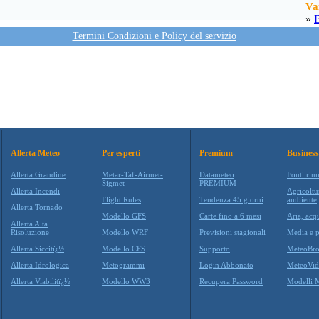
Va
»
Termini Condizioni e Policy del servizio
Allerta Meteo
Per esperti
Premium
Business
Allerta Grandine
Metar-Taf-Airmet-
Datameteo
Fonti rin
Sigmet
PREMIUM
Allerta Incendi
Agricoltu
Flight Rules
Tendenza 45 giorni
ambiente
Allerta Tornado
Modello GFS
Carte fino a 6 mesi
Aria, acq
Allerta Alta
Risoluzione
Modello WRF
Previsioni stagionali
Media e p
Allerta Siccitï¿½
Modello CFS
Supporto
MeteoBro
Allerta Idrologica
Metogrammi
Login Abbonato
MeteoVid
Allerta Viabilitï¿½
Modello WW3
Recupera Password
Modelli 