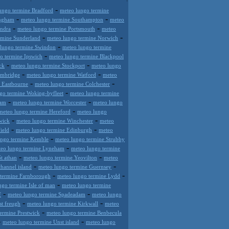
-
ungo termine Bradford
meteo lungo termine
-
-
ingham
meteo lungo termine Southampton
meteo
-
-
ondra
meteo lungo termine Portsmouth
meteo
-
-
rmine Sunderland
meteo lungo termine Norwich
-
 lungo termine Swindon
meteo lungo termine
-
o termine Ipswich
meteo lungo termine Blackpool
-
-
ck
meteo lungo termine Stockport
meteo lungo
-
-
ambridge
meteo lungo termine Watford
meteo
-
-
 Eastbourne
meteo lungo termine Colchester
-
go termine Woking-byfleet
meteo lungo termine
-
-
ham
meteo lungo termine Worcester
meteo lungo
-
meteo lungo termine Hereford
meteo lungo
-
-
wick
meteo lungo termine Winchester
meteo
-
-
ield
meteo lungo termine Edinburgh
meteo
-
ungo termine Kemble
meteo lungo termine Strubby
-
eo lungo termine Lyneham
meteo lungo termine
-
-
t athan
meteo lungo termine Yeovilton
meteo
-
-
hannel island
meteo lungo termine Guernsey
-
-
 termine Farnborough
meteo lungo termine Lydd
-
ngo termine Isle of man
meteo lungo termine
-
-
f
meteo lungo termine Spadeadam
meteo lungo
-
-
st freugh
meteo lungo termine Kirkwall
meteo
-
ermine Prestwick
meteo lungo termine Benbecula
-
-
meteo lungo termine Unst island
meteo lungo