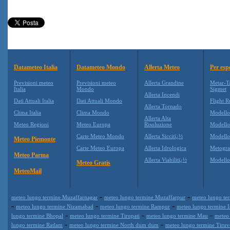
Datameteo Italia
Datameteo Mondo
Allerta Meteo
Per esp
Previsioni meteo
Previsioni meteo
Allerta Grandine
Metar-T
Italia
Mondo
Sigmet
Allerta Incendi
Dati Attuali Italia
Dati Attuali Mondo
Flight R
Allerta Tornado
Clima Italia
Clima Mondo
Modell
Allerta Alta
Meteo Regioni
Meteo Europa
Risoluzione
Modell
Carte Meteo Mondo
Allerta Siccitï¿½
Modello
Meteo Piemonte
Carte Meteo Europa
Allerta Idrologica
Metogr
Meteo Parma
Allerta Viabilitï¿½
Modell
Meteo Gratis
MeteoMail
-
-
meteo lungo termine Muzaffarnagar
meteo lungo termine Muzaffarpur
meteo lungo te
-
-
-
meteo lungo termine Nizamabad
meteo lungo termine Rampur
meteo lungo termine 
-
-
-
lungo termine Bhopal
meteo lungo termine Tirupati
meteo lungo termine Mau
meteo
-
-
lungo termine Ratlam
meteo lungo termine North dum dum
meteo lungo termine Tiruv