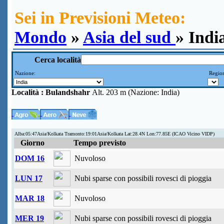
Sei in Previsioni Meteo:
Mondo
»
Asia del sud
» Indi
Cerca località
Nazione:
Region
Località :
Bulandshahr
Alt. 203 m (Nazione: India)
Alba:05:47Asia/Kolkata Tramonto:19:01Asia/Kolkata Lat:28.4N Lon:77.85E (ICAO Vicino VIDP)
Giorno
Tempo previsto
DOM 16
Nuvoloso
LUN 17
Nubi sparse con possibili rovesci di pioggia
MAR 18
Nuvoloso
MER 19
Nubi sparse con possibili rovesci di pioggia