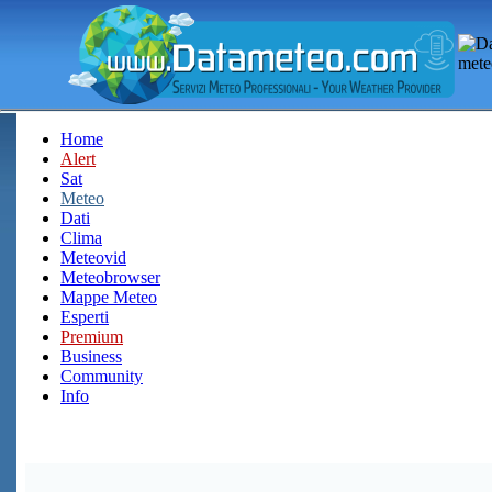
Home
Alert
Sat
Meteo
Dati
Clima
Meteovid
Meteobrowser
Mappe Meteo
Esperti
Premium
Business
Community
Info