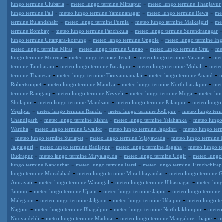
-
-
lungo termine Ulubaria
meteo lungo termine Mirzapur
meteo lungo termine Thanjavur
-
-
-
lungo termine Pali
meteo lungo termine Yamunanagar
meteo lungo termine Rewa
me
-
-
-
termine Bulandshahr
meteo lungo termine Purnia
meteo lungo termine Malkajgiri
me
-
-
termine Bombay
meteo lungo termine Panchkula
meteo lungo termine Surendranagar
-
-
lungo termine Uttarpara-kotrung
meteo lungo termine Ongole
meteo lungo termine Ing
-
-
-
meteo lungo termine Mirat
meteo lungo termine Unnao
meteo lungo termine Orai
me
-
-
-
lungo termine Morena
meteo lungo termine Tenali
meteo lungo termine Varanasi
met
-
-
-
termine Tambaram
meteo lungo termine Barakpur
meteo lungo termine Mohali
meteo
-
-
-
termine Thanesar
meteo lungo termine Tiruvannamalai
meteo lungo termine Anand
m
-
-
-
Robertsonpet
meteo lungo termine Mandya
meteo lungo termine North barakpur
met
-
-
-
termine Raniganj
meteo lungo termine Neyveli
meteo lungo termine Moga
meteo lun
-
-
-
Sholapur
meteo lungo termine Mandsaur
meteo lungo termine Palanpur
meteo lungo 
-
-
-
Vejalpur
meteo lungo termine Ranchi
meteo lungo termine Jodhpur
meteo lungo ter
-
-
-
Chandigarh
meteo lungo termine Rishra
meteo lungo termine Yelahanka
meteo lungo
-
-
-
Wardha
meteo lungo termine Gwalior
meteo lungo termine Jagadhri
meteo lungo ter
-
-
-
meteo lungo termine Suriapet
meteo lungo termine Vijayawada
meteo lungo termine 
-
-
-
Jalpaiguri
meteo lungo termine Badlapur
meteo lungo termine Bagaha
meteo lungo t
-
-
-
Rudrapur
meteo lungo termine Miryalaguda
meteo lungo termine Udgir
meteo lungo
-
-
lungo termine Nandurbar
meteo lungo termine Itarsi
meteo lungo termine Tiruchchirapp
-
-
lungo termine Moradabad
meteo lungo termine Mira bhayandar
meteo lungo termine 
-
-
-
Amravati
meteo lungo termine Warangal
meteo lungo termine Ulhasnagar
meteo lung
-
-
-
Jammu
meteo lungo termine Ujjain
meteo lungo termine Jaipur
meteo lungo termine 
-
-
-
Malegaon
meteo lungo termine Jalgaon
meteo lungo termine Udaipur
meteo lungo t
-
-
-
Nagpur
meteo lungo termine Bhagalpur
meteo lungo termine North lakhimpur
meteo
-
-
-
Nuova dehli
meteo lungo termine Madurai
meteo lungo termine Mangalore - bajpe
m