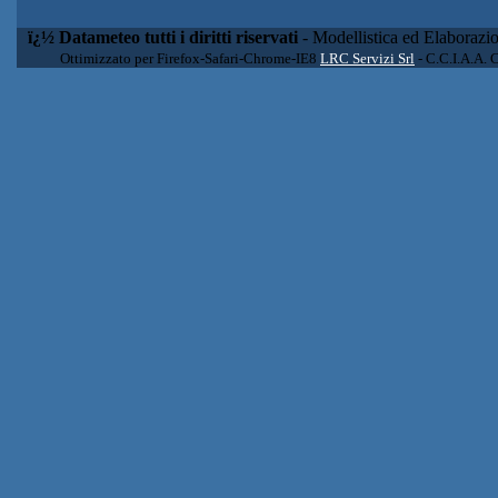
ï¿½ Datameteo tutti i diritti riservati
- Modellistica ed Elaborazi
Ottimizzato per Firefox-Safari-Chrome-IE8
LRC Servizi Srl
- C.C.I.A.A. 