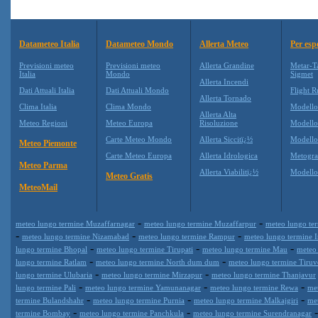
Datameteo Italia
Datameteo Mondo
Allerta Meteo
Per esp
Previsioni meteo
Previsioni meteo
Allerta Grandine
Metar-T
Italia
Mondo
Sigmet
Allerta Incendi
Dati Attuali Italia
Dati Attuali Mondo
Flight R
Allerta Tornado
Clima Italia
Clima Mondo
Modell
Allerta Alta
Meteo Regioni
Meteo Europa
Risoluzione
Modell
Carte Meteo Mondo
Allerta Siccitï¿½
Modello
Meteo Piemonte
Carte Meteo Europa
Allerta Idrologica
Metogr
Meteo Parma
Allerta Viabilitï¿½
Modell
Meteo Gratis
MeteoMail
-
-
meteo lungo termine Muzaffarnagar
meteo lungo termine Muzaffarpur
meteo lungo te
-
-
-
meteo lungo termine Nizamabad
meteo lungo termine Rampur
meteo lungo termine 
-
-
-
lungo termine Bhopal
meteo lungo termine Tirupati
meteo lungo termine Mau
meteo
-
-
lungo termine Ratlam
meteo lungo termine North dum dum
meteo lungo termine Tiruv
-
-
lungo termine Ulubaria
meteo lungo termine Mirzapur
meteo lungo termine Thanjavur
-
-
-
lungo termine Pali
meteo lungo termine Yamunanagar
meteo lungo termine Rewa
me
-
-
-
termine Bulandshahr
meteo lungo termine Purnia
meteo lungo termine Malkajgiri
me
-
-
termine Bombay
meteo lungo termine Panchkula
meteo lungo termine Surendranagar