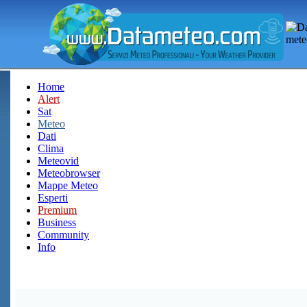
Home
Alert
Sat
Meteo
Dati
Clima
Meteovid
Meteobrowser
Mappe Meteo
Esperti
Premium
Business
Community
Info