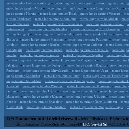
-
-
lungo termine Uttarpara-kotrung
meteo lungo termine Ongole
meteo lungo termine Ing
-
-
-
meteo lungo termine Mirat
meteo lungo termine Unnao
meteo lungo termine Orai
me
-
-
-
lungo termine Morena
meteo lungo termine Tenali
meteo lungo termine Varanasi
met
-
-
-
termine Tambaram
meteo lungo termine Barakpur
meteo lungo termine Mohali
meteo
-
-
-
termine Thanesar
meteo lungo termine Tiruvannamalai
meteo lungo termine Anand
m
-
-
-
Robertsonpet
meteo lungo termine Mandya
meteo lungo termine North barakpur
met
-
-
-
termine Raniganj
meteo lungo termine Neyveli
meteo lungo termine Moga
meteo lun
-
-
-
Sholapur
meteo lungo termine Mandsaur
meteo lungo termine Palanpur
meteo lungo 
-
-
-
Vejalpur
meteo lungo termine Ranchi
meteo lungo termine Jodhpur
meteo lungo ter
-
-
-
Chandigarh
meteo lungo termine Rishra
meteo lungo termine Yelahanka
meteo lungo
-
-
-
Wardha
meteo lungo termine Gwalior
meteo lungo termine Jagadhri
meteo lungo ter
-
-
-
meteo lungo termine Suriapet
meteo lungo termine Vijayawada
meteo lungo termine 
-
-
-
Jalpaiguri
meteo lungo termine Badlapur
meteo lungo termine Bagaha
meteo lungo t
-
-
-
Rudrapur
meteo lungo termine Miryalaguda
meteo lungo termine Udgir
meteo lungo
-
-
lungo termine Nandurbar
meteo lungo termine Itarsi
meteo lungo termine Tiruchchirapp
-
-
lungo termine Moradabad
meteo lungo termine Mira bhayandar
meteo lungo termine 
-
-
-
Amravati
meteo lungo termine Warangal
meteo lungo termine Ulhasnagar
meteo lung
-
-
-
Jammu
meteo lungo termine Ujjain
meteo lungo termine Jaipur
meteo lungo termine 
-
-
-
Malegaon
meteo lungo termine Jalgaon
meteo lungo termine Udaipur
meteo lungo t
-
-
-
Nagpur
meteo lungo termine Bhagalpur
meteo lungo termine North lakhimpur
meteo
-
-
-
Nuova dehli
meteo lungo termine Madurai
meteo lungo termine Mangalore - bajpe
m
ï¿½ Datameteo tutti i diritti riservati
- Modellistica ed Elaborazi
Ottimizzato per Firefox-Safari-Chrome-IE8
LRC Servizi Srl
- C.C.I.A.A. 