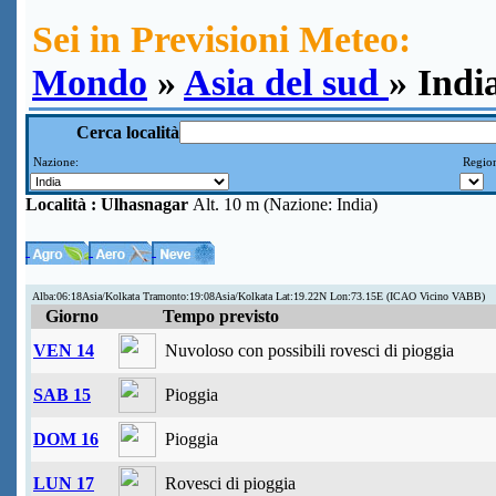
Sei in Previsioni Meteo:
Mondo
»
Asia del sud
» Indi
Cerca località
Nazione:
Region
Località :
Ulhasnagar
Alt. 10 m (Nazione: India)
Alba:06:18Asia/Kolkata Tramonto:19:08Asia/Kolkata Lat:19.22N Lon:73.15E (ICAO Vicino VABB)
Giorno
Tempo previsto
VEN 14
Nuvoloso con possibili rovesci di pioggia
SAB 15
Pioggia
DOM 16
Pioggia
LUN 17
Rovesci di pioggia