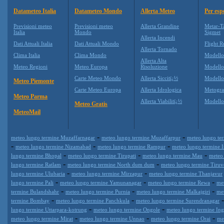
Datameteo Italia
Datameteo Mondo
Allerta Meteo
Per esp
Previsioni meteo
Previsioni meteo
Allerta Grandine
Metar-T
Italia
Mondo
Sigmet
Allerta Incendi
Dati Attuali Italia
Dati Attuali Mondo
Flight R
Allerta Tornado
Clima Italia
Clima Mondo
Modell
Allerta Alta
Meteo Regioni
Meteo Europa
Risoluzione
Modell
Carte Meteo Mondo
Allerta Siccitï¿½
Modello
Meteo Piemonte
Carte Meteo Europa
Allerta Idrologica
Metogr
Meteo Parma
Allerta Viabilitï¿½
Modell
Meteo Gratis
MeteoMail
-
-
meteo lungo termine Muzaffarnagar
meteo lungo termine Muzaffarpur
meteo lungo te
-
-
-
meteo lungo termine Nizamabad
meteo lungo termine Rampur
meteo lungo termine 
-
-
-
lungo termine Bhopal
meteo lungo termine Tirupati
meteo lungo termine Mau
meteo
-
-
lungo termine Ratlam
meteo lungo termine North dum dum
meteo lungo termine Tiruv
-
-
lungo termine Ulubaria
meteo lungo termine Mirzapur
meteo lungo termine Thanjavur
-
-
-
lungo termine Pali
meteo lungo termine Yamunanagar
meteo lungo termine Rewa
me
-
-
-
termine Bulandshahr
meteo lungo termine Purnia
meteo lungo termine Malkajgiri
me
-
-
termine Bombay
meteo lungo termine Panchkula
meteo lungo termine Surendranagar
-
-
lungo termine Uttarpara-kotrung
meteo lungo termine Ongole
meteo lungo termine Ing
-
-
-
meteo lungo termine Mirat
meteo lungo termine Unnao
meteo lungo termine Orai
me