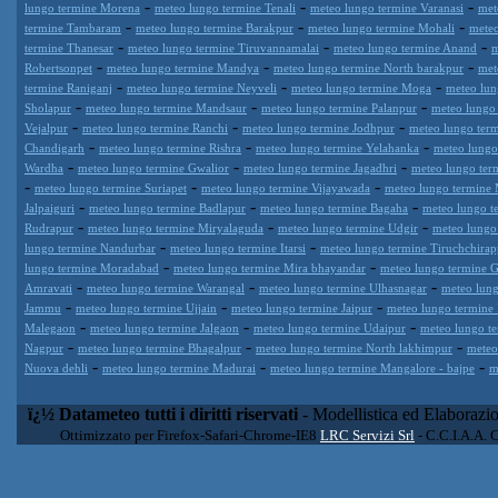
-
-
-
lungo termine Morena
meteo lungo termine Tenali
meteo lungo termine Varanasi
met
-
-
-
termine Tambaram
meteo lungo termine Barakpur
meteo lungo termine Mohali
meteo
-
-
-
termine Thanesar
meteo lungo termine Tiruvannamalai
meteo lungo termine Anand
m
-
-
-
Robertsonpet
meteo lungo termine Mandya
meteo lungo termine North barakpur
met
-
-
-
termine Raniganj
meteo lungo termine Neyveli
meteo lungo termine Moga
meteo lun
-
-
-
Sholapur
meteo lungo termine Mandsaur
meteo lungo termine Palanpur
meteo lungo 
-
-
-
Vejalpur
meteo lungo termine Ranchi
meteo lungo termine Jodhpur
meteo lungo ter
-
-
-
Chandigarh
meteo lungo termine Rishra
meteo lungo termine Yelahanka
meteo lungo
-
-
-
Wardha
meteo lungo termine Gwalior
meteo lungo termine Jagadhri
meteo lungo ter
-
-
-
meteo lungo termine Suriapet
meteo lungo termine Vijayawada
meteo lungo termine 
-
-
-
Jalpaiguri
meteo lungo termine Badlapur
meteo lungo termine Bagaha
meteo lungo t
-
-
-
Rudrapur
meteo lungo termine Miryalaguda
meteo lungo termine Udgir
meteo lungo
-
-
lungo termine Nandurbar
meteo lungo termine Itarsi
meteo lungo termine Tiruchchirapp
-
-
lungo termine Moradabad
meteo lungo termine Mira bhayandar
meteo lungo termine 
-
-
-
Amravati
meteo lungo termine Warangal
meteo lungo termine Ulhasnagar
meteo lung
-
-
-
Jammu
meteo lungo termine Ujjain
meteo lungo termine Jaipur
meteo lungo termine 
-
-
-
Malegaon
meteo lungo termine Jalgaon
meteo lungo termine Udaipur
meteo lungo t
-
-
-
Nagpur
meteo lungo termine Bhagalpur
meteo lungo termine North lakhimpur
meteo
-
-
-
Nuova dehli
meteo lungo termine Madurai
meteo lungo termine Mangalore - bajpe
m
ï¿½ Datameteo tutti i diritti riservati
- Modellistica ed Elaborazi
Ottimizzato per Firefox-Safari-Chrome-IE8
LRC Servizi Srl
- C.C.I.A.A. 