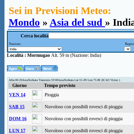
Sei in Previsioni Meteo:
Mondo
»
Asia del sud
» Ind
Cerca località
Nazione:
Region
Località :
Mormugao
Alt. 59 m (Nazione: India)
Alba:06:20Asia/Kolkata Tramonto:19:00Asia/Kolkata Lat:15.4N Lon:73.8E (ICAO Vicino )
Giorno
Tempo previsto
VEN 14
Pioggia
SAB 15
Nuvoloso con possibili rovesci di pioggia
DOM 16
Nuvoloso con possibili rovesci di pioggia
LUN 17
Nuvoloso con possibili rovesci di pioggia