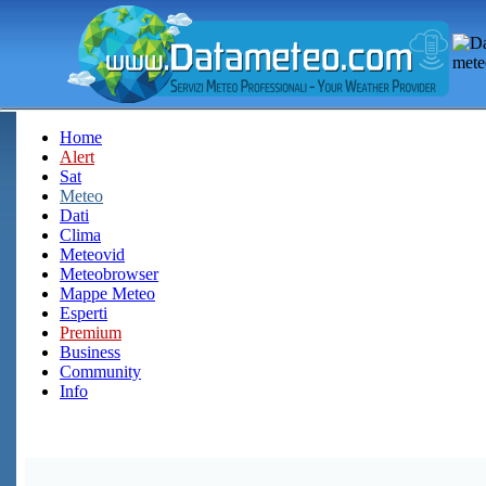
Home
Alert
Sat
Meteo
Dati
Clima
Meteovid
Meteobrowser
Mappe Meteo
Esperti
Premium
Business
Community
Info