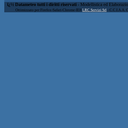
ï¿½ Datameteo tutti i diritti riservati
- Modellistica ed Elaborazi
Ottimizzato per Firefox-Safari-Chrome-IE8
LRC Servizi Srl
- C.C.I.A.A. 