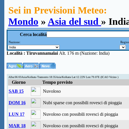
Sei in Previsioni Meteo:
Mondo
»
Asia del sud
» Indi
Cerca località
Nazione:
Region
Località :
Tiruvannamalai
Alt. 176 m (Nazione: India)
Alba:06:03Asia/Kolkata Tramonto:18:35Asia/Kolkata Lat:12.22N Lon:79.07E (ICAO Vicino )
Giorno
Tempo previsto
SAB 15
Nuvoloso
DOM 16
Nubi sparse con possibili rovesci di pioggia
LUN 17
Nuvoloso con possibili rovesci di pioggia
MAR 18
Nuvoloso con possibili rovesci di pioggia