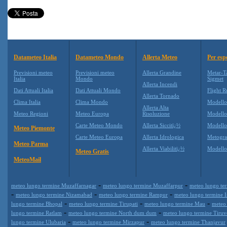
Datameteo Italia
Datameteo Mondo
Allerta Meteo
Per esp
Previsioni meteo
Previsioni meteo
Allerta Grandine
Metar-T
Italia
Mondo
Sigmet
Allerta Incendi
Dati Attuali Italia
Dati Attuali Mondo
Flight R
Allerta Tornado
Clima Italia
Clima Mondo
Modell
Allerta Alta
Meteo Regioni
Meteo Europa
Risoluzione
Modell
Carte Meteo Mondo
Allerta Siccitï¿½
Modello
Meteo Piemonte
Carte Meteo Europa
Allerta Idrologica
Metogr
Meteo Parma
Allerta Viabilitï¿½
Modell
Meteo Gratis
MeteoMail
-
-
meteo lungo termine Muzaffarnagar
meteo lungo termine Muzaffarpur
meteo lungo te
-
-
-
meteo lungo termine Nizamabad
meteo lungo termine Rampur
meteo lungo termine 
-
-
-
lungo termine Bhopal
meteo lungo termine Tirupati
meteo lungo termine Mau
meteo
-
-
lungo termine Ratlam
meteo lungo termine North dum dum
meteo lungo termine Tiruv
-
-
lungo termine Ulubaria
meteo lungo termine Mirzapur
meteo lungo termine Thanjavur