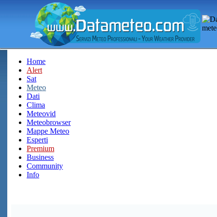
Home
Alert
Sat
Meteo
Dati
Clima
Meteovid
Meteobrowser
Mappe Meteo
Esperti
Premium
Business
Community
Info