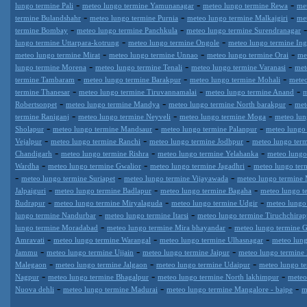
-
-
-
lungo termine Pali
meteo lungo termine Yamunanagar
meteo lungo termine Rewa
me
-
-
-
termine Bulandshahr
meteo lungo termine Purnia
meteo lungo termine Malkajgiri
me
-
-
termine Bombay
meteo lungo termine Panchkula
meteo lungo termine Surendranagar
-
-
lungo termine Uttarpara-kotrung
meteo lungo termine Ongole
meteo lungo termine Ing
-
-
-
meteo lungo termine Mirat
meteo lungo termine Unnao
meteo lungo termine Orai
me
-
-
-
lungo termine Morena
meteo lungo termine Tenali
meteo lungo termine Varanasi
met
-
-
-
termine Tambaram
meteo lungo termine Barakpur
meteo lungo termine Mohali
meteo
-
-
-
termine Thanesar
meteo lungo termine Tiruvannamalai
meteo lungo termine Anand
m
-
-
-
Robertsonpet
meteo lungo termine Mandya
meteo lungo termine North barakpur
met
-
-
-
termine Raniganj
meteo lungo termine Neyveli
meteo lungo termine Moga
meteo lun
-
-
-
Sholapur
meteo lungo termine Mandsaur
meteo lungo termine Palanpur
meteo lungo 
-
-
-
Vejalpur
meteo lungo termine Ranchi
meteo lungo termine Jodhpur
meteo lungo ter
-
-
-
Chandigarh
meteo lungo termine Rishra
meteo lungo termine Yelahanka
meteo lungo
-
-
-
Wardha
meteo lungo termine Gwalior
meteo lungo termine Jagadhri
meteo lungo ter
-
-
-
meteo lungo termine Suriapet
meteo lungo termine Vijayawada
meteo lungo termine 
-
-
-
Jalpaiguri
meteo lungo termine Badlapur
meteo lungo termine Bagaha
meteo lungo t
-
-
-
Rudrapur
meteo lungo termine Miryalaguda
meteo lungo termine Udgir
meteo lungo
-
-
lungo termine Nandurbar
meteo lungo termine Itarsi
meteo lungo termine Tiruchchirapp
-
-
lungo termine Moradabad
meteo lungo termine Mira bhayandar
meteo lungo termine 
-
-
-
Amravati
meteo lungo termine Warangal
meteo lungo termine Ulhasnagar
meteo lung
-
-
-
Jammu
meteo lungo termine Ujjain
meteo lungo termine Jaipur
meteo lungo termine 
-
-
-
Malegaon
meteo lungo termine Jalgaon
meteo lungo termine Udaipur
meteo lungo t
-
-
-
Nagpur
meteo lungo termine Bhagalpur
meteo lungo termine North lakhimpur
meteo
-
-
-
Nuova dehli
meteo lungo termine Madurai
meteo lungo termine Mangalore - bajpe
m