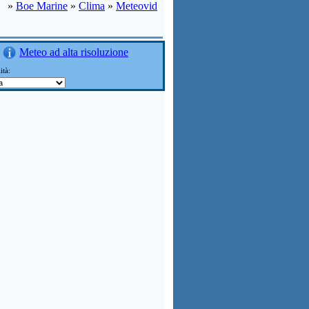
»
Boe Marine
»
Clima
»
Meteovid
Meteo ad alta risoluzione
ità: