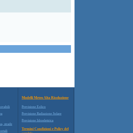
Modelli Meteo Alta Risoluzione
novabili
Previsione Eolico
ra
Previsione Radiazione Solare
Previsione Idroelettrica
ua, strade
Termini Condizioni e Policy del
ortali