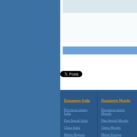
Datameteo Italia
Datameteo Mondo
Previsioni meteo
Previsioni meteo
Italia
Mondo
Dati Attuali Italia
Dati Attuali Mondo
Clima Italia
Clima Mondo
Meteo Regioni
Meteo Europa