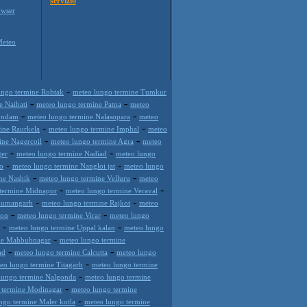
servizio
wser
Meteo
-
ungo termine Rohtak
meteo lungo termine Tumkur
-
-
e Naihati
meteo lungo termine Patna
meteo
-
-
undam
meteo lungo termine Nalasopara
meteo
-
-
ine Raurkela
meteo lungo termine Imphal
meteo
-
-
ine Nagercoil
meteo lungo termine Agra
meteo
-
-
ger
meteo lungo termine Nadiad
meteo lungo
-
-
o
meteo lungo termine Nangloi jat
meteo lungo
-
-
ne Nashik
meteo lungo termine Velluru
meteo
-
-
 termine Midnapur
meteo lungo termine Veraval
-
-
anumangarh
meteo lungo termine Rajkot
meteo
-
-
aon
meteo lungo termine Virar
meteo lungo
-
-
meteo lungo termine Uppal kalan
meteo lungo
-
ne Mahbubnagar
meteo lungo termine
-
-
ad
meteo lungo termine Calcutta
meteo lungo
-
eo lungo termine Titagarh
meteo lungo termine
-
lungo termine Nalgonda
meteo lungo termine
-
 termine Modinagar
meteo lungo termine
-
ngo termine Maler kotla
meteo lungo termine