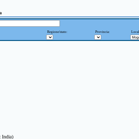
a
Regione/stato:
Provincia:
Local
: India)