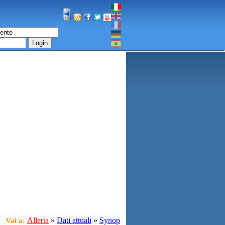
Login
Allerta
»
Dati attuali
»
Synop
Vai a: