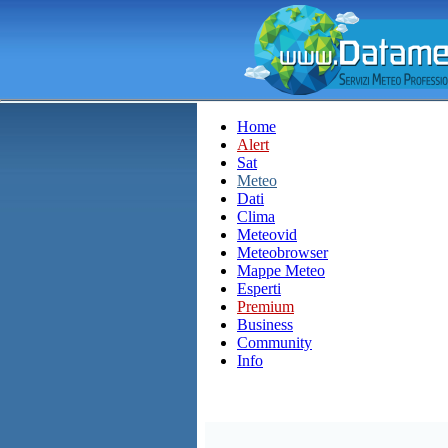
Home
Alert
Sat
Meteo
Dati
Clima
Meteovid
Meteobrowser
Mappe Meteo
Esperti
Premium
Business
Community
Info