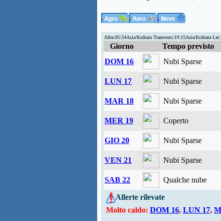
Alba:05:54Asia/Kolkata Tramonto:19:15Asia/Kolkata Lat
Giorno
Tempo previsto
DOM 16
Nubi Sparse
LUN 17
Nubi Sparse
MAR 18
Nubi Sparse
MER 19
Coperto
GIO 20
Nubi Sparse
VEN 21
Nubi Sparse
SAB 22
Qualche nube
Allerte rilevate
Molto caldo:
DOM 16
,
LUN 17
,
M