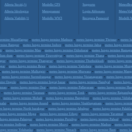
Allerta Siccitï¿½
Modello CFS
Supporto
MeteoBro
Allerta Idrologica
Metogrammi
Login Abbonato
MeteoVid
Allerta Viabilitï¿½
Modello WW3
Recupera Password
Modelli 
-
-
-
termine Muzaffarpur
meteo lungo termine Mathura
meteo lungo termine Thrissur
meteo l
-
-
-
ermine Rampur
meteo lungo termine Indore
meteo lungo termine Jalna
meteo lungo termin
-
-
-
ti
meteo lungo termine Mau
meteo lungo termine Ozhukarai
meteo lungo termine Ramag
-
-
-
h dum dum
meteo lungo termine Tiruvottiyur
meteo lungo termine Thana
meteo lungo term
-
-
-
apur
meteo lungo termine Thanjavur
meteo lungo termine Thuthukkudi
meteo lungo term
-
-
-
agar
meteo lungo termine Rewa
meteo lungo termine Vadodara
meteo lungo termine Mun
-
-
-
meteo lungo termine Malkajgiri
meteo lungo termine Murwara
meteo lungo termine Mang
-
-
-
meteo lungo termine Surendranagar
meteo lungo termine Vizianagaram
meteo lungo termi
-
-
-
mine Ongole
meteo lungo termine Ingraj bazar
meteo lungo termine Nandyal
meteo lungo
-
-
-
Unnao
meteo lungo termine Orai
meteo lungo termine Pallavaram
meteo lungo termine H
-
-
-
meteo lungo termine Varanasi
meteo lungo termine Tonk
meteo lungo termine Rajnandg
-
-
-
meteo lungo termine Mohali
meteo lungo termine Bangalore
meteo lungo termine Vidisha
-
-
-
malai
meteo lungo termine Anand
meteo lungo termine Visakhapatnam
meteo lungo termi
-
-
eo lungo termine North barakpur
meteo lungo termine Jabalpur
meteo lungo termine Palakk
-
-
-
meteo lungo termine Moga
meteo lungo termine Udupi
meteo lungo termine Yavatmal
met
-
-
-
lungo termine Palanpur
meteo lungo termine Puruliya
meteo lungo termine Palwal
meteo 
-
-
-
go termine Jodhpur
meteo lungo termine Morvi
meteo lungo termine Madras
meteo lungo
-
-
-
ungo termine Yelahanka
meteo lungo termine Nimach
meteo lungo termine Basti
meteo lu