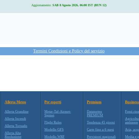
Aggiornamento:
SAB 8 Agosto 2026, 06:00 IST (RUN 12)
Termini Condizioni e Policy del servizio
Allerta Meteo
Per esperti
Premium
Business
Allerta Grandine
Metar-Taf-Airmet-
Datameteo
Fonti rin
Sigmet
PREMIUM
Allerta Incendi
Agricoltu
Flight Rules
Tendenza 45 giorni
ambiente
Allerta Tornado
Modello GFS
Carte fino a 6 mesi
Aria, acq
Allerta Alta
Risoluzione
Modello WRF
Previsioni stagionali
Media e p