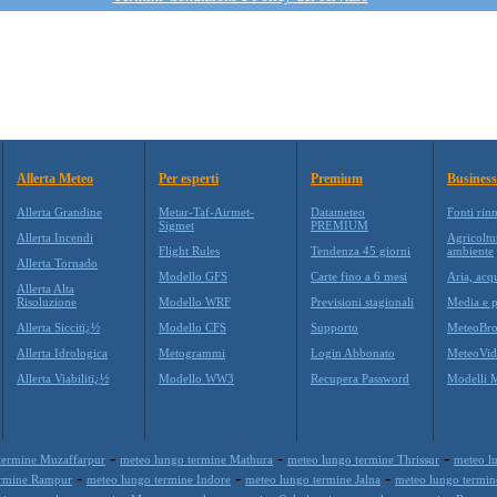
Allerta Meteo
Per esperti
Premium
Business
Allerta Grandine
Metar-Taf-Airmet-
Datameteo
Fonti rin
Sigmet
PREMIUM
Allerta Incendi
Agricoltu
Flight Rules
Tendenza 45 giorni
ambiente
Allerta Tornado
Modello GFS
Carte fino a 6 mesi
Aria, acq
Allerta Alta
Risoluzione
Modello WRF
Previsioni stagionali
Media e p
Allerta Siccitï¿½
Modello CFS
Supporto
MeteoBro
Allerta Idrologica
Metogrammi
Login Abbonato
MeteoVid
Allerta Viabilitï¿½
Modello WW3
Recupera Password
Modelli 
-
-
-
termine Muzaffarpur
meteo lungo termine Mathura
meteo lungo termine Thrissur
meteo l
-
-
-
ermine Rampur
meteo lungo termine Indore
meteo lungo termine Jalna
meteo lungo termin