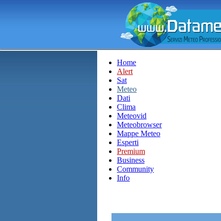
Home
Alert
Sat
Meteo
Dati
Clima
Meteovid
Meteobrowser
Mappe Meteo
Esperti
Premium
Business
Community
Info