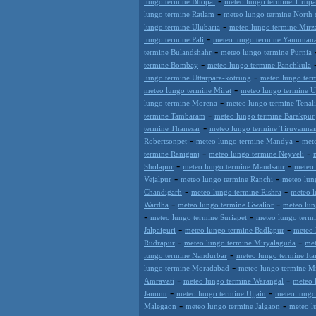
-
lungo termine Bhopal
meteo lungo termine Tirupa
-
lungo termine Ratlam
meteo lungo termine Nort
-
lungo termine Ulubaria
meteo lungo termine Mirz
-
lungo termine Pali
meteo lungo termine Yamunan
-
termine Bulandshahr
meteo lungo termine Purnia
-
termine Bombay
meteo lungo termine Panchkula
-
lungo termine Uttarpara-kotrung
meteo lungo ter
-
meteo lungo termine Mirat
meteo lungo termine 
-
lungo termine Morena
meteo lungo termine Tenali
-
termine Tambaram
meteo lungo termine Barakpur
-
termine Thanesar
meteo lungo termine Tiruvanna
-
-
Robertsonpet
meteo lungo termine Mandya
met
-
-
termine Raniganj
meteo lungo termine Neyveli
-
-
Sholapur
meteo lungo termine Mandsaur
meteo 
-
-
Vejalpur
meteo lungo termine Ranchi
meteo lun
-
-
Chandigarh
meteo lungo termine Rishra
meteo l
-
-
Wardha
meteo lungo termine Gwalior
meteo lun
-
-
meteo lungo termine Suriapet
meteo lungo term
-
-
Jalpaiguri
meteo lungo termine Badlapur
meteo 
-
-
Rudrapur
meteo lungo termine Miryalaguda
met
-
lungo termine Nandurbar
meteo lungo termine Itar
-
lungo termine Moradabad
meteo lungo termine M
-
-
Amravati
meteo lungo termine Warangal
meteo 
-
-
Jammu
meteo lungo termine Ujjain
meteo lungo
-
-
Malegaon
meteo lungo termine Jalgaon
meteo l