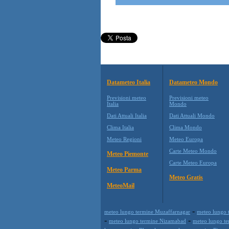
Datameteo Italia
Datameteo Mondo
Previsioni meteo
Previsioni meteo
Italia
Mondo
Dati Attuali Italia
Dati Attuali Mondo
Clima Italia
Clima Mondo
Meteo Regioni
Meteo Europa
Carte Meteo Mondo
Meteo Piemonte
Carte Meteo Europa
Meteo Parma
Meteo Gratis
MeteoMail
-
meteo lungo termine Muzaffarnagar
meteo lungo 
-
-
meteo lungo termine Nizamabad
meteo lungo t