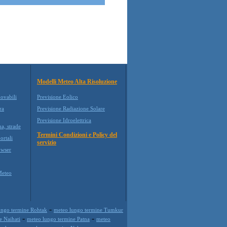
Modelli Meteo Alta Risoluzione
novabili
Previsione Eolico
ra
Previsione Radiazione Solare
Previsione Idroelettrica
ua, strade
Termini Condizioni e Policy del
ortali
servizio
wser
Meteo
-
ungo termine Rohtak
meteo lungo termine Tumkur
-
-
e Naihati
meteo lungo termine Patna
meteo