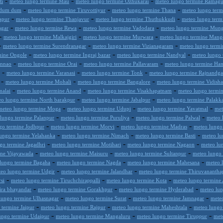
-
-
-
ti
meteo lungo termine Mau
meteo lungo termine Ozhukarai
meteo lungo termine Ramag
-
-
-
h dum dum
meteo lungo termine Tiruvottiyur
meteo lungo termine Thana
meteo lungo term
-
-
-
apur
meteo lungo termine Thanjavur
meteo lungo termine Thuthukkudi
meteo lungo term
-
-
-
agar
meteo lungo termine Rewa
meteo lungo termine Vadodara
meteo lungo termine Mun
-
-
-
meteo lungo termine Malkajgiri
meteo lungo termine Murwara
meteo lungo termine Mang
-
-
-
meteo lungo termine Surendranagar
meteo lungo termine Vizianagaram
meteo lungo termi
-
-
-
mine Ongole
meteo lungo termine Ingraj bazar
meteo lungo termine Nandyal
meteo lungo
-
-
-
Unnao
meteo lungo termine Orai
meteo lungo termine Pallavaram
meteo lungo termine H
-
-
-
meteo lungo termine Varanasi
meteo lungo termine Tonk
meteo lungo termine Rajnandg
-
-
-
meteo lungo termine Mohali
meteo lungo termine Bangalore
meteo lungo termine Vidisha
-
-
-
malai
meteo lungo termine Anand
meteo lungo termine Visakhapatnam
meteo lungo termi
-
-
eo lungo termine North barakpur
meteo lungo termine Jabalpur
meteo lungo termine Palakk
-
-
-
meteo lungo termine Moga
meteo lungo termine Udupi
meteo lungo termine Yavatmal
met
-
-
-
lungo termine Palanpur
meteo lungo termine Puruliya
meteo lungo termine Palwal
meteo 
-
-
-
go termine Jodhpur
meteo lungo termine Morvi
meteo lungo termine Madras
meteo lungo
-
-
-
ungo termine Yelahanka
meteo lungo termine Nimach
meteo lungo termine Basti
meteo lu
-
-
-
go termine Jagadhri
meteo lungo termine Motihari
meteo lungo termine Nagaon
meteo lu
-
-
-
ine Vijayawada
meteo lungo termine Maisuru
meteo lungo termine Sultanpur
meteo lungo
-
-
-
lungo termine Bagaha
meteo lungo termine Nagda
meteo lungo termine Mahesana
meteo 
-
-
eo lungo termine Udgir
meteo lungo termine Jalandhar
meteo lungo termine Thiruvananth
-
-
-
si
meteo lungo termine Tiruchchirappalli
meteo lungo termine Kota
meteo lungo termine 
-
-
-
ira bhayandar
meteo lungo termine Gorakhpur
meteo lungo termine Hyderabad
meteo lun
-
-
-
lungo termine Ulhasnagar
meteo lungo termine Surat
meteo lungo termine Jamnagar
mete
-
-
-
 termine Jaipur
meteo lungo termine Rajpur
meteo lungo termine Maheshtala
meteo lungo 
-
-
-
ungo termine Udaipur
meteo lungo termine Mangaluru
meteo lungo termine Tiruppur
met