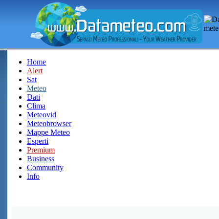
Home
Alert
Sat
Meteo
Dati
Clima
Meteovid
Meteobrowser
Mappe Meteo
Esperti
Premium
Business
Community
Info