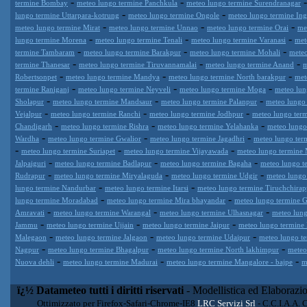
-
-
termine Bombay
meteo lungo termine Panchkula
meteo lungo termine Surendranagar
-
-
lungo termine Uttarpara-kotrung
meteo lungo termine Ongole
meteo lungo termine Ing
-
-
-
meteo lungo termine Mirat
meteo lungo termine Unnao
meteo lungo termine Orai
me
-
-
-
lungo termine Morena
meteo lungo termine Tenali
meteo lungo termine Varanasi
met
-
-
-
termine Tambaram
meteo lungo termine Barakpur
meteo lungo termine Mohali
meteo
-
-
-
termine Thanesar
meteo lungo termine Tiruvannamalai
meteo lungo termine Anand
m
-
-
-
Robertsonpet
meteo lungo termine Mandya
meteo lungo termine North barakpur
met
-
-
-
termine Raniganj
meteo lungo termine Neyveli
meteo lungo termine Moga
meteo lun
-
-
-
Sholapur
meteo lungo termine Mandsaur
meteo lungo termine Palanpur
meteo lungo 
-
-
-
Vejalpur
meteo lungo termine Ranchi
meteo lungo termine Jodhpur
meteo lungo ter
-
-
-
Chandigarh
meteo lungo termine Rishra
meteo lungo termine Yelahanka
meteo lungo
-
-
-
Wardha
meteo lungo termine Gwalior
meteo lungo termine Jagadhri
meteo lungo ter
-
-
-
meteo lungo termine Suriapet
meteo lungo termine Vijayawada
meteo lungo termine 
-
-
-
Jalpaiguri
meteo lungo termine Badlapur
meteo lungo termine Bagaha
meteo lungo t
-
-
-
Rudrapur
meteo lungo termine Miryalaguda
meteo lungo termine Udgir
meteo lungo
-
-
lungo termine Nandurbar
meteo lungo termine Itarsi
meteo lungo termine Tiruchchirapp
-
-
lungo termine Moradabad
meteo lungo termine Mira bhayandar
meteo lungo termine 
-
-
-
Amravati
meteo lungo termine Warangal
meteo lungo termine Ulhasnagar
meteo lung
-
-
-
Jammu
meteo lungo termine Ujjain
meteo lungo termine Jaipur
meteo lungo termine 
-
-
-
Malegaon
meteo lungo termine Jalgaon
meteo lungo termine Udaipur
meteo lungo t
-
-
-
Nagpur
meteo lungo termine Bhagalpur
meteo lungo termine North lakhimpur
meteo
-
-
-
Nuova dehli
meteo lungo termine Madurai
meteo lungo termine Mangalore - bajpe
m
ï¿½ Datameteo tutti i diritti riservati
- Modellistica ed Elaborazi
Ottimizzato per Firefox-Safari-Chrome-IE8
LRC Servizi Srl
- C.C.I.A.A. 