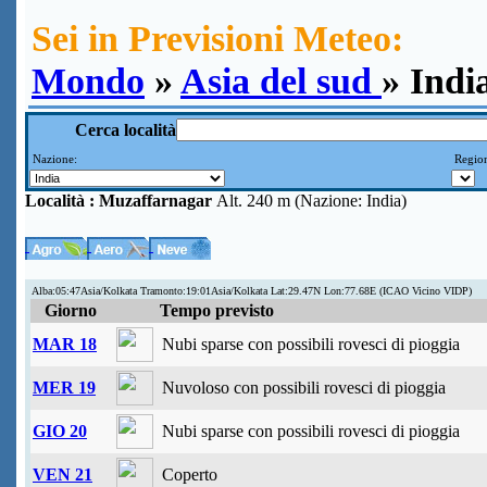
Sei in Previsioni Meteo:
Mondo
»
Asia del sud
» Indi
Cerca località
Nazione:
Region
Località :
Muzaffarnagar
Alt. 240 m (Nazione: India)
Alba:05:47Asia/Kolkata Tramonto:19:01Asia/Kolkata Lat:29.47N Lon:77.68E (ICAO Vicino VIDP)
Giorno
Tempo previsto
MAR 18
Nubi sparse con possibili rovesci di pioggia
MER 19
Nuvoloso con possibili rovesci di pioggia
GIO 20
Nubi sparse con possibili rovesci di pioggia
VEN 21
Coperto