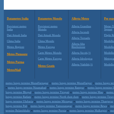
Datameteo Italia
Datameteo Mondo
Allerta Meteo
Per esp
Previsioni meteo
Previsioni meteo
Allerta Grandine
Metar-T
Italia
Mondo
Sigmet
Allerta Incendi
Dati Attuali Italia
Dati Attuali Mondo
Flight R
Allerta Tornado
Clima Italia
Clima Mondo
Modell
Allerta Alta
Meteo Regioni
Meteo Europa
Risoluzione
Modell
Carte Meteo Mondo
Allerta Siccitï¿½
Modello
Meteo Piemonte
Carte Meteo Europa
Allerta Idrologica
Metogr
Meteo Parma
Allerta Viabilitï¿½
Modell
Meteo Gratis
MeteoMail
-
-
meteo lungo termine Muzaffarnagar
meteo lungo termine Muzaffarpur
meteo lungo te
-
-
-
meteo lungo termine Nizamabad
meteo lungo termine Rampur
meteo lungo termine 
-
-
-
lungo termine Bhopal
meteo lungo termine Tirupati
meteo lungo termine Mau
meteo
-
-
lungo termine Ratlam
meteo lungo termine North dum dum
meteo lungo termine Tiruv
-
-
lungo termine Ulubaria
meteo lungo termine Mirzapur
meteo lungo termine Thanjavur
-
-
-
lungo termine Pali
meteo lungo termine Yamunanagar
meteo lungo termine Rewa
me
-
-
-
termine Bulandshahr
meteo lungo termine Purnia
meteo lungo termine Malkajgiri
me