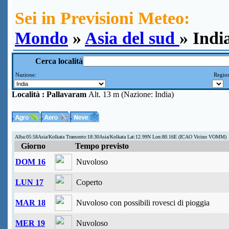
Sei in Previsioni Meteo:
Mondo
»
Asia del sud
» Indi
Cerca località
Nazione:
Region
Località :
Pallavaram
Alt. 13 m (Nazione: India)
Alba:05:58Asia/Kolkata Tramonto:18:30Asia/Kolkata Lat:12.99N Lon:80.16E (ICAO Vicino VOMM)
Giorno
Tempo previsto
DOM 16
Nuvoloso
LUN 17
Coperto
MAR 18
Nuvoloso con possibili rovesci di pioggia
MER 19
Nuvoloso