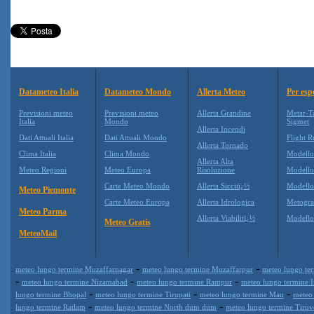
Datameteo Italia
Datameteo Mondo
Allerta Meteo
Per esp
Previsioni meteo
Previsioni meteo
Allerta Grandine
Metar-T
Italia
Mondo
Sigmet
Allerta Incendi
Dati Attuali Italia
Dati Attuali Mondo
Flight R
Allerta Tornado
Clima Italia
Clima Mondo
Modell
Allerta Alta
Meteo Regioni
Meteo Europa
Risoluzione
Modell
Carte Meteo Mondo
Allerta Siccitï¿½
Modello
Meteo Piemonte
Carte Meteo Europa
Allerta Idrologica
Metogr
Meteo Parma
Allerta Viabilitï¿½
Modell
Meteo Gratis
MeteoMail
-
-
meteo lungo termine Muzaffarnagar
meteo lungo termine Muzaffarpur
meteo lungo te
-
-
-
meteo lungo termine Nizamabad
meteo lungo termine Rampur
meteo lungo termine 
-
-
-
lungo termine Bhopal
meteo lungo termine Tirupati
meteo lungo termine Mau
meteo
-
-
lungo termine Ratlam
meteo lungo termine North dum dum
meteo lungo termine Tiruv