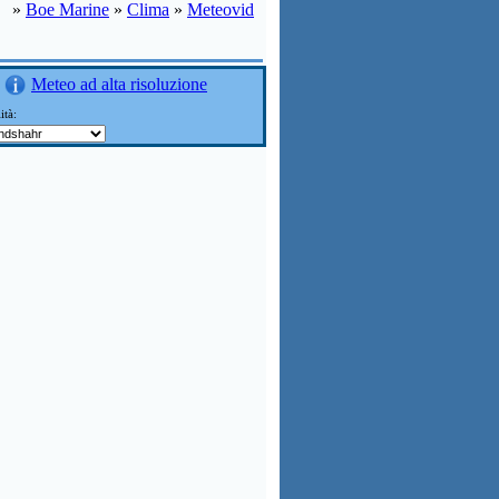
»
Boe Marine
»
Clima
»
Meteovid
Meteo ad alta risoluzione
ità: