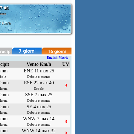
07:00
 mm
7 Km/h
English-Metric
cipit
Vento Km/h
UV
0mm
ENE 11 max 25
bole
Debole o assente
.0mm
ESE 22 max 40
9
erata
Debole
.0mm
SSE 7 max 25
erata
Debole o assente
.0mm
SE 4 max 25
erata
Debole o assente
0mm
WNW 7 max 14
8
erata
Debole o assente
0mm
WNW 14 max 32
8