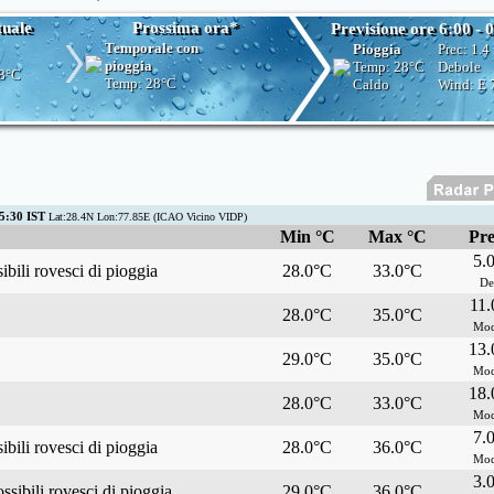
tuale
Prossima ora*
Previsione ore 6:00 - 
Temporale con
Pioggia
Prec:
1.4
pioggia
Temp:
28°C
Debole
8°C
Temp:
28°C
Caldo
Wind: E
5:30 IST
Lat:28.4N Lon:77.85E (ICAO Vicino VIDP)
Min °C
Max °C
Pre
5.
bili rovesci di pioggia
28.0°C
33.0°C
De
11
28.0°C
35.0°C
Mod
13
29.0°C
35.0°C
Mod
18
28.0°C
33.0°C
Mod
7.
bili rovesci di pioggia
28.0°C
36.0°C
Mod
3.
ssibili rovesci di pioggia
29.0°C
36.0°C