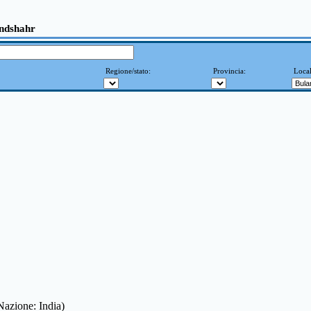
andshahr
Regione/stato:
Provincia:
Local
Nazione: India)