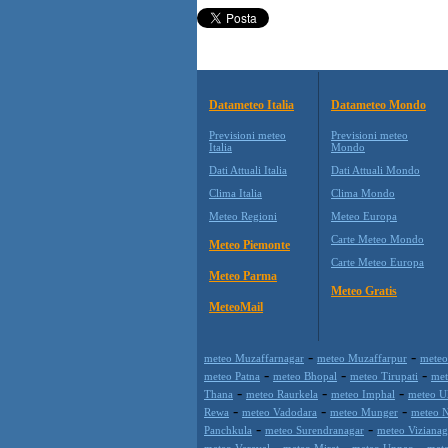
Datameteo Italia
Datameteo Mondo
Previsioni meteo
Previsioni meteo
Italia
Mondo
Dati Attuali Italia
Dati Attuali Mondo
Clima Italia
Clima Mondo
Meteo Regioni
Meteo Europa
Carte Meteo Mondo
Meteo Piemonte
Carte Meteo Europa
Meteo Parma
Meteo Gratis
MeteoMail
-
-
meteo Muzaffarnagar
meteo Muzaffarpur
meteo
-
-
-
meteo Patna
meteo Bhopal
meteo Tirupati
me
-
-
-
Thana
meteo Raurkela
meteo Imphal
meteo U
-
-
-
Rewa
meteo Vadodara
meteo Munger
meteo 
-
-
Panchkula
meteo Surendranagar
meteo Viziana
-
-
-