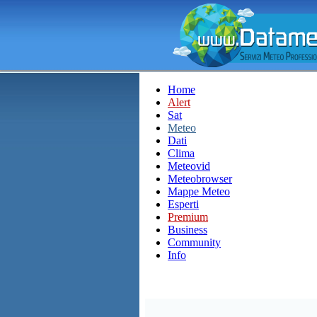
Home
Alert
Sat
Meteo
Dati
Clima
Meteovid
Meteobrowser
Mappe Meteo
Esperti
Premium
Business
Community
Info