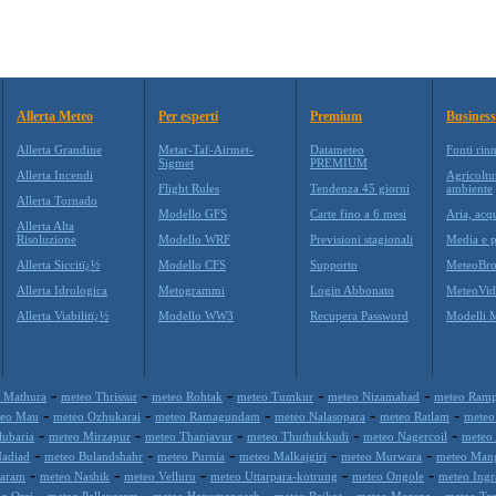
Allerta Meteo
Per esperti
Premium
Business
Allerta Grandine
Metar-Taf-Airmet-
Datameteo
Fonti rin
Sigmet
PREMIUM
Allerta Incendi
Agricoltu
Flight Rules
Tendenza 45 giorni
ambiente
Allerta Tornado
Modello GFS
Carte fino a 6 mesi
Aria, acq
Allerta Alta
Risoluzione
Modello WRF
Previsioni stagionali
Media e p
Allerta Siccitï¿½
Modello CFS
Supporto
MeteoBro
Allerta Idrologica
Metogrammi
Login Abbonato
MeteoVid
Allerta Viabilitï¿½
Modello WW3
Recupera Password
Modelli 
-
-
-
-
-
 Mathura
meteo Thrissur
meteo Rohtak
meteo Tumkur
meteo Nizamabad
meteo Ram
-
-
-
-
-
teo Mau
meteo Ozhukarai
meteo Ramagundam
meteo Nalasopara
meteo Ratlam
meteo
-
-
-
-
-
lubaria
meteo Mirzapur
meteo Thanjavur
meteo Thuthukkudi
meteo Nagercoil
meteo
-
-
-
-
-
Nadiad
meteo Bulandshahr
meteo Purnia
meteo Malkajgiri
meteo Murwara
meteo Man
-
-
-
-
-
garam
meteo Nashik
meteo Velluru
meteo Uttarpara-kotrung
meteo Ongole
meteo Ingr
-
-
-
-
-