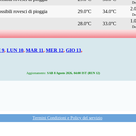
De
2.
ssibili rovesci di pioggia
29.0°C
34.0°C
De
1.
28.0°C
33.0°C
De
 9
,
LUN 10
,
MAR 11
,
MER 12
,
GIO 13
,
Aggiornamento:
SAB 8 Agosto 2026, 04:00 IST (RUN 12)
Termini Condizioni e Policy del servizio