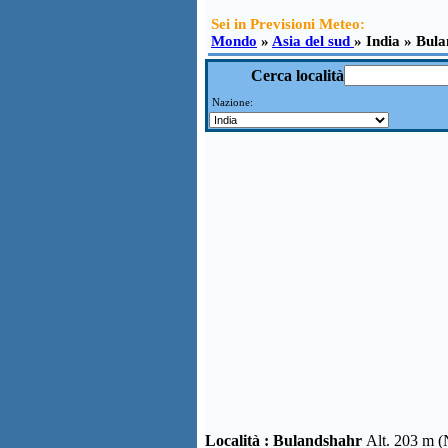
Sei in Previsioni Meteo:
Mondo
»
Asia del sud
» India » Bul
Cerca località
Nazione:
Località :
Bulandshahr
Alt. 203 m (