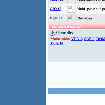
GIO 13
Nubi sparse con po
VEN 14
Nuvoloso
FINO A DOM 23 Agosto 2026
Allerte rilevate
Molto caldo:
VEN 7
,
SAB 8
,
DOM
VEN 14