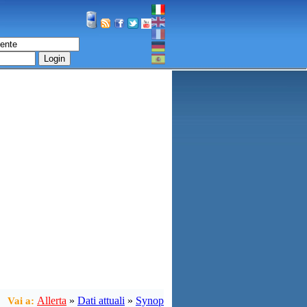
Login
Allerta
»
Dati attuali
»
Synop
Vai a: