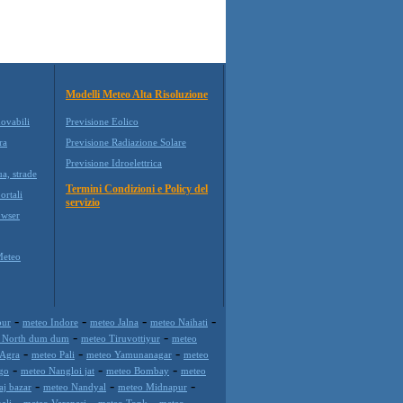
Modelli Meteo Alta Risoluzione
novabili
Previsione Eolico
ra
Previsione Radiazione Solare
Previsione Idroelettrica
ua, strade
Termini Condizioni e Policy del
ortali
servizio
wser
Meteo
-
-
-
-
pur
meteo Indore
meteo Jalna
meteo Naihati
-
-
 North dum dum
meteo Tiruvottiyur
meteo
-
-
-
 Agra
meteo Pali
meteo Yamunanagar
meteo
-
-
-
go
meteo Nangloi jat
meteo Bombay
meteo
-
-
-
aj bazar
meteo Nandyal
meteo Midnapur
-
-
-