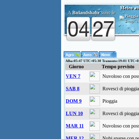
Meteo at
A
Bulandshahr
sono le
Pioggia
Temp:
2
Alba:05:47 UTC+05:30 Tramonto:19:01 UTC+0
Giorno
Tempo previsto
VEN 7
Nuvoloso con possi
SAB 8
Rovesci di pioggia
DOM 9
Pioggia
LUN 10
Rovesci di pioggia
MAR 11
Nuvoloso con possi
MER 12
Nubi sparse con po