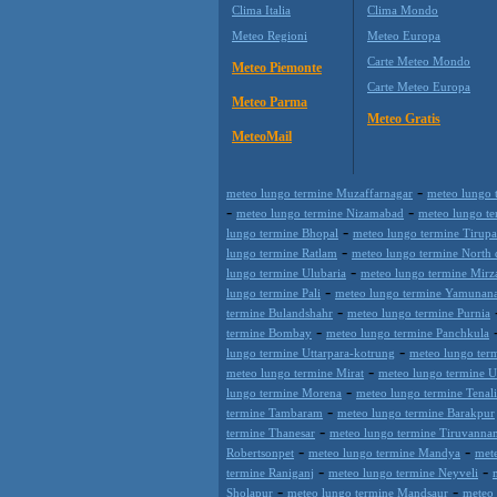
Clima Italia
Clima Mondo
Meteo Regioni
Meteo Europa
Carte Meteo Mondo
Meteo Piemonte
Carte Meteo Europa
Meteo Parma
Meteo Gratis
MeteoMail
-
meteo lungo termine Muzaffarnagar
meteo lungo 
-
-
meteo lungo termine Nizamabad
meteo lungo t
-
lungo termine Bhopal
meteo lungo termine Tirupa
-
lungo termine Ratlam
meteo lungo termine Nort
-
lungo termine Ulubaria
meteo lungo termine Mirz
-
lungo termine Pali
meteo lungo termine Yamunan
-
termine Bulandshahr
meteo lungo termine Purnia
-
termine Bombay
meteo lungo termine Panchkula
-
lungo termine Uttarpara-kotrung
meteo lungo ter
-
meteo lungo termine Mirat
meteo lungo termine 
-
lungo termine Morena
meteo lungo termine Tenali
-
termine Tambaram
meteo lungo termine Barakpur
-
termine Thanesar
meteo lungo termine Tiruvanna
-
-
Robertsonpet
meteo lungo termine Mandya
met
-
-
termine Raniganj
meteo lungo termine Neyveli
-
-
Sholapur
meteo lungo termine Mandsaur
meteo 