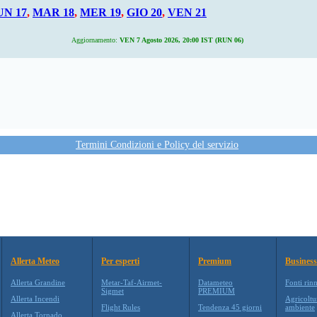
UN 17
,
MAR 18
,
MER 19
,
GIO 20
,
VEN 21
Aggiornamento:
VEN 7 Agosto 2026, 20:00 IST (RUN 06)
Termini Condizioni e Policy del servizio
Allerta Meteo
Per esperti
Premium
Business
Allerta Grandine
Metar-Taf-Airmet-
Datameteo
Fonti rin
Sigmet
PREMIUM
Allerta Incendi
Agricoltu
Flight Rules
Tendenza 45 giorni
ambiente
Allerta Tornado