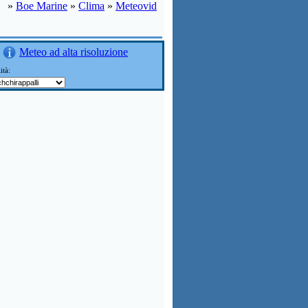
»
Boe Marine
»
Clima
»
Meteovid
Meteo ad alta risoluzione
ità: