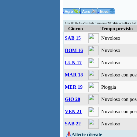
Alba:06:07Asia/Kolkata Tramonto:18:34Asia/Kolkata La
Giorno
Tempo previsto
SAB 15
Nuvoloso
DOM 16
Nuvoloso
LUN 17
Nuvoloso
MAR 18
Nuvoloso con possi
MER 19
Pioggia
GIO 20
Nuvoloso con possi
VEN 21
Nuvoloso con possi
SAB 22
Nuvoloso
Allerte rilevate