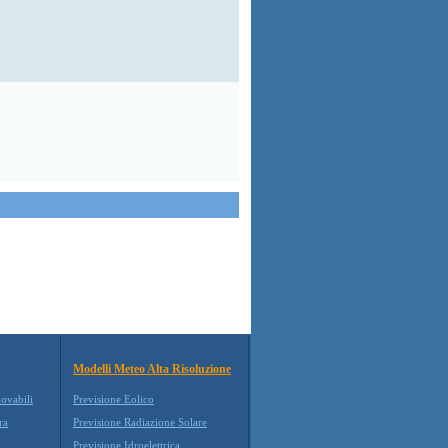
Modelli Meteo Alta Risoluzione
novabili
Previsione Eolico
ra
Previsione Radiazione Solare
Previsione Idroelettrica