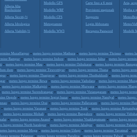
Modello GFS
Carte fino a 6 mesi
Aria, acq
Allerta Alta
Risoluzione
Modello WRF
Previsioni stagionali
Media e p
Allerta Siccitï¿½
Modello CFS
Supporto
MeteoBro
Allerta Idrologica
Metogrammi
Login Abbonato
MeteoVid
Allerta Viabilitï¿½
Modello WW3
Recupera Password
Modelli 
-
-
-
termine Muzaffarpur
meteo lungo termine Mathura
meteo lungo termine Thrissur
meteo l
-
-
-
ermine Rampur
meteo lungo termine Indore
meteo lungo termine Jalna
meteo lungo termin
-
-
-
ti
meteo lungo termine Mau
meteo lungo termine Ozhukarai
meteo lungo termine Ramag
-
-
-
h dum dum
meteo lungo termine Tiruvottiyur
meteo lungo termine Thana
meteo lungo term
-
-
-
apur
meteo lungo termine Thanjavur
meteo lungo termine Thuthukkudi
meteo lungo term
-
-
-
agar
meteo lungo termine Rewa
meteo lungo termine Vadodara
meteo lungo termine Mun
-
-
-
meteo lungo termine Malkajgiri
meteo lungo termine Murwara
meteo lungo termine Mang
-
-
-
meteo lungo termine Surendranagar
meteo lungo termine Vizianagaram
meteo lungo termi
-
-
-
mine Ongole
meteo lungo termine Ingraj bazar
meteo lungo termine Nandyal
meteo lungo
-
-
-
Unnao
meteo lungo termine Orai
meteo lungo termine Pallavaram
meteo lungo termine H
-
-
-
meteo lungo termine Varanasi
meteo lungo termine Tonk
meteo lungo termine Rajnandg
-
-
-
meteo lungo termine Mohali
meteo lungo termine Bangalore
meteo lungo termine Vidisha
-
-
-
malai
meteo lungo termine Anand
meteo lungo termine Visakhapatnam
meteo lungo termi
-
-
eo lungo termine North barakpur
meteo lungo termine Jabalpur
meteo lungo termine Palakk
-
-
-
meteo lungo termine Moga
meteo lungo termine Udupi
meteo lungo termine Yavatmal
met
-
-
-
lungo termine Palanpur
meteo lungo termine Puruliya
meteo lungo termine Palwal
meteo 