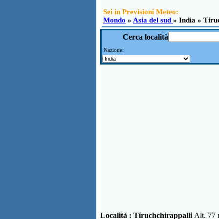
Sei in Previsioni Meteo:
Mondo
»
Asia del sud
» India » Tiru
Cerca località
Nazione:
Località :
Tiruchchirappalli
Alt. 77