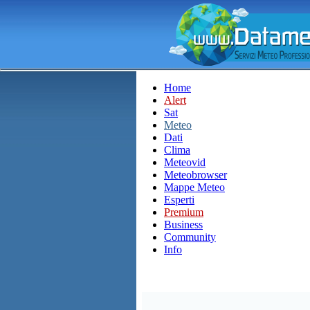
Home
Alert
Sat
Meteo
Dati
Clima
Meteovid
Meteobrowser
Mappe Meteo
Esperti
Premium
Business
Community
Info