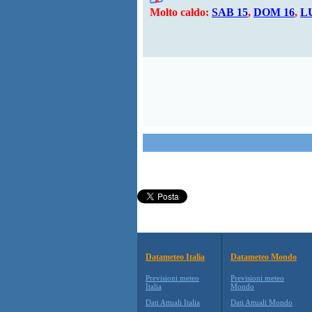
Molto caldo:
SAB 15
,
DOM 16
,
L
Datameteo Italia
Datameteo Mondo
Previsioni meteo
Previsioni meteo
Italia
Mondo
Dati Attuali Italia
Dati Attuali Mondo