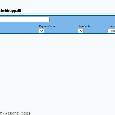
chchirappalli
Regione/stato:
Provincia:
Local
 m (Nazione: India)