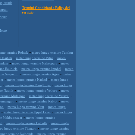
ua, strade
Termini Condizioni e Policy del
ortali
servizio
wser
Meteo
-
ungo termine Rohtak
meteo lungo termine Tumkur
-
-
e Naihati
meteo lungo termine Patna
meteo
-
-
undam
meteo lungo termine Nalasopara
meteo
-
-
ine Raurkela
meteo lungo termine Imphal
meteo
-
-
ine Nagercoil
meteo lungo termine Agra
meteo
-
-
ger
meteo lungo termine Nadiad
meteo lungo
-
-
o
meteo lungo termine Nangloi jat
meteo lungo
-
-
ne Nashik
meteo lungo termine Velluru
meteo
-
-
 termine Midnapur
meteo lungo termine Veraval
-
-
anumangarh
meteo lungo termine Rajkot
meteo
-
-
aon
meteo lungo termine Virar
meteo lungo
-
-
meteo lungo termine Uppal kalan
meteo lungo
-
ne Mahbubnagar
meteo lungo termine
-
-
ad
meteo lungo termine Calcutta
meteo lungo
-
eo lungo termine Titagarh
meteo lungo termine
-
lungo termine Nalgonda
meteo lungo termine