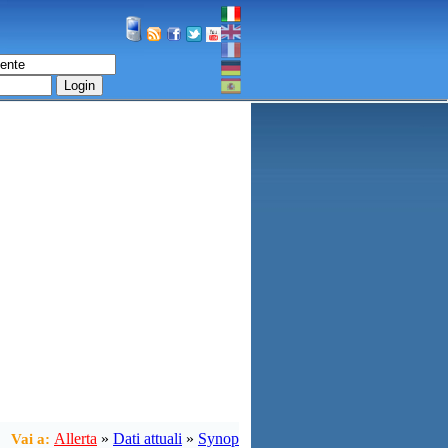
Login
Allerta
»
Dati attuali
»
Synop
Vai a: