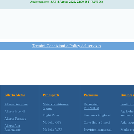
Aggiornamento:
SAB 8 Agosto 2026, 22:00 IST (RUN 06)
Termini Condizioni e Policy del servizio
Allerta Meteo
Per esperti
Premium
Business
Allerta Grandine
Metar-Taf-Airmet-
Datameteo
Fonti rin
Sigmet
PREMIUM
Allerta Incendi
Agricoltu
Flight Rules
Tendenza 45 giorni
ambiente
Allerta Tornado
Modello GFS
Carte fino a 6 mesi
Aria, acq
Allerta Alta
Risoluzione
Modello WRF
Previsioni stagionali
Media e p