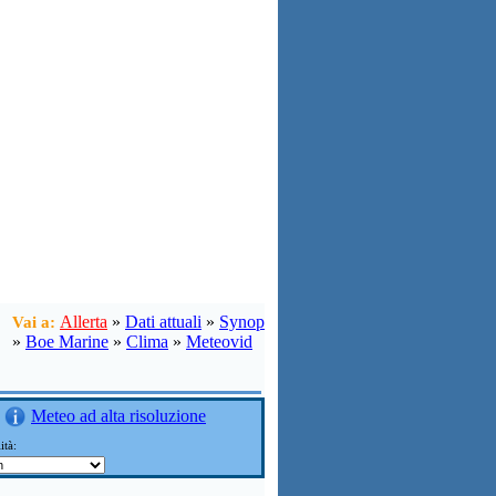
Allerta
»
Dati attuali
»
Synop
Vai a:
»
Boe Marine
»
Clima
»
Meteovid
Meteo ad alta risoluzione
ità: