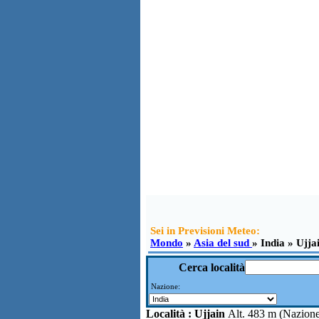
Sei in Previsioni Meteo:
Mondo
»
Asia del sud
» India » Ujja
Cerca località
Nazione:
Località :
Ujjain
Alt. 483 m (Nazion