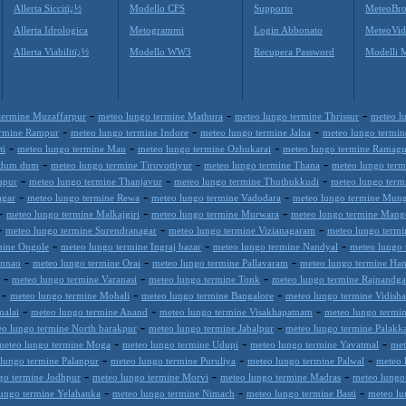
Allerta Siccitï¿½
Modello CFS
Supporto
MeteoBro
Allerta Idrologica
Metogrammi
Login Abbonato
MeteoVid
Allerta Viabilitï¿½
Modello WW3
Recupera Password
Modelli 
-
-
-
termine Muzaffarpur
meteo lungo termine Mathura
meteo lungo termine Thrissur
meteo l
-
-
-
ermine Rampur
meteo lungo termine Indore
meteo lungo termine Jalna
meteo lungo termin
-
-
-
ti
meteo lungo termine Mau
meteo lungo termine Ozhukarai
meteo lungo termine Ramag
-
-
-
h dum dum
meteo lungo termine Tiruvottiyur
meteo lungo termine Thana
meteo lungo term
-
-
-
apur
meteo lungo termine Thanjavur
meteo lungo termine Thuthukkudi
meteo lungo term
-
-
-
agar
meteo lungo termine Rewa
meteo lungo termine Vadodara
meteo lungo termine Mun
-
-
-
meteo lungo termine Malkajgiri
meteo lungo termine Murwara
meteo lungo termine Mang
-
-
-
meteo lungo termine Surendranagar
meteo lungo termine Vizianagaram
meteo lungo termi
-
-
-
mine Ongole
meteo lungo termine Ingraj bazar
meteo lungo termine Nandyal
meteo lungo
-
-
-
Unnao
meteo lungo termine Orai
meteo lungo termine Pallavaram
meteo lungo termine H
-
-
-
meteo lungo termine Varanasi
meteo lungo termine Tonk
meteo lungo termine Rajnandg
-
-
-
meteo lungo termine Mohali
meteo lungo termine Bangalore
meteo lungo termine Vidisha
-
-
-
malai
meteo lungo termine Anand
meteo lungo termine Visakhapatnam
meteo lungo termi
-
-
eo lungo termine North barakpur
meteo lungo termine Jabalpur
meteo lungo termine Palakk
-
-
-
meteo lungo termine Moga
meteo lungo termine Udupi
meteo lungo termine Yavatmal
met
-
-
-
lungo termine Palanpur
meteo lungo termine Puruliya
meteo lungo termine Palwal
meteo 
-
-
-
go termine Jodhpur
meteo lungo termine Morvi
meteo lungo termine Madras
meteo lungo
-
-
-
ungo termine Yelahanka
meteo lungo termine Nimach
meteo lungo termine Basti
meteo lu