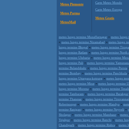
Carte Meteo Mondo
Meteo Piemonte
Carte Meteo Europa
Meteo Parma
Meteo Gratis
MeteoMail
-
meteo lungo termine Muzaffarnagar
meteo lungo 
-
-
meteo lungo termine Nizamabad
meteo lungo t
-
lungo termine Bhopal
meteo lungo termine Tirupa
-
lungo termine Ratlam
meteo lungo termine Nort
-
lungo termine Ulubaria
meteo lungo termine Mirz
-
lungo termine Pali
meteo lungo termine Yamunan
-
termine Bulandshahr
meteo lungo termine Purnia
-
termine Bombay
meteo lungo termine Panchkula
-
lungo termine Uttarpara-kotrung
meteo lungo ter
-
meteo lungo termine Mirat
meteo lungo termine 
-
lungo termine Morena
meteo lungo termine Tenali
-
termine Tambaram
meteo lungo termine Barakpur
-
termine Thanesar
meteo lungo termine Tiruvanna
-
-
Robertsonpet
meteo lungo termine Mandya
met
-
-
termine Raniganj
meteo lungo termine Neyveli
-
-
Sholapur
meteo lungo termine Mandsaur
meteo 
-
-
Vejalpur
meteo lungo termine Ranchi
meteo lun
-
-
Chandigarh
meteo lungo termine Rishra
meteo l