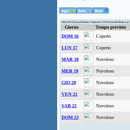
Alba:06:03Asia/Kolkata Tramonto:19:01Asia/Kolkata Lat
Giorno
Tempo previsto
DOM 16
Coperto
LUN 17
Coperto
MAR 18
Nuvoloso
MER 19
Nuvoloso
GIO 20
Nuvoloso
VEN 21
Nuvoloso
SAB 22
Nuvoloso
DOM 23
Nuvoloso