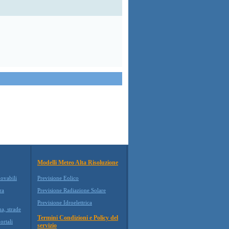
Modelli Meteo Alta Risoluzione
novabili
Previsione Eolico
ra
Previsione Radiazione Solare
Previsione Idroelettrica
ua, strade
Termini Condizioni e Policy del
ortali
servizio