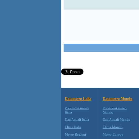
Datameteo Italia
Datameteo Mondo
Previsioni meteo
Previsioni meteo
Italia
Mondo
Dati Attuali Italia
Dati Attuali Mondo
Clima Italia
Clima Mondo
Meteo Regioni
Meteo Europa