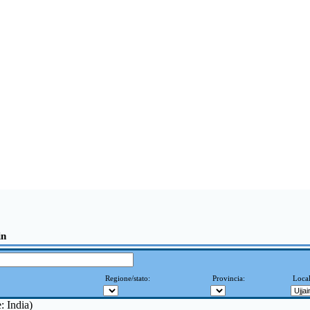
in
Regione/stato:
Provincia:
Local
e: India)