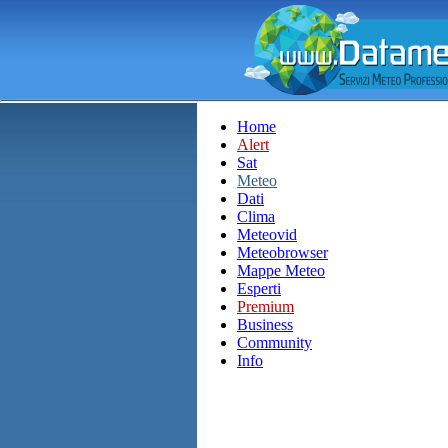
Home
Alert
Sat
Meteo
Dati
Clima
Meteovid
Meteobrowser
Mappe Meteo
Esperti
Premium
Business
Community
Info