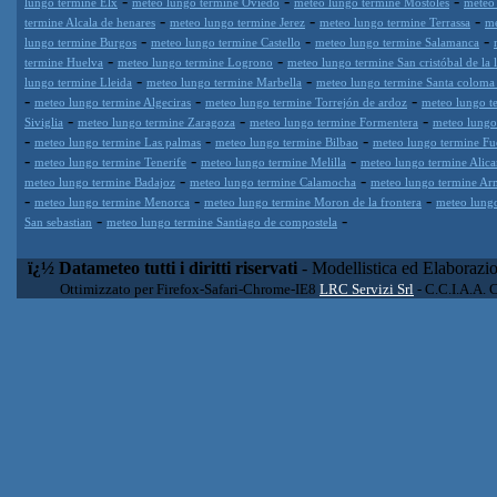
-
-
-
lungo termine Elx
meteo lungo termine Oviedo
meteo lungo termine Móstoles
meteo 
-
-
-
termine Alcala de henares
meteo lungo termine Jerez
meteo lungo termine Terrassa
me
-
-
-
lungo termine Burgos
meteo lungo termine Castello
meteo lungo termine Salamanca
-
-
termine Huelva
meteo lungo termine Logrono
meteo lungo termine San cristóbal de la 
-
-
lungo termine Lleida
meteo lungo termine Marbella
meteo lungo termine Santa coloma
-
-
-
meteo lungo termine Algeciras
meteo lungo termine Torrejón de ardoz
meteo lungo t
-
-
-
Siviglia
meteo lungo termine Zaragoza
meteo lungo termine Formentera
meteo lungo
-
-
-
meteo lungo termine Las palmas
meteo lungo termine Bilbao
meteo lungo termine Fu
-
-
-
meteo lungo termine Tenerife
meteo lungo termine Melilla
meteo lungo termine Alica
-
-
meteo lungo termine Badajoz
meteo lungo termine Calamocha
meteo lungo termine Arm
-
-
-
meteo lungo termine Menorca
meteo lungo termine Moron de la frontera
meteo lungo
-
-
San sebastian
meteo lungo termine Santiago de compostela
ï¿½ Datameteo tutti i diritti riservati
- Modellistica ed Elaborazi
Ottimizzato per Firefox-Safari-Chrome-IE8
LRC Servizi Srl
- C.C.I.A.A. 