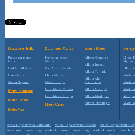
Datameteo Italia
Datameteo Mondo
Allerta Meteo
Per esp
Previsioni meteo
Previsioni meteo
Allerta Grandine
Metar-T
Italia
Mondo
Sigmet
Allerta Incendi
Dati Attuali Italia
Dati Attuali Mondo
Flight R
Allerta Tornado
Clima Italia
Clima Mondo
Modell
Allerta Alta
Meteo Regioni
Meteo Europa
Risoluzione
Modell
Carte Meteo Mondo
Allerta Siccitï¿½
Modello
Meteo Piemonte
Carte Meteo Europa
Allerta Idrologica
Metogr
Meteo Parma
Allerta Viabilitï¿½
Modell
Meteo Gratis
MeteoMail
-
-
meteo lungo termine Valladolid
meteo lungo termine Cordoba
meteo lungo termine Vi
-
-
-
Barcellona
meteo lungo termine La coruna
meteo lungo termine Granada
meteo lungo