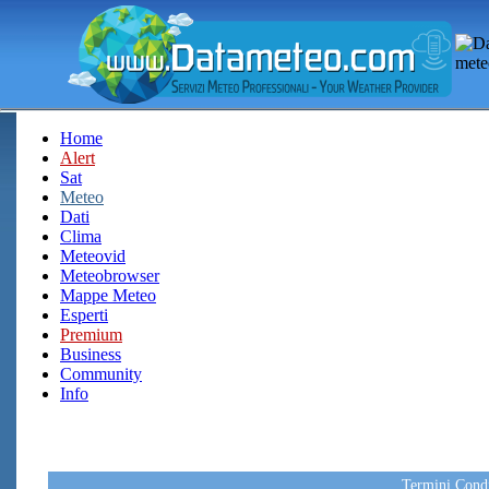
Home
Alert
Sat
Meteo
Dati
Clima
Meteovid
Meteobrowser
Mappe Meteo
Esperti
Premium
Business
Community
Info
Termini Condiz