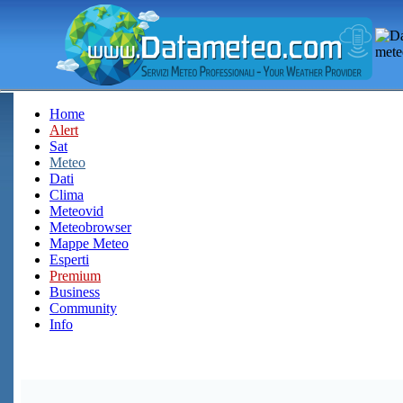
Home
Alert
Sat
Meteo
Dati
Clima
Meteovid
Meteobrowser
Mappe Meteo
Esperti
Premium
Business
Community
Info