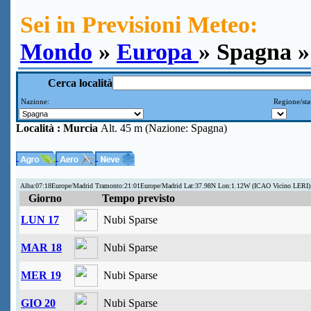
Sei in Previsioni Meteo:
Mondo
»
Europa
» Spagna »
Cerca località
Nazione:
Regione/sta
Località :
Murcia
Alt. 45 m (Nazione: Spagna)
Alba:07:18Europe/Madrid Tramonto:21:01Europe/Madrid Lat:37.98N Lon:1.12W (ICAO Vicino LERI)
Giorno
Tempo previsto
LUN 17
Nubi Sparse
MAR 18
Nubi Sparse
MER 19
Nubi Sparse
GIO 20
Nubi Sparse