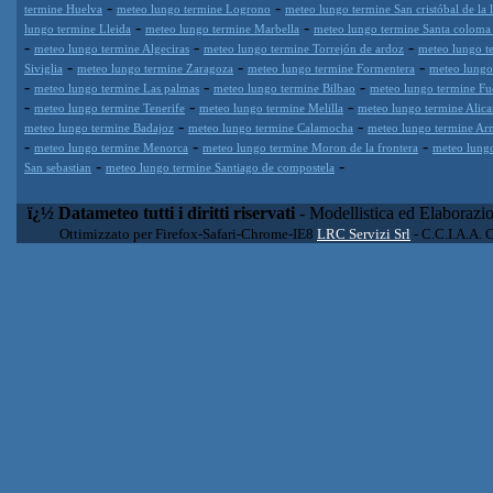
-
-
termine Huelva
meteo lungo termine Logrono
meteo lungo termine San cristóbal de la 
-
-
lungo termine Lleida
meteo lungo termine Marbella
meteo lungo termine Santa coloma
-
-
-
meteo lungo termine Algeciras
meteo lungo termine Torrejón de ardoz
meteo lungo t
-
-
-
Siviglia
meteo lungo termine Zaragoza
meteo lungo termine Formentera
meteo lungo
-
-
-
meteo lungo termine Las palmas
meteo lungo termine Bilbao
meteo lungo termine Fu
-
-
-
meteo lungo termine Tenerife
meteo lungo termine Melilla
meteo lungo termine Alica
-
-
meteo lungo termine Badajoz
meteo lungo termine Calamocha
meteo lungo termine Arm
-
-
-
meteo lungo termine Menorca
meteo lungo termine Moron de la frontera
meteo lungo
-
-
San sebastian
meteo lungo termine Santiago de compostela
ï¿½ Datameteo tutti i diritti riservati
- Modellistica ed Elaborazi
Ottimizzato per Firefox-Safari-Chrome-IE8
LRC Servizi Srl
- C.C.I.A.A. 