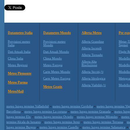
Datameteo Italia
Datameteo Mondo
Allerta Meteo
Per esp
Previsioni meteo
Previsioni meteo
Allerta Grandine
Metar-T
Italia
Mondo
Sigmet
Allerta Incendi
Dati Attuali Italia
Dati Attuali Mondo
Flight R
Allerta Tornado
Clima Italia
Clima Mondo
Modell
Allerta Alta
Meteo Regioni
Meteo Europa
Risoluzione
Modell
Carte Meteo Mondo
Allerta Siccitï¿½
Modello
Meteo Piemonte
Carte Meteo Europa
Allerta Idrologica
Metogr
Meteo Parma
Allerta Viabilitï¿½
Modell
Meteo Gratis
MeteoMail
-
-
meteo lungo termine Valladolid
meteo lungo termine Cordoba
meteo lungo termine Vi
-
-
-
Barcellona
meteo lungo termine La coruna
meteo lungo termine Granada
meteo lungo
-
-
-
lungo termine Elx
meteo lungo termine Oviedo
meteo lungo termine Móstoles
meteo 
-
-
-
termine Alcala de henares
meteo lungo termine Jerez
meteo lungo termine Terrassa
me
-
-
-
lungo termine Burgos
meteo lungo termine Castello
meteo lungo termine Salamanca