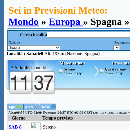
Sei in Previsioni Meteo:
Mondo
»
Europa
» Spagna »
Cerca località
Nazione:
Regione/sta
Località :
Sabadell
Alt. 193 m (Nazione: Spagna)
Meteo attuale
Prossima
A
Sabadell
sono le
Sereno
Quasi sereno
Temp:
31°C
Temp:
32°C
Alba:06:57 UTC+02:00 Tramonto:20:57 UTC+02:00 CEST
Lat:41.55N Lon:2.1E (ICAO V
Giorno
Tempo previsto
SAB 8
Sereno