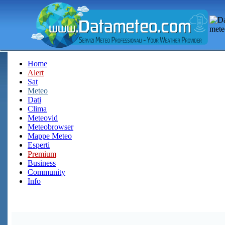
Home
Alert
Sat
Meteo
Dati
Clima
Meteovid
Meteobrowser
Mappe Meteo
Esperti
Premium
Business
Community
Info