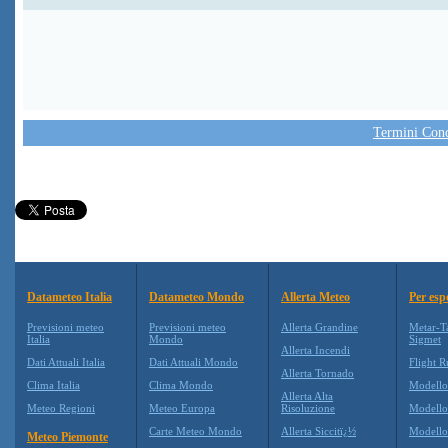
Termini Condi
Datameteo Italia
Datameteo Mondo
Allerta Meteo
Per esp
Previsioni meteo
Previsioni meteo
Allerta Grandine
Metar-T
Italia
Mondo
Sigmet
Allerta Incendi
Dati Attuali Italia
Dati Attuali Mondo
Flight R
Allerta Tornado
Clima Italia
Clima Mondo
Modell
Allerta Alta
Meteo Regioni
Meteo Europa
Risoluzione
Modell
Carte Meteo Mondo
Allerta Siccitï¿½
Modello
Meteo Piemonte