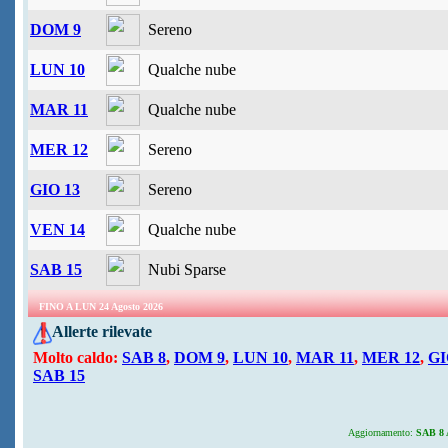
DOM 9
Sereno
LUN 10
Qualche nube
MAR 11
Qualche nube
MER 12
Sereno
GIO 13
Sereno
VEN 14
Qualche nube
SAB 15
Nubi Sparse
FINO A LUN 24 Agosto 2026
Allerte rilevate
Molto caldo:
SAB 8
,
DOM 9
,
LUN 10
,
MAR 11
,
MER 12
,
GI
SAB 15
Aggiornamento:
SAB 8 A