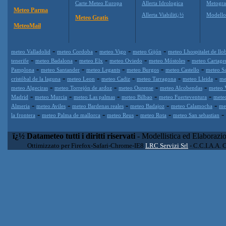
Carte Meteo Europa
Allerta Idrologica
Metogr
Meteo Parma
Allerta Viabilitï¿½
Modell
Meteo Gratis
MeteoMail
-
-
-
-
meteo Valladolid
meteo Cordoba
meteo Vigo
meteo Gijón
meteo Lhospitalet de llo
-
-
-
-
-
tenerife
meteo Badalona
meteo Elx
meteo Oviedo
meteo Móstoles
meteo Cartage
-
-
-
-
-
Pamplona
meteo Santander
meteo Legants
meteo Burgos
meteo Castello
meteo S
-
-
-
-
-
cristóbal de la laguna
meteo Leon
meteo Cadiz
meteo Tarragona
meteo Lleida
me
-
-
-
-
meteo Algeciras
meteo Torrejón de ardoz
meteo Ourense
meteo Alcobendas
meteo 
-
-
-
-
-
Madrid
meteo Murcia
meteo Las palmas
meteo Bilbao
meteo Fuerteventura
mete
-
-
-
-
-
Almeria
meteo Aviles
meteo Bardenas reales
meteo Badajoz
meteo Calamocha
me
-
-
-
-
-
la frontera
meteo Palma de mallorca
meteo Reus
meteo Rota
meteo San sebastian
ï¿½ Datameteo tutti i diritti riservati
- Modellistica ed Elaborazi
Ottimizzato per Firefox-Safari-Chrome-IE8
LRC Servizi Srl
- C.C.I.A.A. 