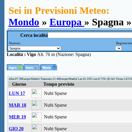
Sei in Previsioni Meteo:
Mondo
»
Europa
» Spagna »
Cerca località
Nazione:
Regione/sta
Località :
Vigo
Alt. 76 m (Nazione: Spagna)
Alba:07:39Europe/Madrid Tramonto:21:40Europe/Madrid Lat:42.23N Lon:8.72W (ICAO Vicino LEVX
Giorno
Tempo previsto
LUN 17
Nubi Sparse
MAR 18
Nubi Sparse
MER 19
Nubi Sparse
GIO 20
Nubi Sparse