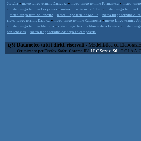
-
-
-
Siviglia
meteo lungo termine Zaragoza
meteo lungo termine Formentera
meteo lungo
-
-
-
meteo lungo termine Las palmas
meteo lungo termine Bilbao
meteo lungo termine Fu
-
-
-
meteo lungo termine Tenerife
meteo lungo termine Melilla
meteo lungo termine Alica
-
-
meteo lungo termine Badajoz
meteo lungo termine Calamocha
meteo lungo termine Arm
-
-
-
meteo lungo termine Menorca
meteo lungo termine Moron de la frontera
meteo lungo
-
-
San sebastian
meteo lungo termine Santiago de compostela
ï¿½ Datameteo tutti i diritti riservati
- Modellistica ed Elaborazi
Ottimizzato per Firefox-Safari-Chrome-IE8
LRC Servizi Srl
- C.C.I.A.A. 