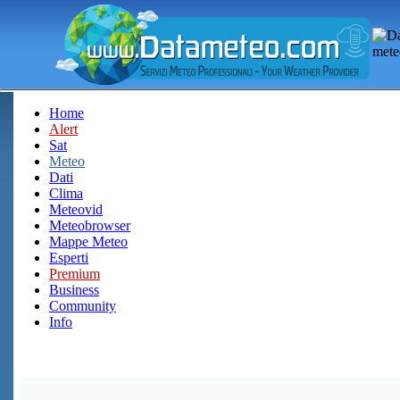
Home
Alert
Sat
Meteo
Dati
Clima
Meteovid
Meteobrowser
Mappe Meteo
Esperti
Premium
Business
Community
Info