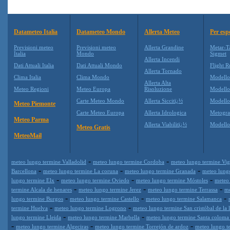
Datameteo Italia
Datameteo Mondo
Allerta Meteo
Per esp
Previsioni meteo
Previsioni meteo
Allerta Grandine
Metar-T
Italia
Mondo
Sigmet
Allerta Incendi
Dati Attuali Italia
Dati Attuali Mondo
Flight R
Allerta Tornado
Clima Italia
Clima Mondo
Modell
Allerta Alta
Meteo Regioni
Meteo Europa
Risoluzione
Modell
Carte Meteo Mondo
Allerta Siccitï¿½
Modello
Meteo Piemonte
Carte Meteo Europa
Allerta Idrologica
Metogr
Meteo Parma
Allerta Viabilitï¿½
Modell
Meteo Gratis
MeteoMail
-
-
meteo lungo termine Valladolid
meteo lungo termine Cordoba
meteo lungo termine Vi
-
-
-
Barcellona
meteo lungo termine La coruna
meteo lungo termine Granada
meteo lungo
-
-
-
lungo termine Elx
meteo lungo termine Oviedo
meteo lungo termine Móstoles
meteo 
-
-
-
termine Alcala de henares
meteo lungo termine Jerez
meteo lungo termine Terrassa
me
-
-
-
lungo termine Burgos
meteo lungo termine Castello
meteo lungo termine Salamanca
-
-
termine Huelva
meteo lungo termine Logrono
meteo lungo termine San cristóbal de la 
-
-
lungo termine Lleida
meteo lungo termine Marbella
meteo lungo termine Santa coloma
-
-
-
meteo lungo termine Algeciras
meteo lungo termine Torrejón de ardoz
meteo lungo t