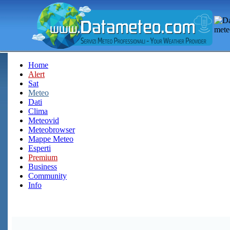
Home
Alert
Sat
Meteo
Dati
Clima
Meteovid
Meteobrowser
Mappe Meteo
Esperti
Premium
Business
Community
Info