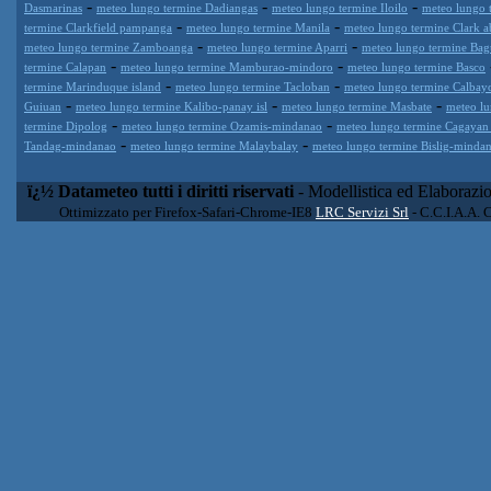
-
-
-
Dasmarinas
meteo lungo termine Dadiangas
meteo lungo termine Iloilo
meteo lungo 
-
-
termine Clarkfield pampanga
meteo lungo termine Manila
meteo lungo termine Clark a
-
-
meteo lungo termine Zamboanga
meteo lungo termine Aparri
meteo lungo termine Bag
-
-
termine Calapan
meteo lungo termine Mamburao-mindoro
meteo lungo termine Basco
-
-
termine Marinduque island
meteo lungo termine Tacloban
meteo lungo termine Calbay
-
-
-
Guiuan
meteo lungo termine Kalibo-panay isl
meteo lungo termine Masbate
meteo lu
-
-
termine Dipolog
meteo lungo termine Ozamis-mindanao
meteo lungo termine Cagayan
-
-
Tandag-mindanao
meteo lungo termine Malaybalay
meteo lungo termine Bislig-minda
ï¿½ Datameteo tutti i diritti riservati
- Modellistica ed Elaborazi
Ottimizzato per Firefox-Safari-Chrome-IE8
LRC Servizi Srl
- C.C.I.A.A. 