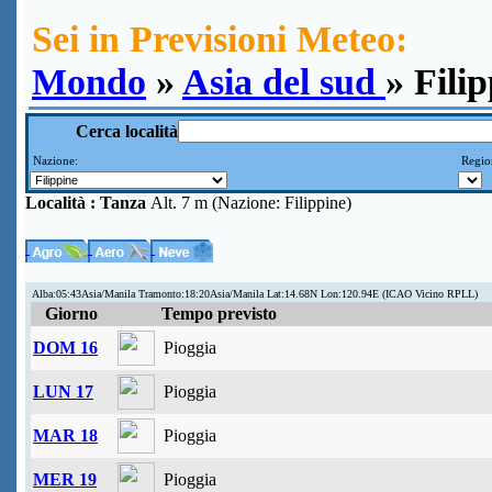
Sei in Previsioni Meteo:
Mondo
»
Asia del sud
» Fili
Cerca località
Nazione:
Region
Località :
Tanza
Alt. 7 m (Nazione: Filippine)
Alba:05:43Asia/Manila Tramonto:18:20Asia/Manila Lat:14.68N Lon:120.94E (ICAO Vicino RPLL)
Giorno
Tempo previsto
DOM 16
Pioggia
LUN 17
Pioggia
MAR 18
Pioggia
MER 19
Pioggia