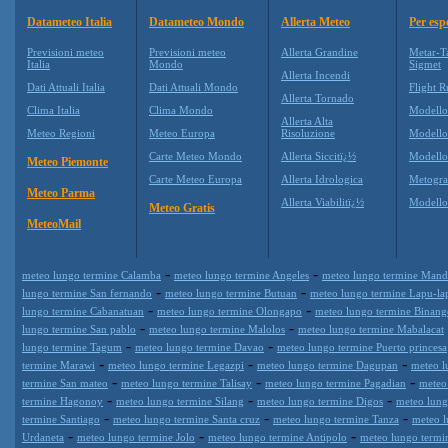
Datameteo Italia
Datameteo Mondo
Allerta Meteo
Per esp
Previsioni meteo
Previsioni meteo
Allerta Grandine
Metar-T
Italia
Mondo
Sigmet
Allerta Incendi
Dati Attuali Italia
Dati Attuali Mondo
Flight R
Allerta Tornado
Clima Italia
Clima Mondo
Modell
Allerta Alta
Meteo Regioni
Meteo Europa
Risoluzione
Modell
Carte Meteo Mondo
Allerta Siccitï¿½
Modello
Meteo Piemonte
Carte Meteo Europa
Allerta Idrologica
Metogr
Meteo Parma
Allerta Viabilitï¿½
Modell
Meteo Gratis
MeteoMail
-
-
meteo lungo termine Calamba
meteo lungo termine Angeles
meteo lungo termine Man
-
-
lungo termine San fernando
meteo lungo termine Butuan
meteo lungo termine Lapu-la
-
-
lungo termine Cabanatuan
meteo lungo termine Olongapo
meteo lungo termine Binan
-
-
lungo termine San pablo
meteo lungo termine Malolos
meteo lungo termine Mabalacat
-
-
lungo termine Tagum
meteo lungo termine Davao
meteo lungo termine Puerto princesa
-
-
-
termine Marawi
meteo lungo termine Legazpi
meteo lungo termine Dagupan
meteo l
-
-
-
termine San mateo
meteo lungo termine Talisay
meteo lungo termine Pagadian
meteo
-
-
-
termine Hagonoy
meteo lungo termine Silang
meteo lungo termine Digos
meteo lung
-
-
-
termine Santiago
meteo lungo termine Santa cruz
meteo lungo termine Tanza
meteo l
-
-
-
Urdaneta
meteo lungo termine Jolo
meteo lungo termine Antipolo
meteo lungo term