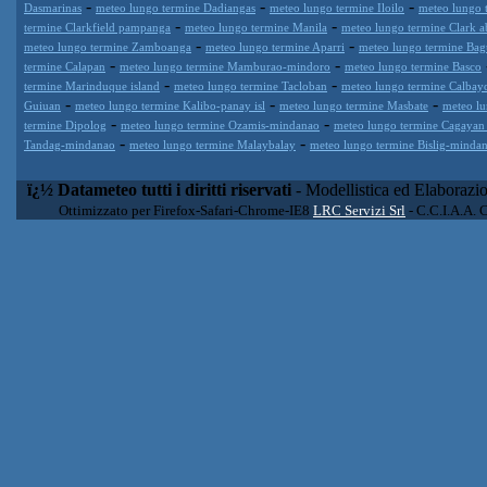
-
-
-
Dasmarinas
meteo lungo termine Dadiangas
meteo lungo termine Iloilo
meteo lungo 
-
-
termine Clarkfield pampanga
meteo lungo termine Manila
meteo lungo termine Clark a
-
-
meteo lungo termine Zamboanga
meteo lungo termine Aparri
meteo lungo termine Bag
-
-
termine Calapan
meteo lungo termine Mamburao-mindoro
meteo lungo termine Basco
-
-
termine Marinduque island
meteo lungo termine Tacloban
meteo lungo termine Calbay
-
-
-
Guiuan
meteo lungo termine Kalibo-panay isl
meteo lungo termine Masbate
meteo lu
-
-
termine Dipolog
meteo lungo termine Ozamis-mindanao
meteo lungo termine Cagayan
-
-
Tandag-mindanao
meteo lungo termine Malaybalay
meteo lungo termine Bislig-minda
ï¿½ Datameteo tutti i diritti riservati
- Modellistica ed Elaborazi
Ottimizzato per Firefox-Safari-Chrome-IE8
LRC Servizi Srl
- C.C.I.A.A. 