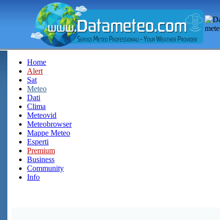
Home
Alert
Sat
Meteo
Dati
Clima
Meteovid
Meteobrowser
Mappe Meteo
Esperti
Premium
Business
Community
Info