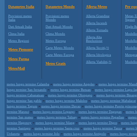
Datameteo Italia
Datameteo Mondo
Allerta Meteo
Per esp
Previsioni meteo
Previsioni meteo
Allerta Grandine
Metar-T
Italia
Mondo
Sigmet
Allerta Incendi
Dati Attuali Italia
Dati Attuali Mondo
Flight R
Allerta Tornado
Clima Italia
Clima Mondo
Modell
Allerta Alta
Meteo Regioni
Meteo Europa
Risoluzione
Modell
Carte Meteo Mondo
Allerta Siccitï¿½
Modello
Meteo Piemonte
Carte Meteo Europa
Allerta Idrologica
Metogr
Meteo Parma
Allerta Viabilitï¿½
Modell
Meteo Gratis
MeteoMail
-
-
meteo lungo termine Calamba
meteo lungo termine Angeles
meteo lungo termine Man
-
-
lungo termine San fernando
meteo lungo termine Butuan
meteo lungo termine Lapu-la
-
-
lungo termine Cabanatuan
meteo lungo termine Olongapo
meteo lungo termine Binan
-
-
lungo termine San pablo
meteo lungo termine Malolos
meteo lungo termine Mabalacat
-
-
lungo termine Tagum
meteo lungo termine Davao
meteo lungo termine Puerto princesa
-
-
-
termine Marawi
meteo lungo termine Legazpi
meteo lungo termine Dagupan
meteo l
-
-
-
termine San mateo
meteo lungo termine Talisay
meteo lungo termine Pagadian
meteo
-
-
-
termine Hagonoy
meteo lungo termine Silang
meteo lungo termine Digos
meteo lung
-
-
-
termine Santiago
meteo lungo termine Santa cruz
meteo lungo termine Tanza
meteo l
-
-
-
Urdaneta
meteo lungo termine Jolo
meteo lungo termine Antipolo
meteo lungo term