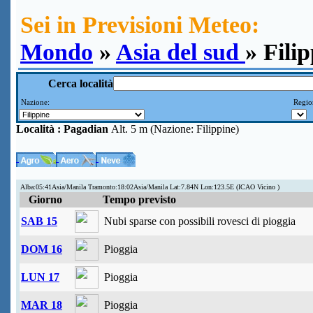
Sei in Previsioni Meteo:
Mondo
»
Asia del sud
» Fili
Cerca località
Nazione:
Region
Località :
Pagadian
Alt. 5 m (Nazione: Filippine)
Alba:05:41Asia/Manila Tramonto:18:02Asia/Manila Lat:7.84N Lon:123.5E (ICAO Vicino )
Giorno
Tempo previsto
SAB 15
Nubi sparse con possibili rovesci di pioggia
DOM 16
Pioggia
LUN 17
Pioggia
MAR 18
Pioggia