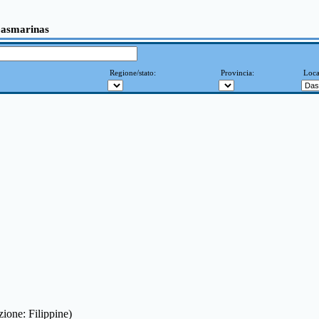
 Dasmarinas
Regione/stato:
Provincia:
Loca
zione: Filippine)