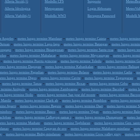
Allerta Siccitï¿½
Modello CFS
Supporto
MeteoBro
Allerta Idrologica
Metogrammi
Login Abbonato
MeteoVid
Allerta Viabilitï¿½
Modello WW3
Recupera Password
Modelli 
-
-
-
e Angeles
meteo lungo termine Mandaue
meteo lungo termine Cainta
meteo lungo termine
-
-
-
 Butuan
meteo lungo termine Lapu-lapu
meteo lungo termine Batangas
meteo lungo termin
-
-
-
longapo
meteo lungo termine Binangonan
meteo lungo termine Santa rosa
meteo lungo te
-
-
-
olos
meteo lungo termine Mabalacat
meteo lungo termine Meycauayan
meteo lungo termi
-
-
-
meteo lungo termine Puerto princesa
meteo lungo termine Toledo
meteo lungo termine 
-
-
eteo lungo termine Dagupan
meteo lungo termine Kabankalan
meteo lungo termine Baliuag
-
-
-
meteo lungo termine Pagadian
meteo lungo termine Bulaon
meteo lungo termine Cadiz
me
-
-
-
eteo lungo termine Digos
meteo lungo termine Cavite
meteo lungo termine Tuguegarao
m
-
-
-
-
meteo lungo termine Tanza
meteo lungo termine Roxas
meteo lungo termine Cebu
meteo
-
-
-
 termine Antipolo
meteo lungo termine Zamboanga
meteo lungo termine Bacolod
meteo l
-
-
eo lungo termine Iloilo
meteo lungo termine San jose del monte
meteo lungo termine Bacoo
-
-
-
 Manila
meteo lungo termine Clark ab
meteo lungo termine Romblon
meteo lungo termine
-
-
-
mine Aparri
meteo lungo termine Baguio
meteo lungo termine Daet
meteo lungo termine S
-
-
-
-mindoro
meteo lungo termine Basco
meteo lungo termine Vigan
meteo lungo termine Bale
-
-
-
acloban
meteo lungo termine Calbayog-samar i
meteo lungo termine Dumaguete
meteo lu
-
-
eteo lungo termine Masbate
meteo lungo termine Tagbilaran
meteo lungo termine Gen. sant
-
-
-
ndanao
meteo lungo termine Cagayan de oro
meteo lungo termine Malabang-mindana
mete
-
-
-
ay
meteo lungo termine Bislig-mindanao
meteo lungo termine Crow valley gnry
meteo lun