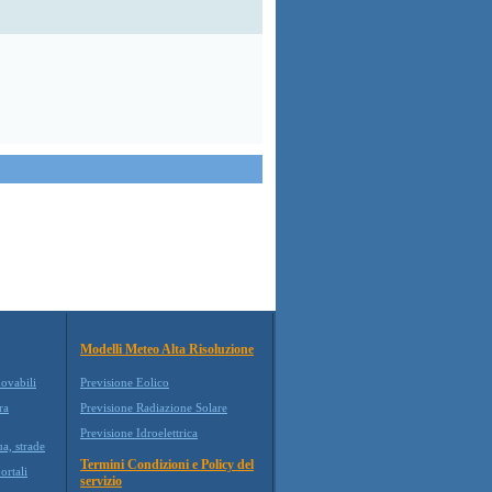
Modelli Meteo Alta Risoluzione
novabili
Previsione Eolico
ra
Previsione Radiazione Solare
Previsione Idroelettrica
ua, strade
Termini Condizioni e Policy del
ortali
servizio