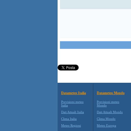
Datameteo Italia
Datameteo Mondo
Previsioni meteo
Previsioni meteo
Italia
Mondo
Dati Attuali Italia
Dati Attuali Mondo
Clima Italia
Clima Mondo
Meteo Regioni
Meteo Europa