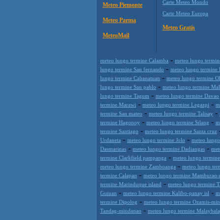
Carte Meteo Mondo
Meteo Piemonte
Carte Meteo Europa
Meteo Parma
Meteo Gratis
MeteoMail
-
meteo lungo termine Calamba
meteo lungo termin
-
lungo termine San fernando
meteo lungo termine
-
lungo termine Cabanatuan
meteo lungo termine O
-
lungo termine San pablo
meteo lungo termine Mal
-
lungo termine Tagum
meteo lungo termine Davao
-
-
termine Marawi
meteo lungo termine Legazpi
m
-
-
termine San mateo
meteo lungo termine Talisay
-
-
termine Hagonoy
meteo lungo termine Silang
m
-
termine Santiago
meteo lungo termine Santa cruz
-
-
Urdaneta
meteo lungo termine Jolo
meteo lungo
-
-
Dasmarinas
meteo lungo termine Dadiangas
met
-
termine Clarkfield pampanga
meteo lungo termine
-
meteo lungo termine Zamboanga
meteo lungo ter
-
termine Calapan
meteo lungo termine Mamburao
-
termine Marinduque island
meteo lungo termine T
-
-
Guiuan
meteo lungo termine Kalibo-panay isl
m
-
termine Dipolog
meteo lungo termine Ozamis-mi
-
Tandag-mindanao
meteo lungo termine Malaybal