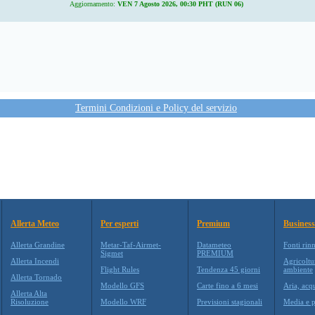
Aggiornamento:
VEN 7 Agosto 2026, 00:30 PHT (RUN 06)
Termini Condizioni e Policy del servizio
Allerta Meteo
Per esperti
Premium
Business
Allerta Grandine
Metar-Taf-Airmet-
Datameteo
Fonti rin
Sigmet
PREMIUM
Allerta Incendi
Agricoltu
Flight Rules
Tendenza 45 giorni
ambiente
Allerta Tornado
Modello GFS
Carte fino a 6 mesi
Aria, acq
Allerta Alta
Risoluzione
Modello WRF
Previsioni stagionali
Media e p