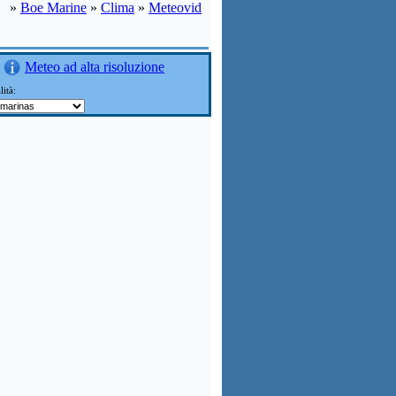
»
Boe Marine
»
Clima
»
Meteovid
Meteo ad alta risoluzione
lità: