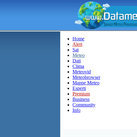
Home
Alert
Sat
Meteo
Dati
Clima
Meteovid
Meteobrowser
Mappe Meteo
Esperti
Premium
Business
Community
Info