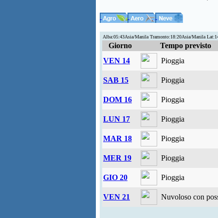
Alba:05:43Asia/Manila Tramonto:18:20Asia/Manila Lat:
Giorno
Tempo previsto
VEN 14
Pioggia
SAB 15
Pioggia
DOM 16
Pioggia
LUN 17
Pioggia
MAR 18
Pioggia
MER 19
Pioggia
GIO 20
Pioggia
VEN 21
Nuvoloso con possi