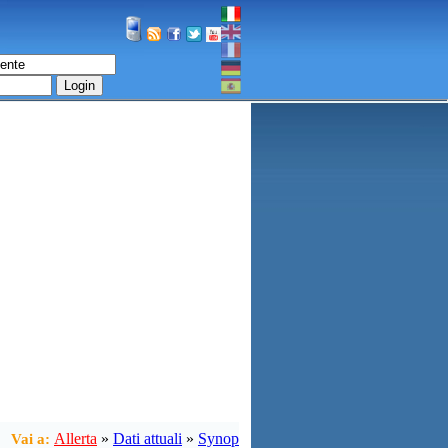
Login
Allerta
»
Dati attuali
»
Synop
Vai a: