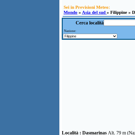
Sei in Previsioni Meteo:
Mondo
»
Asia del sud
» Filippine »
Cerca località
Nazione:
Località :
Dasmarinas
Alt. 79 m (Na