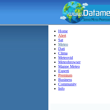
Home
Alert
Sat
Meteo
Dati
Clima
Meteovid
Meteobrowser
Mappe Meteo
Esperti
Premium
Business
Community
Info