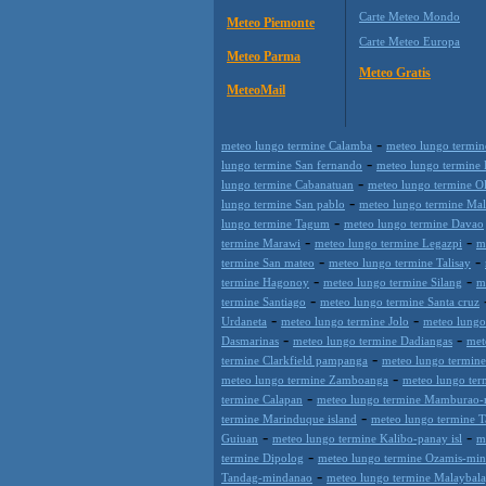
Carte Meteo Mondo
Meteo Piemonte
Carte Meteo Europa
Meteo Parma
Meteo Gratis
MeteoMail
-
meteo lungo termine Calamba
meteo lungo termin
-
lungo termine San fernando
meteo lungo termine
-
lungo termine Cabanatuan
meteo lungo termine O
-
lungo termine San pablo
meteo lungo termine Mal
-
lungo termine Tagum
meteo lungo termine Davao
-
-
termine Marawi
meteo lungo termine Legazpi
m
-
-
termine San mateo
meteo lungo termine Talisay
-
-
termine Hagonoy
meteo lungo termine Silang
m
-
termine Santiago
meteo lungo termine Santa cruz
-
-
Urdaneta
meteo lungo termine Jolo
meteo lungo
-
-
Dasmarinas
meteo lungo termine Dadiangas
met
-
termine Clarkfield pampanga
meteo lungo termine
-
meteo lungo termine Zamboanga
meteo lungo ter
-
termine Calapan
meteo lungo termine Mamburao
-
termine Marinduque island
meteo lungo termine T
-
-
Guiuan
meteo lungo termine Kalibo-panay isl
m
-
termine Dipolog
meteo lungo termine Ozamis-mi
-
Tandag-mindanao
meteo lungo termine Malaybal