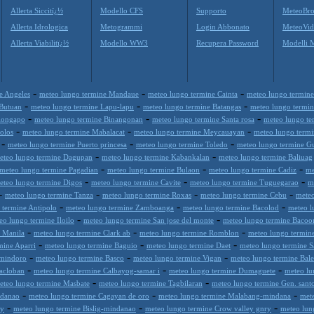
Allerta Siccitï¿½
Modello CFS
Supporto
MeteoBro
Allerta Idrologica
Metogrammi
Login Abbonato
MeteoVid
Allerta Viabilitï¿½
Modello WW3
Recupera Password
Modelli 
-
-
-
e Angeles
meteo lungo termine Mandaue
meteo lungo termine Cainta
meteo lungo termine
-
-
-
 Butuan
meteo lungo termine Lapu-lapu
meteo lungo termine Batangas
meteo lungo termin
-
-
-
longapo
meteo lungo termine Binangonan
meteo lungo termine Santa rosa
meteo lungo te
-
-
-
olos
meteo lungo termine Mabalacat
meteo lungo termine Meycauayan
meteo lungo termi
-
-
-
meteo lungo termine Puerto princesa
meteo lungo termine Toledo
meteo lungo termine 
-
-
eteo lungo termine Dagupan
meteo lungo termine Kabankalan
meteo lungo termine Baliuag
-
-
-
meteo lungo termine Pagadian
meteo lungo termine Bulaon
meteo lungo termine Cadiz
me
-
-
-
eteo lungo termine Digos
meteo lungo termine Cavite
meteo lungo termine Tuguegarao
m
-
-
-
-
meteo lungo termine Tanza
meteo lungo termine Roxas
meteo lungo termine Cebu
meteo
-
-
-
 termine Antipolo
meteo lungo termine Zamboanga
meteo lungo termine Bacolod
meteo l
-
-
eo lungo termine Iloilo
meteo lungo termine San jose del monte
meteo lungo termine Bacoo
-
-
-
 Manila
meteo lungo termine Clark ab
meteo lungo termine Romblon
meteo lungo termine
-
-
-
mine Aparri
meteo lungo termine Baguio
meteo lungo termine Daet
meteo lungo termine S
-
-
-
-mindoro
meteo lungo termine Basco
meteo lungo termine Vigan
meteo lungo termine Bale
-
-
-
acloban
meteo lungo termine Calbayog-samar i
meteo lungo termine Dumaguete
meteo lu
-
-
eteo lungo termine Masbate
meteo lungo termine Tagbilaran
meteo lungo termine Gen. sant
-
-
-
ndanao
meteo lungo termine Cagayan de oro
meteo lungo termine Malabang-mindana
mete
-
-
-
ay
meteo lungo termine Bislig-mindanao
meteo lungo termine Crow valley gnry
meteo lun