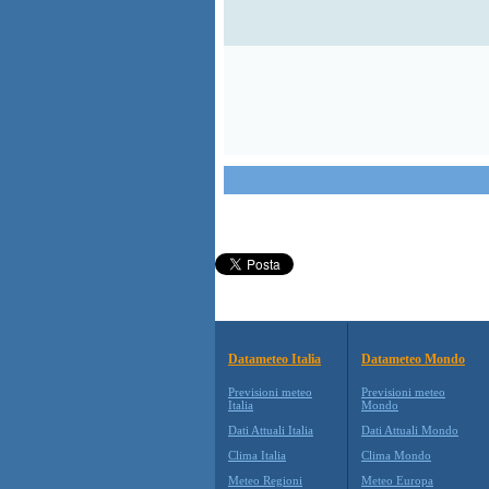
Datameteo Italia
Datameteo Mondo
Previsioni meteo
Previsioni meteo
Italia
Mondo
Dati Attuali Italia
Dati Attuali Mondo
Clima Italia
Clima Mondo
Meteo Regioni
Meteo Europa