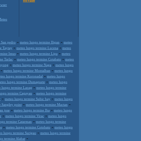
servizio
wser
Meteo
-
-
 San pedro
meteo lungo termine Iligan
meteo
-
-
e Taytay
meteo lungo termine Lucena
meteo
-
-
rmine Imus
meteo lungo termine Lipa
meteo
-
-
ne Tarlac
meteo lungo termine Cotabato
meteo
-
-
Guyong
meteo lungo termine Naga
meteo lungo
-
-
meteo lungo termine Montalban
meteo lungo
-
teo lungo termine Koronadal
meteo lungo
-
eteo lungo termine Dumaguete
meteo lungo
-
 lungo termine Laoag
meteo lungo termine
-
ungo termine Cagayan
meteo lungo termine
-
-
r
meteo lungo termine Subic bay
meteo lungo
-
-
 Sangley point
meteo lungo termine Mactan
-
-
an jose
meteo lungo termine Iba
meteo lungo
-
-
r
meteo lungo termine Virac
meteo lungo
-
ngo termine Catarman
meteo lungo termine
-
-
os
meteo lungo termine Cotobato
meteo lungo
-
o lungo termine Surigao
meteo lungo termine
-
go termine Alabat