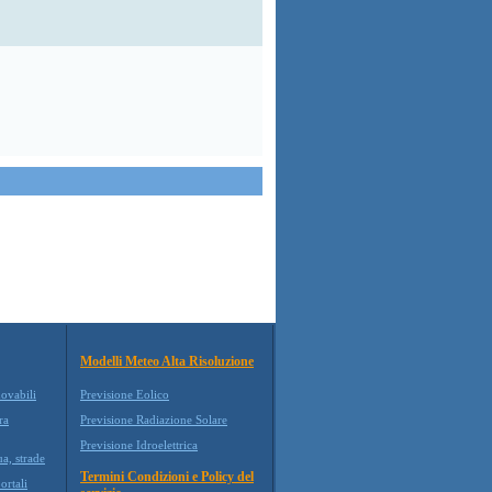
Modelli Meteo Alta Risoluzione
novabili
Previsione Eolico
ra
Previsione Radiazione Solare
Previsione Idroelettrica
ua, strade
Termini Condizioni e Policy del
ortali