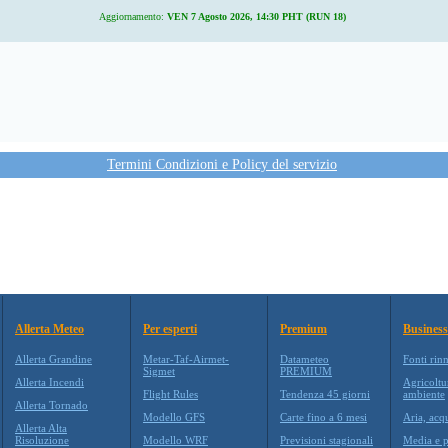
Aggiornamento:
VEN 7 Agosto 2026, 14:30 PHT (RUN 18)
Termini Condizioni e Policy del servizio
Allerta Meteo
Per esperti
Premium
Business
Allerta Grandine
Metar-Taf-Airmet-
Datameteo
Fonti rin
Sigmet
PREMIUM
Allerta Incendi
Agricoltu
Flight Rules
Tendenza 45 giorni
ambiente
Allerta Tornado
Modello GFS
Carte fino a 6 mesi
Aria, acq
Allerta Alta
Risoluzione
Modello WRF
Previsioni stagionali
Media e p