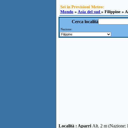
Sei in Previsioni Meteo:
Mondo
»
Asia del sud
» Filippine » 
Cerca località
Nazione:
Località :
Aparri
Alt. 2 m (Nazione: