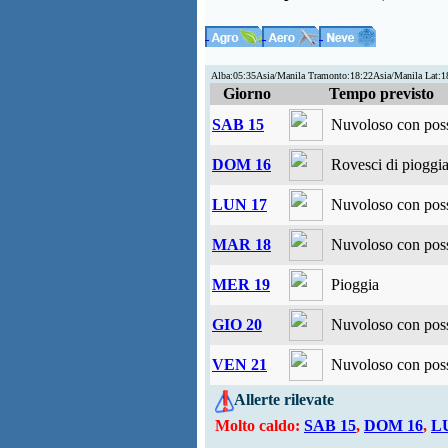
Alba:05:35Asia/Manila Tramonto:18:22Asia/Manila Lat:
Giorno
Tempo previsto
SAB 15
Nuvoloso con possi
DOM 16
Rovesci di pioggi
LUN 17
Nuvoloso con possi
MAR 18
Nuvoloso con possi
MER 19
Pioggia
GIO 20
Nuvoloso con possi
VEN 21
Nuvoloso con possi
Allerte rilevate
Molto caldo:
SAB 15
,
DOM 16
,
L