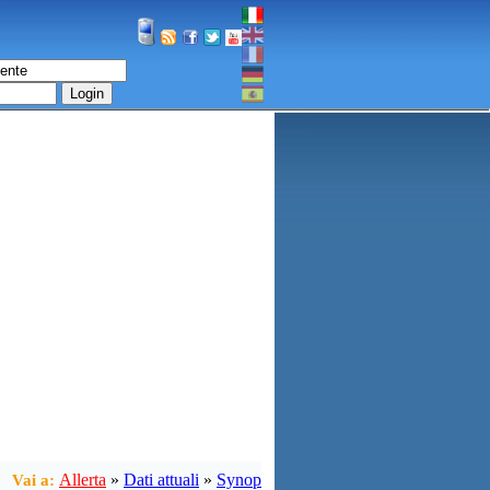
Login
Allerta
»
Dati attuali
»
Synop
Vai a: