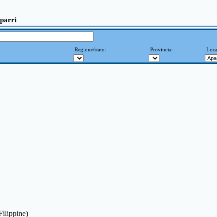
Aparri
Regione/stato:
Provincia:
Loca
 Filippine)