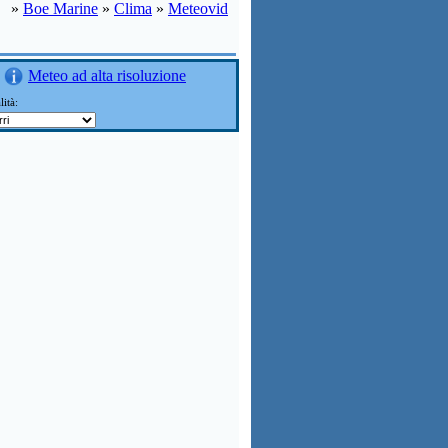
»
Boe Marine
»
Clima
»
Meteovid
Meteo ad alta risoluzione
lità: