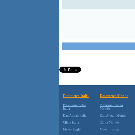
Datameteo Italia
Datameteo Mondo
Previsioni meteo
Previsioni meteo
Italia
Mondo
Dati Attuali Italia
Dati Attuali Mondo
Clima Italia
Clima Mondo
Meteo Regioni
Meteo Europa