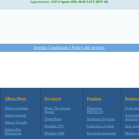
Aggiornamento:
GIO 6 Agosto 2026, 06:30 SAST (RUN 18)
Termini Condizioni e Policy del servizio
Allerta Meteo
Per esperti
Premium
Business
Allerta Grandine
Metar-Taf-Airmet-
Datameteo
Fonti rin
Sigmet
PREMIUM
Allerta Incendi
Agricoltu
Flight Rules
Tendenza 45 giorni
ambiente
Allerta Tornado
Modello GFS
Carte fino a 6 mesi
Aria, acq
Allerta Alta
Risoluzione
Modello WRF
Previsioni stagionali
Media e p