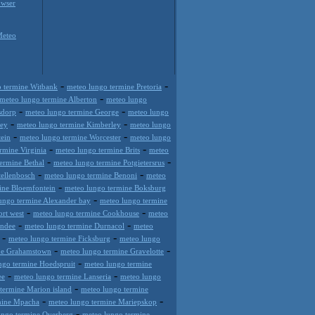
wser
Meteo
-
-
o termine Witbank
meteo lungo termine Pretoria
-
meteo lungo termine Alberton
meteo lungo
-
-
sdorp
meteo lungo termine George
meteo lungo
-
-
ney
meteo lungo termine Kimberley
meteo lungo
-
-
ein
meteo lungo termine Worcester
meteo lungo
-
-
rmine Virginia
meteo lungo termine Brits
meteo
-
-
ermine Bethal
meteo lungo termine Potgietersrus
-
-
tellenbosch
meteo lungo termine Benoni
meteo
-
ine Bloemfontein
meteo lungo termine Boksburg
-
ungo termine Alexander bay
meteo lungo termine
-
-
rt west
meteo lungo termine Cookhouse
meteo
-
-
undee
meteo lungo termine Durnacol
meteo
-
-
meteo lungo termine Ficksburg
meteo lungo
-
-
ne Grahamstown
meteo lungo termine Gravelotte
-
ngo termine Hoedspruit
meteo lungo termine
-
-
ee
meteo lungo termine Lanseria
meteo lungo
-
termine Marion island
meteo lungo termine
-
-
mine Mpacha
meteo lungo termine Mariepskop
-
ungo termine Overberg
meteo lungo termine