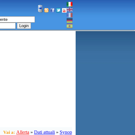
Login
Allerta
»
Dati attuali
»
Synop
Vai a: