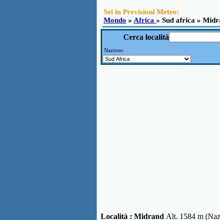
Sei in Previsioni Meteo:
Mondo
»
Africa
» Sud africa » Mid
Cerca località
Nazione:
Località :
Midrand
Alt. 1584 m (Na