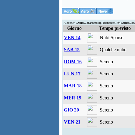
Alba:06:45Africa/Johannesburg Tramonto:17:41Africa/Joh
Giorno
Tempo previsto
VEN 14
Nubi Sparse
SAB 15
Qualche nube
DOM 16
Sereno
LUN 17
Sereno
MAR 18
Sereno
MER 19
Sereno
GIO 20
Sereno
VEN 21
Sereno