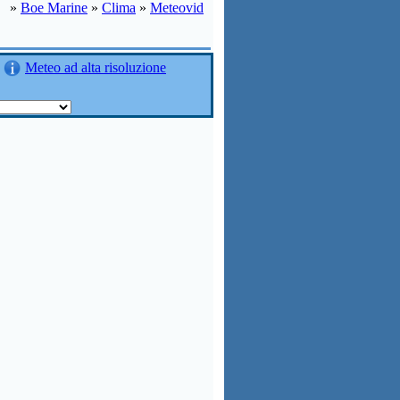
»
Boe Marine
»
Clima
»
Meteovid
Meteo ad alta risoluzione