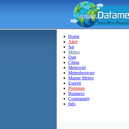
Home
Alert
Sat
Meteo
Dati
Clima
Meteovid
Meteobrowser
Mappe Meteo
Esperti
Premium
Business
Community
Info