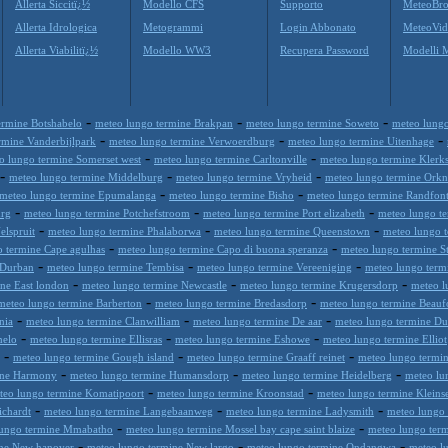
Allerta Siccitï¿½
Modello CFS
Supporto
MeteoBro
Allerta Idrologica
Metogrammi
Login Abbonato
MeteoVid
Allerta Viabilitï¿½
Modello WW3
Recupera Password
Modelli 
-
-
-
ermine Botshabelo
meteo lungo termine Brakpan
meteo lungo termine Soweto
meteo lung
-
-
-
rmine Vanderbijlpark
meteo lungo termine Verwoerdburg
meteo lungo termine Uitenhage
-
-
o lungo termine Somerset west
meteo lungo termine Carltonville
meteo lungo termine Klerk
-
-
-
meteo lungo termine Middelburg
meteo lungo termine Vryheid
meteo lungo termine Ork
-
-
meteo lungo termine Epumalanga
meteo lungo termine Bisho
meteo lungo termine Randfont
-
-
-
urg
meteo lungo termine Potchefstroom
meteo lungo termine Port elizabeth
meteo lungo te
-
-
-
elspruit
meteo lungo termine Phalaborwa
meteo lungo termine Queenstown
meteo lungo t
-
-
 termine Cape agulhas
meteo lungo termine Capo di buona speranza
meteo lungo termine S
-
-
-
 Durban
meteo lungo termine Tembisa
meteo lungo termine Vereeniging
meteo lungo term
-
-
-
ne East london
meteo lungo termine Newcastle
meteo lungo termine Krugersdorp
meteo l
-
-
meteo lungo termine Barberton
meteo lungo termine Bredasdorp
meteo lungo termine Beaufo
-
-
-
nia
meteo lungo termine Clanwilliam
meteo lungo termine De aar
meteo lungo termine D
-
-
-
melo
meteo lungo termine Ellisras
meteo lungo termine Eshowe
meteo lungo termine Elliot
-
-
-
meteo lungo termine Gough island
meteo lungo termine Graaff reinet
meteo lungo termi
-
-
-
ine Harmony
meteo lungo termine Humansdorp
meteo lungo termine Heidelberg
meteo lu
-
-
teo lungo termine Komatipoort
meteo lungo termine Kroonstad
meteo lungo termine Kleins
-
-
-
ichardt
meteo lungo termine Langebaanweg
meteo lungo termine Ladysmith
meteo lungo 
-
-
lungo termine Mmabatho
meteo lungo termine Mossel bay cape saint blaize
meteo lungo ter
-
-
-
ine New hanover
meteo lungo termine New largo
meteo lungo termine Ondangwa
meteo l