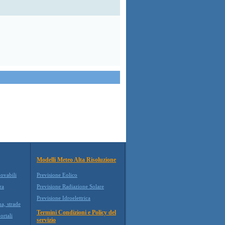
Modelli Meteo Alta Risoluzione
novabili
Previsione Eolico
ra
Previsione Radiazione Solare
Previsione Idroelettrica
ua, strade
Termini Condizioni e Policy del
ortali
servizio