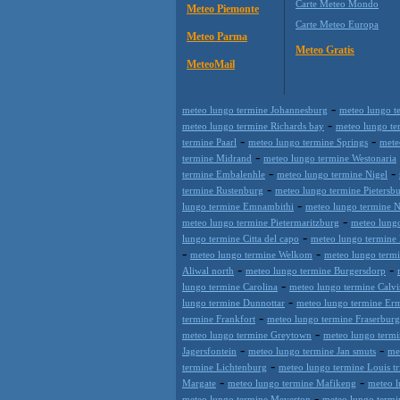
Carte Meteo Mondo
Meteo Piemonte
Carte Meteo Europa
Meteo Parma
Meteo Gratis
MeteoMail
-
meteo lungo termine Johannesburg
meteo lungo t
-
meteo lungo termine Richards bay
meteo lungo te
-
-
termine Paarl
meteo lungo termine Springs
mete
-
termine Midrand
meteo lungo termine Westonaria
-
-
termine Embalenhle
meteo lungo termine Nigel
-
termine Rustenburg
meteo lungo termine Pietersb
-
lungo termine Emnambithi
meteo lungo termine N
-
meteo lungo termine Pietermaritzburg
meteo lungo
-
lungo termine Citta del capo
meteo lungo termine
-
-
meteo lungo termine Welkom
meteo lungo termi
-
-
Aliwal north
meteo lungo termine Burgersdorp
-
lungo termine Carolina
meteo lungo termine Calvi
-
lungo termine Dunnottar
meteo lungo termine Er
-
termine Frankfort
meteo lungo termine Fraserburg
-
meteo lungo termine Greytown
meteo lungo term
-
-
Jagersfontein
meteo lungo termine Jan smuts
me
-
termine Lichtenburg
meteo lungo termine Louis tr
-
-
Margate
meteo lungo termine Mafikeng
meteo 
-
meteo lungo termine Meyerton
meteo lungo term