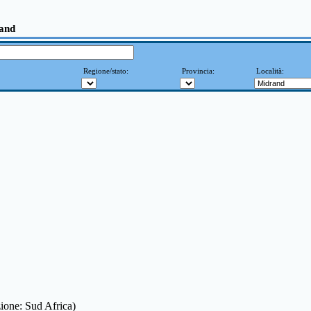
rand
Regione/stato:
Provincia:
Località:
zione: Sud Africa)