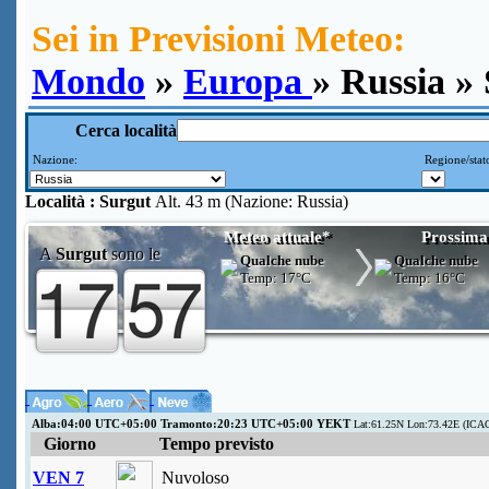
Sei in Previsioni Meteo:
Mondo
»
Europa
» Russia »
Cerca località
Nazione:
Regione/stat
Località :
Surgut
Alt. 43 m (Nazione: Russia)
Meteo attuale*
Prossima
A
Surgut
sono le
Qualche nube
Qualche nube
Temp:
17°C
Temp:
16°C
Alba:04:00 UTC+05:00 Tramonto:20:23 UTC+05:00 YEKT
Lat:61.25N Lon:73.42E (ICA
Giorno
Tempo previsto
VEN 7
Nuvoloso