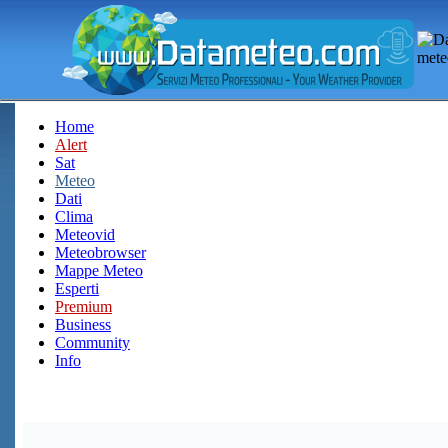
Home
Alert
Sat
Meteo
Dati
Clima
Meteovid
Meteobrowser
Mappe Meteo
Esperti
Premium
Business
Community
Info