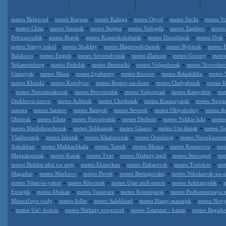
-
-
-
-
-
meteo Belgorod
meteo Kurgan
meteo Kaluga
meteo Oryol
meteo Sochi
meteo Vo
-
-
-
-
-
-
meteo Chita
meteo Saransk
meteo Surgut
meteo Vologda
meteo Tambov
meteo
-
-
-
-
Petrozavodsk
meteo Bratsk
meteo Krasnokokshaisk
meteo Dzerzhinsk
meteo Orsk
-
-
-
-
meteo Staryy oskol
meteo Shakhty
meteo Blagoveshchensk
meteo Rybinsk
meteo 
-
-
-
-
-
Balakovo
meteo Engels
meteo Severodvinsk
meteo Zlatoust
meteo Grozny
meteo
-
-
-
-
Yekaterinburg
meteo Podolsk
meteo Berezniki
meteo Volgodonsk
meteo Novocher
-
-
-
-
-
Ussuriysk
meteo Miass
meteo Lyubertsy
meteo Kovrov
meteo Balashikha
meteo 
-
-
-
-
meteo Khimki
meteo Korolyov
meteo Rostov-na-donu
meteo Chelyabinsk
meteo K
-
-
-
-
-
meteo Novomoskovsk
meteo Pervouralsk
meteo Volgograd
meteo Kamyshin
met
-
-
-
-
Orekhovo-zuevo
meteo Achinsk
meteo Cherkessk
meteo Krasnoyarsk
meteo Nogin
-
-
-
-
-
samara
meteo Saratov
meteo Bataysk
meteo Seversk
meteo Oktyabrskiy
meteo A
-
-
-
-
-
Obninsk
meteo Elista
meteo Novotroitsk
meteo Derbent
meteo Velikie luki
meteo
-
-
-
-
meteo Mezhdurechensk
meteo Solikamsk
meteo Glazov
meteo Ust-ilimsk
meteo Tol
-
-
-
-
Vladivostok
meteo Irkutsk
meteo Khabarovsk
meteo Orenburg
meteo Novokuznet
-
-
-
-
-
Astrakhan
meteo Makhachkala
meteo Tomsk
meteo Mosca
meteo Kemerovo
met
-
-
-
-
-
Magnitogorsk
meteo Kursk
meteo Tver
meteo Nizhniy tagil
meteo Stavropol
met
-
-
-
-
meteo Bukhta tiksi ice strip
meteo Ekimchan
meteo Habarovsk
meteo Troickoe
met
-
-
-
-
Magadan
meteo Markovo
meteo Pevek
meteo Beringovskij
meteo Nikolaevsk-na-
-
-
-
-
meteo Vitim-in-yakut
meteo Khorinsk
meteo Ujae atoll-marsh
meteo Arkhangelsk
-
-
-
-
Enisejsk
meteo Abakan
meteo Vanavara
meteo Krasnojarsk
meteo Podkamennaya t
-
-
-
-
Mineral'nye vody
meteo Adler
meteo Salekhard
meteo Hanty-mansijsk
meteo Novy
-
-
-
-
meteo Ust'- kulom
meteo Nizhniy novgorod
meteo Tatarstan - kazan
meteo Begish