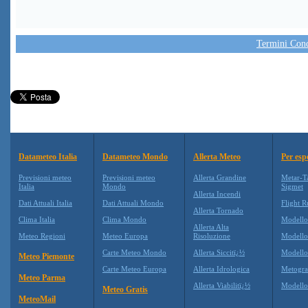
Termini Condi
Datameteo Italia
Datameteo Mondo
Allerta Meteo
Per esp
Previsioni meteo
Previsioni meteo
Allerta Grandine
Metar-T
Italia
Mondo
Sigmet
Allerta Incendi
Dati Attuali Italia
Dati Attuali Mondo
Flight R
Allerta Tornado
Clima Italia
Clima Mondo
Modell
Allerta Alta
Meteo Regioni
Meteo Europa
Risoluzione
Modell
Carte Meteo Mondo
Allerta Siccitï¿½
Modello
Meteo Piemonte
Carte Meteo Europa
Allerta Idrologica
Metogr
Meteo Parma
Allerta Viabilitï¿½
Modell
Meteo Gratis
MeteoMail