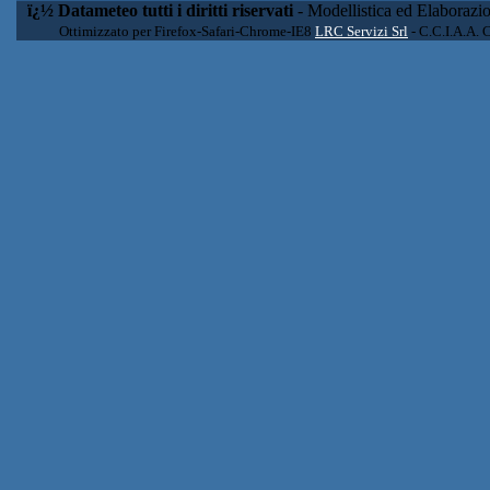
ï¿½ Datameteo tutti i diritti riservati
- Modellistica ed Elaborazi
Ottimizzato per Firefox-Safari-Chrome-IE8
LRC Servizi Srl
- C.C.I.A.A. 