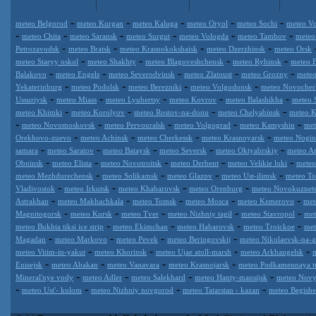
-
-
-
-
-
meteo Belgorod
meteo Kurgan
meteo Kaluga
meteo Oryol
meteo Sochi
meteo Vo
-
-
-
-
-
-
meteo Chita
meteo Saransk
meteo Surgut
meteo Vologda
meteo Tambov
meteo
-
-
-
-
Petrozavodsk
meteo Bratsk
meteo Krasnokokshaisk
meteo Dzerzhinsk
meteo Orsk
-
-
-
-
meteo Staryy oskol
meteo Shakhty
meteo Blagoveshchensk
meteo Rybinsk
meteo 
-
-
-
-
-
Balakovo
meteo Engels
meteo Severodvinsk
meteo Zlatoust
meteo Grozny
meteo
-
-
-
-
Yekaterinburg
meteo Podolsk
meteo Berezniki
meteo Volgodonsk
meteo Novocher
-
-
-
-
-
Ussuriysk
meteo Miass
meteo Lyubertsy
meteo Kovrov
meteo Balashikha
meteo 
-
-
-
-
meteo Khimki
meteo Korolyov
meteo Rostov-na-donu
meteo Chelyabinsk
meteo K
-
-
-
-
-
meteo Novomoskovsk
meteo Pervouralsk
meteo Volgograd
meteo Kamyshin
met
-
-
-
-
Orekhovo-zuevo
meteo Achinsk
meteo Cherkessk
meteo Krasnoyarsk
meteo Nogin
-
-
-
-
-
samara
meteo Saratov
meteo Bataysk
meteo Seversk
meteo Oktyabrskiy
meteo A
-
-
-
-
-
Obninsk
meteo Elista
meteo Novotroitsk
meteo Derbent
meteo Velikie luki
meteo
-
-
-
-
meteo Mezhdurechensk
meteo Solikamsk
meteo Glazov
meteo Ust-ilimsk
meteo Tol
-
-
-
-
Vladivostok
meteo Irkutsk
meteo Khabarovsk
meteo Orenburg
meteo Novokuznet
-
-
-
-
-
Astrakhan
meteo Makhachkala
meteo Tomsk
meteo Mosca
meteo Kemerovo
met
-
-
-
-
-
Magnitogorsk
meteo Kursk
meteo Tver
meteo Nizhniy tagil
meteo Stavropol
met
-
-
-
-
meteo Bukhta tiksi ice strip
meteo Ekimchan
meteo Habarovsk
meteo Troickoe
met
-
-
-
-
Magadan
meteo Markovo
meteo Pevek
meteo Beringovskij
meteo Nikolaevsk-na-
-
-
-
-
meteo Vitim-in-yakut
meteo Khorinsk
meteo Ujae atoll-marsh
meteo Arkhangelsk
-
-
-
-
Enisejsk
meteo Abakan
meteo Vanavara
meteo Krasnojarsk
meteo Podkamennaya t
-
-
-
-
Mineral'nye vody
meteo Adler
meteo Salekhard
meteo Hanty-mansijsk
meteo Novy
-
-
-
-
meteo Ust'- kulom
meteo Nizhniy novgorod
meteo Tatarstan - kazan
meteo Begish