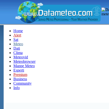
Home
Alert
Sat
Meteo
Dati
Clima
Meteovid
Meteobrowser
Mappe Meteo
Esperti
Premium
Business
Community
Info