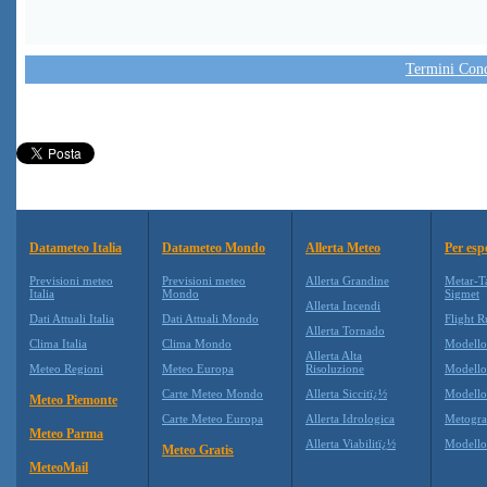
Termini Condi
Datameteo Italia
Datameteo Mondo
Allerta Meteo
Per esp
Previsioni meteo
Previsioni meteo
Allerta Grandine
Metar-T
Italia
Mondo
Sigmet
Allerta Incendi
Dati Attuali Italia
Dati Attuali Mondo
Flight R
Allerta Tornado
Clima Italia
Clima Mondo
Modell
Allerta Alta
Meteo Regioni
Meteo Europa
Risoluzione
Modell
Carte Meteo Mondo
Allerta Siccitï¿½
Modello
Meteo Piemonte
Carte Meteo Europa
Allerta Idrologica
Metogr
Meteo Parma
Allerta Viabilitï¿½
Modell
Meteo Gratis
MeteoMail