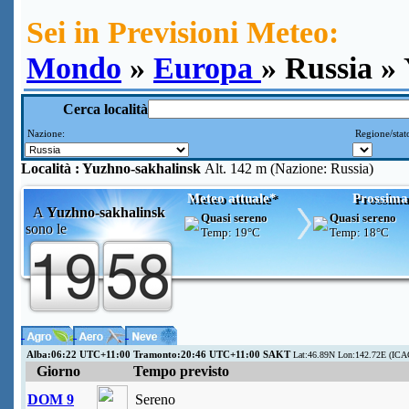
Sei in Previsioni Meteo:
Mondo
»
Europa
» Russia »
Cerca località
Nazione:
Regione/stat
Località :
Yuzhno-sakhalinsk
Alt. 142 m (Nazione: Russia)
Meteo attuale*
Prossima
A
Yuzhno-sakhalinsk
Quasi sereno
Quasi sereno
sono le
Temp:
19°C
Temp:
18°C
Alba:06:22 UTC+11:00 Tramonto:20:46 UTC+11:00 SAKT
Lat:46.89N Lon:142.72E (ICA
Giorno
Tempo previsto
DOM 9
Sereno