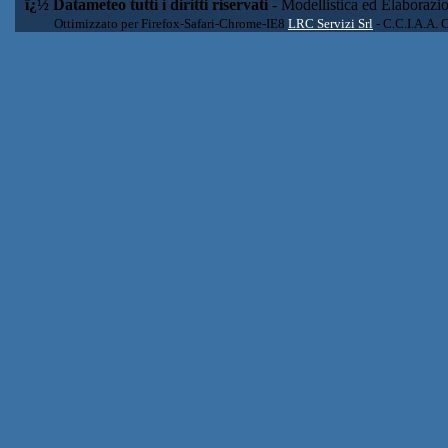
ï¿½ Datameteo tutti i diritti riservati
- Modellistica ed Elaborazi
Ottimizzato per Firefox-Safari-Chrome-IE8
LRC Servizi Srl
- C.C.I.A.A. 