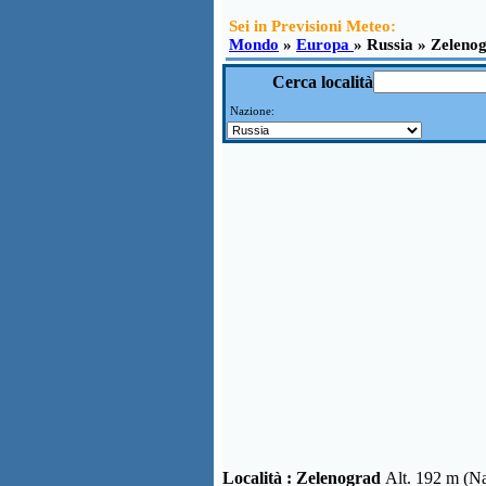
Sei in Previsioni Meteo:
Mondo
»
Europa
» Russia » Zeleno
Cerca località
Nazione:
Località :
Zelenograd
Alt. 192 m (N