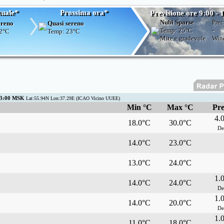
tuale*
Prossima ora*
Previsione ore 9:00 - 
Nubi Sparse
Prec
ereno
Quasi sereno
Temp:
25°C
-
2°C
Temp:
23°C
Mite e gradevole
Win
03:00 MSK
Lat:55.94N Lon:37.29E (ICAO Vicino UUEE)
Min °C
Max °C
Pre
4.
18.0°C
30.0°C
De
14.0°C
23.0°C
13.0°C
24.0°C
1.
14.0°C
24.0°C
De
1.
14.0°C
20.0°C
De
1.
11.0°C
18.0°C