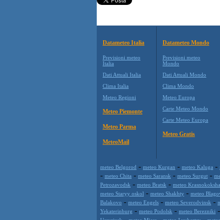
Datameteo Italia
Datameteo Mondo
Previsioni meteo
Previsioni meteo
Italia
Mondo
Dati Attuali Italia
Dati Attuali Mondo
Clima Italia
Clima Mondo
Meteo Regioni
Meteo Europa
Carte Meteo Mondo
Meteo Piemonte
Carte Meteo Europa
Meteo Parma
Meteo Gratis
MeteoMail
-
-
-
meteo Belgorod
meteo Kurgan
meteo Kaluga
-
-
-
-
meteo Chita
meteo Saransk
meteo Surgut
me
-
-
Petrozavodsk
meteo Bratsk
meteo Krasnokoksha
-
-
meteo Staryy oskol
meteo Shakhty
meteo Blago
-
-
-
Balakovo
meteo Engels
meteo Severodvinsk
m
-
-
Yekaterinburg
meteo Podolsk
meteo Berezniki
-
-
-