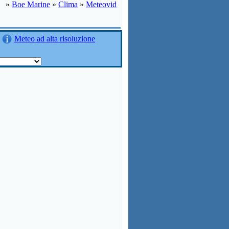
»
Boe Marine
»
Clima
»
Meteovid
Meteo ad alta risoluzione