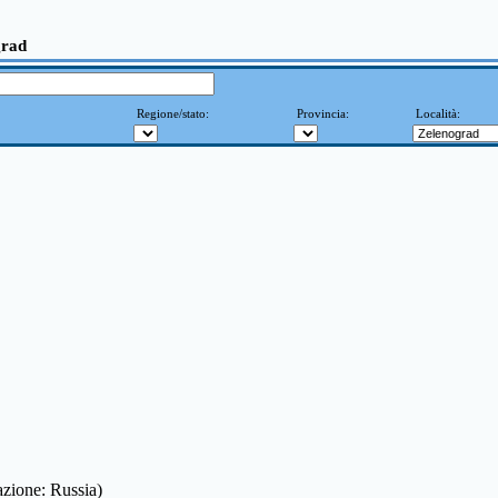
grad
Regione/stato:
Provincia:
Località:
azione: Russia)