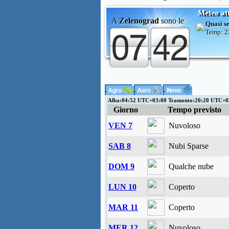
Meteo at
A
Zelenograd
sono le
Quasi s
Temp:
2
Alba:04:52 UTC+03:00 Tramonto:20:20 UTC+
Giorno
Tempo previsto
VEN 7
Nuvoloso
SAB 8
Nubi Sparse
DOM 9
Qualche nube
LUN 10
Coperto
MAR 11
Coperto
MER 12
Nuvoloso