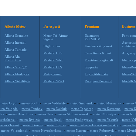
Allerta Meteo
Per esperti
Premium
Business
Allerta Grandine
Metar-Taf-Airmet-
Datameteo
Fonti rinn
Sigmet
PREMIUM
Allerta Incendi
Agricoltu
Flight Rules
Tendenza 45 giorni
ambiente
Allerta Tornado
Modello GFS
Carte fino a 6 mesi
Aria, acqu
Allerta Alta
Risoluzione
Modello WRF
Previsioni stagionali
Media e p
Allerta Siccitï¿½
Modello CFS
Supporto
MeteoBro
Allerta Idrologica
Metogrammi
Login Abbonato
MeteoVid
Allerta Viabilitï¿½
Modello WW3
Recupera Password
Modelli 
-
-
-
-
-
meteo Oryol
meteo Sochi
meteo Volzhskiy
meteo Smolensk
meteo Murmansk
meteo 
-
-
-
-
-
teo Vologda
meteo Tambov
meteo Nalchik
meteo Taganrog
meteo Kostroma
meteo 
-
-
-
-
-
isk
meteo Dzerzhinsk
meteo Orsk
meteo Nizhnevartovsk
meteo Noossiysk
meteo Niz
-
-
-
-
-
veshchensk
meteo Rybinsk
meteo Biysk
meteo Prokopyevsk
meteo Yakutsk
meteo Ve
-
-
-
-
eteo Zlatoust
meteo Grozny
meteo Syzran
meteo Petropavlovsk-kamchatskiy
meteo Ka
-
-
-
-
-
meteo Volgodonsk
meteo Novocherkassk
meteo Nazran
meteo Rubtsovsk
meteo Mytis
-
-
-
-
-