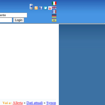
Login
Allerta
»
Dati attuali
»
Synop
Vai a: