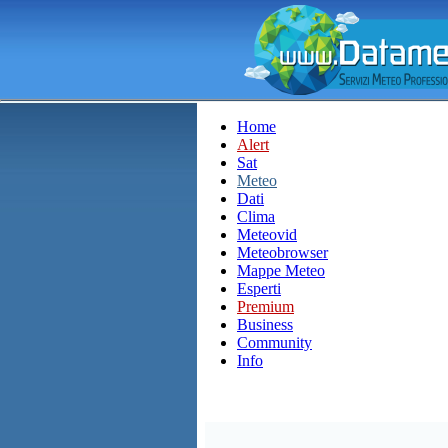
Home
Alert
Sat
Meteo
Dati
Clima
Meteovid
Meteobrowser
Mappe Meteo
Esperti
Premium
Business
Community
Info