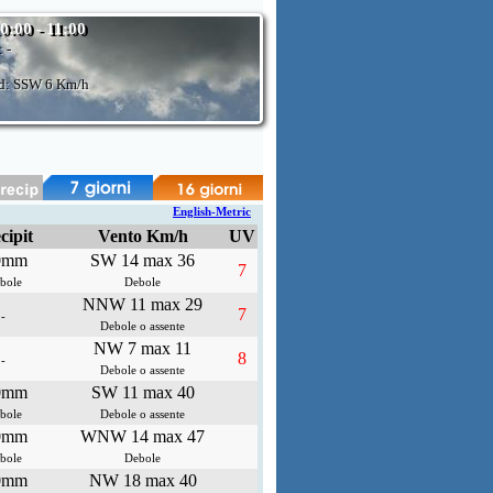
10:00 - 11:00
:
-
d: SSW
6 Km/h
English-Metric
cipit
Vento Km/h
UV
0mm
SW 14 max 36
7
bole
Debole
NNW 11 max 29
7
-
Debole o assente
NW 7 max 11
8
-
Debole o assente
0mm
SW 11 max 40
bole
Debole o assente
0mm
WNW 14 max 47
bole
Debole
0mm
NW 18 max 40