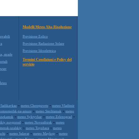
Modelli Meteo Alta Risoluzione
ovabili
Previsione Eolico
ra
Previsione Radiazione Solare
Previsione Idroelettrica
a, strade
Termini Condizioni e Policy del
ortali
servizio
wser
Meteo
-
-
Vladikavkaz
meteo Cherepovets
meteo Vladimir
-
-
Komsomolsk-na-amure
meteo Sterlitamak
meteo
-
-
-
hnekamsk
meteo Syktyvkar
meteo Zelenograd
-
-
likiy novgorod
meteo Novosibirsk
meteo
-
-
mensk-uralskiy
meteo Toyohara
meteo
-
-
-
hchi
meteo Salavat
meteo Maykop
meteo
-
-
-