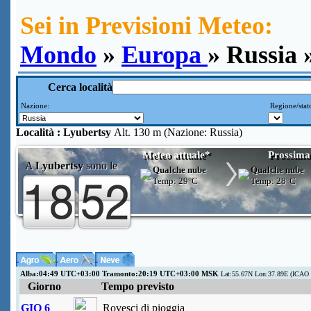
Sei in Previsioni Meteo:
Mondo
»
Europa
» Russia 
Cerca località
Nazione:
Regione/stat
Località :
Lyubertsy
Alt. 130 m (Nazione: Russia)
Meteo attuale*
Prossima
A
Lyubertsy
sono le
Qualche nube
Qualche nube
Temp:
29°C
Temp:
28°C
Alba:04:49 UTC+03:00 Tramonto:20:19 UTC+03:00 MSK
Lat:55.67N Lon:37.89E (ICAO
Giorno
Tempo previsto
GIO 6
Rovesci di pioggia