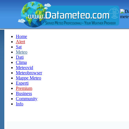
Home
Alert
Sat
Meteo
Dati
Clima
Meteovid
Meteobrowser
Mappe Meteo
Esperti
Premium
Business
Community
Info