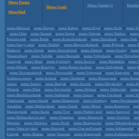
Meteo Parma
Allerta Viabilitï¿½
Modell
Meteo Gratis
MeteoMail
-
-
-
-
-
meteo Belgorod
meteo Kurgan
meteo Kaluga
meteo Oryol
meteo Sochi
meteo Vo
-
-
-
-
-
-
meteo Chita
meteo Saransk
meteo Surgut
meteo Vologda
meteo Tambov
meteo
-
-
-
-
Petrozavodsk
meteo Bratsk
meteo Krasnokokshaisk
meteo Dzerzhinsk
meteo Orsk
-
-
-
-
meteo Staryy oskol
meteo Shakhty
meteo Blagoveshchensk
meteo Rybinsk
meteo 
-
-
-
-
-
Balakovo
meteo Engels
meteo Severodvinsk
meteo Zlatoust
meteo Grozny
meteo
-
-
-
-
Yekaterinburg
meteo Podolsk
meteo Berezniki
meteo Volgodonsk
meteo Novocher
-
-
-
-
-
Ussuriysk
meteo Miass
meteo Lyubertsy
meteo Kovrov
meteo Balashikha
meteo 
-
-
-
-
meteo Khimki
meteo Korolyov
meteo Rostov-na-donu
meteo Chelyabinsk
meteo K
-
-
-
-
-
meteo Novomoskovsk
meteo Pervouralsk
meteo Volgograd
meteo Kamyshin
met
-
-
-
-
Orekhovo-zuevo
meteo Achinsk
meteo Cherkessk
meteo Krasnoyarsk
meteo Nogin
-
-
-
-
-
samara
meteo Saratov
meteo Bataysk
meteo Seversk
meteo Oktyabrskiy
meteo A
-
-
-
-
-
Obninsk
meteo Elista
meteo Novotroitsk
meteo Derbent
meteo Velikie luki
meteo
-
-
-
-
meteo Mezhdurechensk
meteo Solikamsk
meteo Glazov
meteo Ust-ilimsk
meteo Tol
-
-
-
-
Vladivostok
meteo Irkutsk
meteo Khabarovsk
meteo Orenburg
meteo Novokuznet
-
-
-
-
-
Astrakhan
meteo Makhachkala
meteo Tomsk
meteo Mosca
meteo Kemerovo
met
-
-
-
-
-
Magnitogorsk
meteo Kursk
meteo Tver
meteo Nizhniy tagil
meteo Stavropol
met
-
-
-
-
meteo Bukhta tiksi ice strip
meteo Ekimchan
meteo Habarovsk
meteo Troickoe
met
-
-
-
-
Magadan
meteo Markovo
meteo Pevek
meteo Beringovskij
meteo Nikolaevsk-na-
-
-
-
-
meteo Vitim-in-yakut
meteo Khorinsk
meteo Ujae atoll-marsh
meteo Arkhangelsk
-
-
-
-
Enisejsk
meteo Abakan
meteo Vanavara
meteo Krasnojarsk
meteo Podkamennaya t