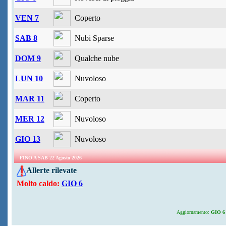
VEN 7
Coperto
SAB 8
Nubi Sparse
DOM 9
Qualche nube
LUN 10
Nuvoloso
MAR 11
Coperto
MER 12
Nuvoloso
GIO 13
Nuvoloso
FINO A SAB 22 Agosto 2026
Allerte rilevate
Molto caldo:
GIO 6
Aggiornamento:
GIO 6 