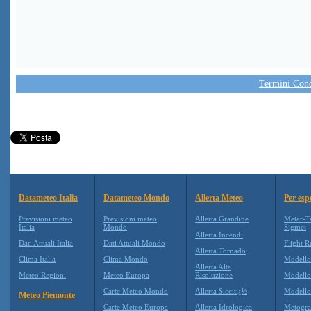
Termini Condi
Datameteo Italia
Datameteo Mondo
Allerta Meteo
Per esp
Previsioni meteo
Previsioni meteo
Allerta Grandine
Metar-T
Italia
Mondo
Sigmet
Allerta Incendi
Dati Attuali Italia
Dati Attuali Mondo
Flight R
Allerta Tornado
Clima Italia
Clima Mondo
Modell
Allerta Alta
Meteo Regioni
Meteo Europa
Risoluzione
Modell
Carte Meteo Mondo
Allerta Siccitï¿½
Modello
Meteo Piemonte
Carte Meteo Europa
Allerta Idrologica
Metogr