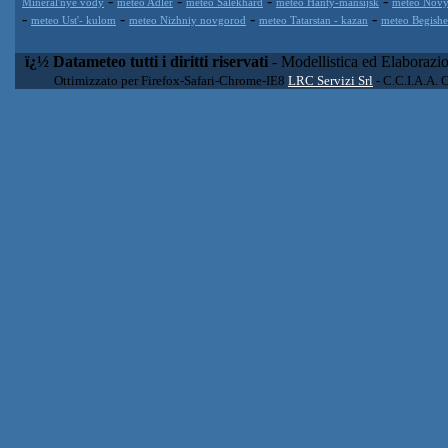
-
-
-
-
Mineral'nye vody
meteo Adler
meteo Salekhard
meteo Hanty-mansijsk
meteo Novy
-
-
-
-
meteo Ust'- kulom
meteo Nizhniy novgorod
meteo Tatarstan - kazan
meteo Begish
ï¿½ Datameteo tutti i diritti riservati
- Modellistica ed Elaborazi
Ottimizzato per Firefox-Safari-Chrome-IE8
LRC Servizi Srl
- C.C.I.A.A. 