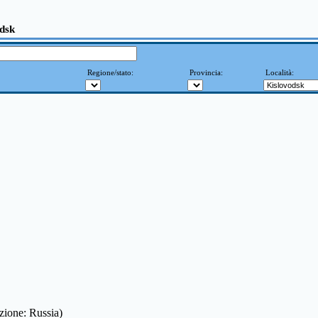
odsk
Regione/stato:
Provincia:
Località:
zione: Russia)