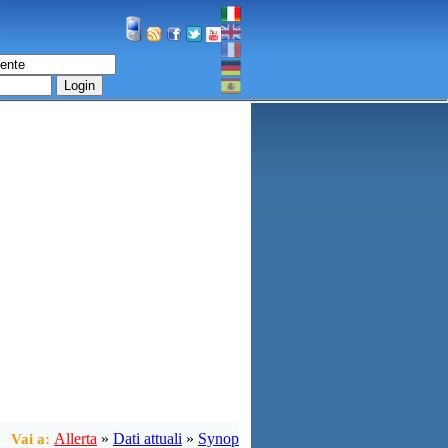
Login
Allerta
»
Dati attuali
»
Synop
Vai a: