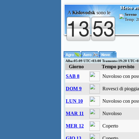
Meteo at
A
Kislovodsk
sono le
Sereno
Temp:
2
Alba:05:09 UTC+03:00 Tramonto:19:20 UTC+
Giorno
Tempo previsto
SAB 8
Nuvoloso con possi
DOM 9
Rovesci di pioggia
LUN 10
Nuvoloso con possi
MAR 11
Nuvoloso
MER 12
Coperto
GIO 13
Coperto