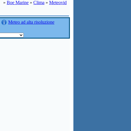
»
Boe Marine
»
Clima
»
Meteovid
Meteo ad alta risoluzione