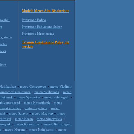
Modelli Meteo Alta Risoluzione
ovabili
Previsione Eolico
ra
Previsione Radiazione Solare
Previsione Idroelettrica
a, strade
Termini Condizioni e Policy del
ortali
servizio
wser
Meteo
-
-
Vladikavkaz
meteo Cherepovets
meteo Vladimir
-
-
Komsomolsk-na-amure
meteo Sterlitamak
meteo
-
-
-
hnekamsk
meteo Syktyvkar
meteo Zelenograd
-
-
likiy novgorod
meteo Novosibirsk
meteo
-
-
mensk-uralskiy
meteo Toyohara
meteo
-
-
-
hchi
meteo Salavat
meteo Maykop
meteo
-
-
-
ktrostal
meteo Kazan
meteo Almetyevsk
-
-
nomyssk
meteo Kislovodsk
meteo Dimitrovgrad
-
-
-
k
meteo Murom
meteo Neftekamsk
meteo