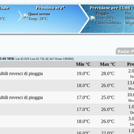
tuale
Prossima ora*
Previsione ore 15:00 -
Pioggia
Prec
Quasi sereno
Temp:
28°C
Debo
8°C
Temp:
28°C
Caldo moderato
Wind
03:00 MSK
Lat:43.91N Lon:42.72E (ICAO Vicino URMM)
Min °C
Max °C
Pre
2.
bili rovesci di pioggia
19.0°C
28.0°C
De
13
18.0°C
26.0°C
Mod
10
bili rovesci di pioggia
17.0°C
25.0°C
Mod
1.
17.0°C
26.0°C
De
3.
18.0°C
26.0°C
De
1.
16.0°C
22.0°C