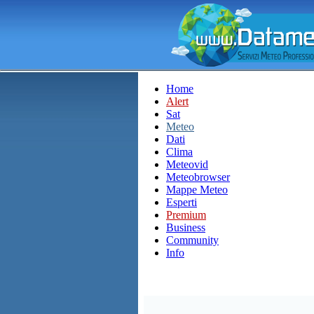
Home
Alert
Sat
Meteo
Dati
Clima
Meteovid
Meteobrowser
Mappe Meteo
Esperti
Premium
Business
Community
Info