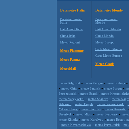
Datameteo Italia
Datameteo Mondo
Previsioni meteo
Previsioni meteo
Italia
Mondo
Dati Attuali Italia
Dati Attuali Mondo
Clima Italia
Clima Mondo
Meteo Regioni
Meteo Europa
Carte Meteo Mondo
Meteo Piemonte
Carte Meteo Europa
Meteo Parma
Meteo Gratis
MeteoMail
-
-
-
meteo Belgorod
meteo Kurgan
meteo Kaluga
-
-
-
-
meteo Chita
meteo Saransk
meteo Surgut
me
-
-
Petrozavodsk
meteo Bratsk
meteo Krasnokoksha
-
-
meteo Staryy oskol
meteo Shakhty
meteo Blago
-
-
-
Balakovo
meteo Engels
meteo Severodvinsk
m
-
-
Yekaterinburg
meteo Podolsk
meteo Berezniki
-
-
-
Ussuriysk
meteo Miass
meteo Lyubertsy
mete
-
-
meteo Khimki
meteo Korolyov
meteo Rostov-n
-
-
-
meteo Novomoskovsk
meteo Pervouralsk
met