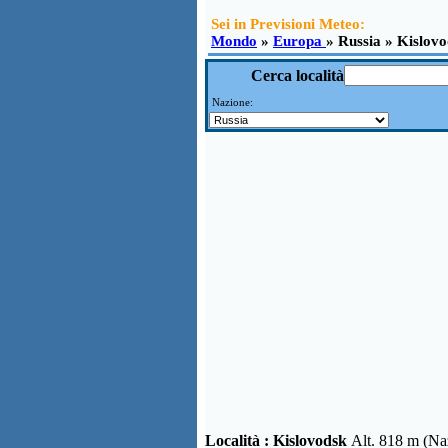
Sei in Previsioni Meteo:
Mondo
»
Europa
» Russia » Kislov
Cerca località
Nazione:
Località :
Kislovodsk
Alt. 818 m (Na