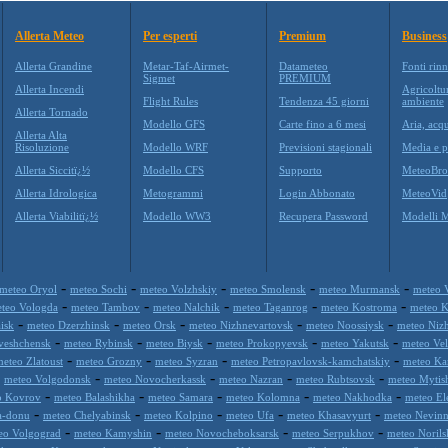
Allerta Meteo
Per esperti
Premium
Business
Allerta Grandine
Metar-Taf-Airmet-
Datameteo
Fonti rinn
Sigmet
PREMIUM
Allerta Incendi
Agricoltu
Flight Rules
Tendenza 45 giorni
ambiente
Allerta Tornado
Modello GFS
Carte fino a 6 mesi
Aria, acqu
Allerta Alta
Risoluzione
Modello WRF
Previsioni stagionali
Media e p
Allerta Siccitï¿½
Modello CFS
Supporto
MeteoBro
Allerta Idrologica
Metogrammi
Login Abbonato
MeteoVid
Allerta Viabilitï¿½
Modello WW3
Recupera Password
Modelli 
-
-
-
-
-
meteo Oryol
meteo Sochi
meteo Volzhskiy
meteo Smolensk
meteo Murmansk
meteo 
-
-
-
-
-
teo Vologda
meteo Tambov
meteo Nalchik
meteo Taganrog
meteo Kostroma
meteo 
-
-
-
-
-
isk
meteo Dzerzhinsk
meteo Orsk
meteo Nizhnevartovsk
meteo Noossiysk
meteo Niz
-
-
-
-
-
veshchensk
meteo Rybinsk
meteo Biysk
meteo Prokopyevsk
meteo Yakutsk
meteo Ve
-
-
-
-
eteo Zlatoust
meteo Grozny
meteo Syzran
meteo Petropavlovsk-kamchatskiy
meteo Ka
-
-
-
-
-
meteo Volgodonsk
meteo Novocherkassk
meteo Nazran
meteo Rubtsovsk
meteo Mytis
-
-
-
-
-
o Kovrov
meteo Balashikha
meteo Samara
meteo Kolomna
meteo Nakhodka
meteo Ele
-
-
-
-
-
a-donu
meteo Chelyabinsk
meteo Kolpino
meteo Ufa
meteo Khasavyurt
meteo Nevin
-
-
-
-
eo Volgograd
meteo Kamyshin
meteo Novocheboksarsk
meteo Serpukhov
meteo Norils