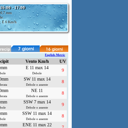
 16:00 - 17:00
:
0.7 mm
le
: E
6 Km/h
English-Metric
cipit
Vento Km/h
UV
0mm
E 11 max 14
9
bole
Debole
.0mm
SW 11 max 14
8
erata
Debole o assente
.0mm
NE 11
8
erata
Debole o assente
0mm
SSW 7 max 14
9
bole
Debole o assente
0mm
SSW 11 max 14
8
bole
Debole o assente
0mm
ENE 11 max 22
7