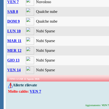
VEN 7
Nuvoloso
SAB 8
Qualche nube
DOM 9
Qualche nube
LUN 10
Nubi Sparse
MAR 11
Nubi Sparse
MER 12
Nubi Sparse
GIO 13
Nubi Sparse
VEN 14
Nubi Sparse
FINO A SAB 22 Agosto 2026
Allerte rilevate
Molto caldo:
VEN 7
Aggiornamento:
VEN 7 