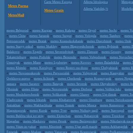
Carte Meteo Europa
Allerta Idrologica
Metogr
Meteo Parma
Allerta Viabilitï¿½
Modell
Meteo Gratis
MeteoMail
-
-
-
-
-
meteo Belgorod
meteo Kurgan
meteo Kaluga
meteo Oryol
meteo Sochi
meteo Vo
-
-
-
-
-
-
meteo Chita
meteo Saransk
meteo Surgut
meteo Vologda
meteo Tambov
meteo
-
-
-
-
Petrozavodsk
meteo Bratsk
meteo Krasnokokshaisk
meteo Dzerzhinsk
meteo Orsk
-
-
-
-
meteo Staryy oskol
meteo Shakhty
meteo Blagoveshchensk
meteo Rybinsk
meteo 
-
-
-
-
-
Balakovo
meteo Engels
meteo Severodvinsk
meteo Zlatoust
meteo Grozny
meteo
-
-
-
-
Yekaterinburg
meteo Podolsk
meteo Berezniki
meteo Volgodonsk
meteo Novocher
-
-
-
-
-
Ussuriysk
meteo Miass
meteo Lyubertsy
meteo Kovrov
meteo Balashikha
meteo 
-
-
-
-
meteo Khimki
meteo Korolyov
meteo Rostov-na-donu
meteo Chelyabinsk
meteo K
-
-
-
-
-
meteo Novomoskovsk
meteo Pervouralsk
meteo Volgograd
meteo Kamyshin
met
-
-
-
-
Orekhovo-zuevo
meteo Achinsk
meteo Cherkessk
meteo Krasnoyarsk
meteo Nogin
-
-
-
-
-
samara
meteo Saratov
meteo Bataysk
meteo Seversk
meteo Oktyabrskiy
meteo A
-
-
-
-
-
Obninsk
meteo Elista
meteo Novotroitsk
meteo Derbent
meteo Velikie luki
meteo
-
-
-
-
meteo Mezhdurechensk
meteo Solikamsk
meteo Glazov
meteo Ust-ilimsk
meteo Tol
-
-
-
-
Vladivostok
meteo Irkutsk
meteo Khabarovsk
meteo Orenburg
meteo Novokuznet
-
-
-
-
-
Astrakhan
meteo Makhachkala
meteo Tomsk
meteo Mosca
meteo Kemerovo
met
-
-
-
-
-
Magnitogorsk
meteo Kursk
meteo Tver
meteo Nizhniy tagil
meteo Stavropol
met
-
-
-
-
meteo Bukhta tiksi ice strip
meteo Ekimchan
meteo Habarovsk
meteo Troickoe
met
-
-
-
-
Magadan
meteo Markovo
meteo Pevek
meteo Beringovskij
meteo Nikolaevsk-na-
-
-
-
-
meteo Vitim-in-yakut
meteo Khorinsk
meteo Ujae atoll-marsh
meteo Arkhangelsk
-
-
-
-
Enisejsk
meteo Abakan
meteo Vanavara
meteo Krasnojarsk
meteo Podkamennaya t