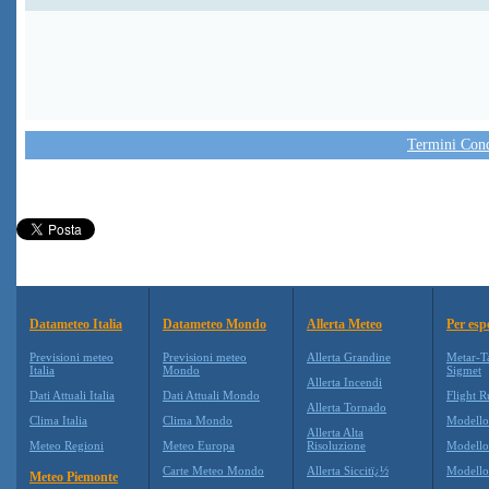
Termini Condi
Datameteo Italia
Datameteo Mondo
Allerta Meteo
Per esp
Previsioni meteo
Previsioni meteo
Allerta Grandine
Metar-T
Italia
Mondo
Sigmet
Allerta Incendi
Dati Attuali Italia
Dati Attuali Mondo
Flight R
Allerta Tornado
Clima Italia
Clima Mondo
Modell
Allerta Alta
Meteo Regioni
Meteo Europa
Risoluzione
Modell
Carte Meteo Mondo
Allerta Siccitï¿½
Modello
Meteo Piemonte