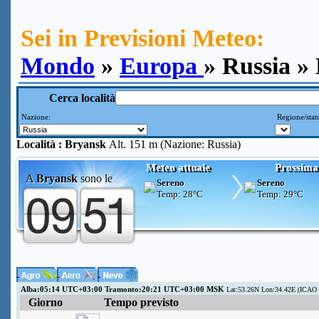
Sei in Previsioni Meteo:
Mondo
»
Europa
» Russia »
Cerca località
Nazione:
Regione/stat
Località :
Bryansk
Alt. 151 m (Nazione: Russia)
Meteo attuale
Prossima
A
Bryansk
sono le
Sereno
Sereno
Temp:
28°C
Temp:
29°C
Alba:05:14 UTC+03:00 Tramonto:20:21 UTC+03:00 MSK
Lat:53.26N Lon:34.42E (ICAO
Giorno
Tempo previsto