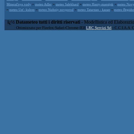
-
-
-
-
Mineral'nye vody
meteo Adler
meteo Salekhard
meteo Hanty-mansijsk
meteo Novy
-
-
-
-
meteo Ust'- kulom
meteo Nizhniy novgorod
meteo Tatarstan - kazan
meteo Begish
ï¿½ Datameteo tutti i diritti riservati
- Modellistica ed Elaborazi
Ottimizzato per Firefox-Safari-Chrome-IE8
LRC Servizi Srl
- C.C.I.A.A. 