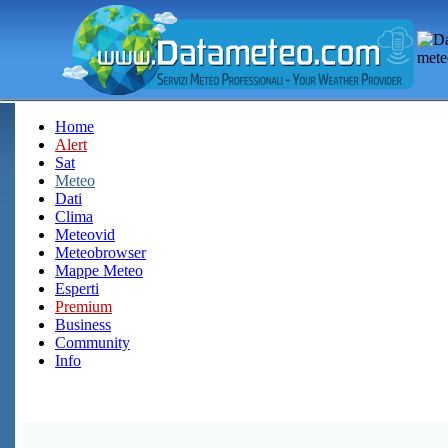
Home
Alert
Sat
Meteo
Dati
Clima
Meteovid
Meteobrowser
Mappe Meteo
Esperti
Premium
Business
Community
Info