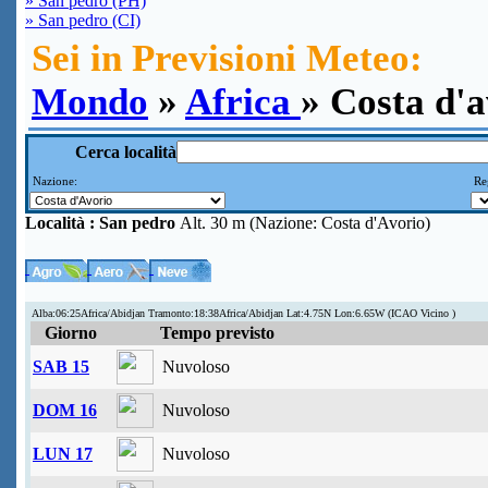
» San pedro (PH)
» San pedro (CI)
Sei in Previsioni Meteo:
Mondo
»
Africa
» Costa d'
Cerca località
Nazione:
Reg
Località :
San pedro
Alt. 30 m (Nazione: Costa d'Avorio)
Alba:06:25Africa/Abidjan Tramonto:18:38Africa/Abidjan Lat:4.75N Lon:6.65W (ICAO Vicino )
Giorno
Tempo previsto
SAB 15
Nuvoloso
DOM 16
Nuvoloso
LUN 17
Nuvoloso