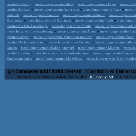
-
-
-
termine Hagonoy
meteo lungo termine Silang
meteo lungo termine Digos
meteo lung
-
-
-
termine Santiago
meteo lungo termine Santa cruz
meteo lungo termine Tanza
meteo l
-
-
-
Urdaneta
meteo lungo termine Jolo
meteo lungo termine Antipolo
meteo lungo term
-
-
-
Dasmarinas
meteo lungo termine Dadiangas
meteo lungo termine Iloilo
meteo lungo 
-
-
termine Clarkfield pampanga
meteo lungo termine Manila
meteo lungo termine Clark a
-
-
meteo lungo termine Zamboanga
meteo lungo termine Aparri
meteo lungo termine Bag
-
-
termine Calapan
meteo lungo termine Mamburao-mindoro
meteo lungo termine Basco
-
-
termine Marinduque island
meteo lungo termine Tacloban
meteo lungo termine Calbay
-
-
-
Guiuan
meteo lungo termine Kalibo-panay isl
meteo lungo termine Masbate
meteo lu
-
-
termine Dipolog
meteo lungo termine Ozamis-mindanao
meteo lungo termine Cagayan
-
-
Tandag-mindanao
meteo lungo termine Malaybalay
meteo lungo termine Bislig-minda
ï¿½ Datameteo tutti i diritti riservati
- Modellistica ed Elaborazi
Ottimizzato per Firefox-Safari-Chrome-IE8
LRC Servizi Srl
- C.C.I.A.A. 