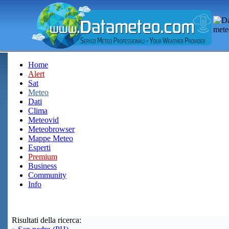
Home
Alert
Sat
Meteo
Dati
Clima
Meteovid
Meteobrowser
Mappe Meteo
Esperti
Premium
Business
Community
Info
Risultati della ricerca: