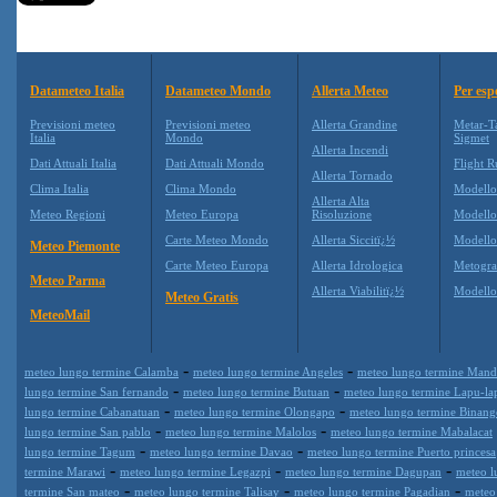
Datameteo Italia
Datameteo Mondo
Allerta Meteo
Per esp
Previsioni meteo
Previsioni meteo
Allerta Grandine
Metar-T
Italia
Mondo
Sigmet
Allerta Incendi
Dati Attuali Italia
Dati Attuali Mondo
Flight R
Allerta Tornado
Clima Italia
Clima Mondo
Modell
Allerta Alta
Meteo Regioni
Meteo Europa
Risoluzione
Modell
Carte Meteo Mondo
Allerta Siccitï¿½
Modello
Meteo Piemonte
Carte Meteo Europa
Allerta Idrologica
Metogr
Meteo Parma
Allerta Viabilitï¿½
Modell
Meteo Gratis
MeteoMail
-
-
meteo lungo termine Calamba
meteo lungo termine Angeles
meteo lungo termine Man
-
-
lungo termine San fernando
meteo lungo termine Butuan
meteo lungo termine Lapu-la
-
-
lungo termine Cabanatuan
meteo lungo termine Olongapo
meteo lungo termine Binan
-
-
lungo termine San pablo
meteo lungo termine Malolos
meteo lungo termine Mabalacat
-
-
lungo termine Tagum
meteo lungo termine Davao
meteo lungo termine Puerto princesa
-
-
-
termine Marawi
meteo lungo termine Legazpi
meteo lungo termine Dagupan
meteo l
-
-
-
termine San mateo
meteo lungo termine Talisay
meteo lungo termine Pagadian
meteo