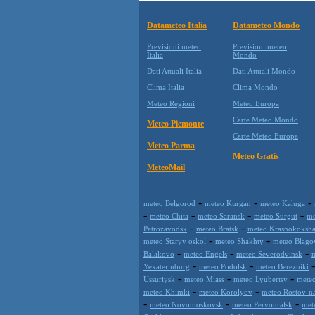
Datameteo Italia
Datameteo Mondo
Previsioni meteo
Previsioni meteo
Italia
Mondo
Dati Attuali Italia
Dati Attuali Mondo
Clima Italia
Clima Mondo
Meteo Regioni
Meteo Europa
Carte Meteo Mondo
Meteo Piemonte
Carte Meteo Europa
Meteo Parma
Meteo Gratis
MeteoMail
-
-
-
meteo Belgorod
meteo Kurgan
meteo Kaluga
-
-
-
-
meteo Chita
meteo Saransk
meteo Surgut
me
-
-
Petrozavodsk
meteo Bratsk
meteo Krasnokoksha
-
-
meteo Staryy oskol
meteo Shakhty
meteo Blago
-
-
-
Balakovo
meteo Engels
meteo Severodvinsk
m
-
-
Yekaterinburg
meteo Podolsk
meteo Berezniki
-
-
-
Ussuriysk
meteo Miass
meteo Lyubertsy
mete
-
-
meteo Khimki
meteo Korolyov
meteo Rostov-n
-
-
-
meteo Novomoskovsk
meteo Pervouralsk
met