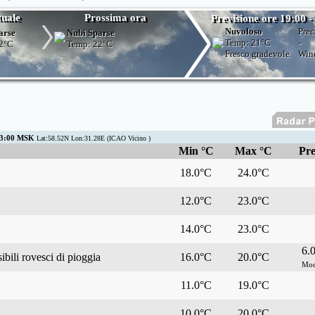
tuale
Prossima ora
Previsione ore 19:00 -
Nuvoloso
Prec
arse
Nubi Sparse
Temp:
21°C
-
2°C
Temp:
22°C
Fresco gradevole
Win
03:00 MSK
Lat:58.52N Lon:31.28E (ICAO Vicino )
Min °C
Max °C
Pre
18.0°C
24.0°C
12.0°C
23.0°C
14.0°C
23.0°C
6.
bili rovesci di pioggia
16.0°C
20.0°C
Mod
11.0°C
19.0°C
10.0°C
20.0°C