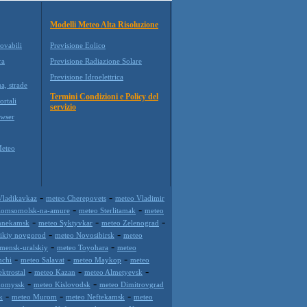
Modelli Meteo Alta Risoluzione
ovabili
Previsione Eolico
ra
Previsione Radiazione Solare
Previsione Idroelettrica
a, strade
Termini Condizioni e Policy del
ortali
servizio
wser
Meteo
-
-
Vladikavkaz
meteo Cherepovets
meteo Vladimir
-
-
Komsomolsk-na-amure
meteo Sterlitamak
meteo
-
-
-
hnekamsk
meteo Syktyvkar
meteo Zelenograd
-
-
likiy novgorod
meteo Novosibirsk
meteo
-
-
mensk-uralskiy
meteo Toyohara
meteo
-
-
-
hchi
meteo Salavat
meteo Maykop
meteo
-
-
-
ktrostal
meteo Kazan
meteo Almetyevsk
-
-
nomyssk
meteo Kislovodsk
meteo Dimitrovgrad
-
-
-
k
meteo Murom
meteo Neftekamsk
meteo