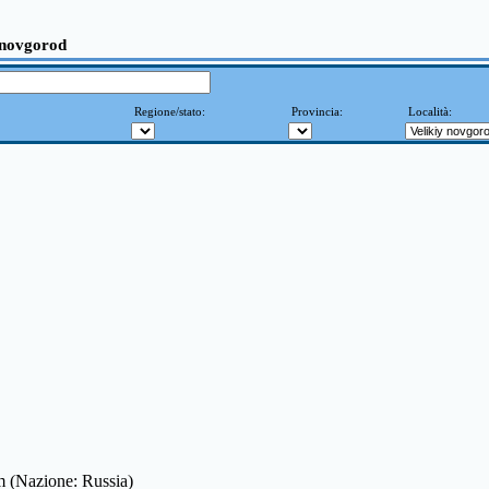
 novgorod
Regione/stato:
Provincia:
Località:
m (Nazione: Russia)