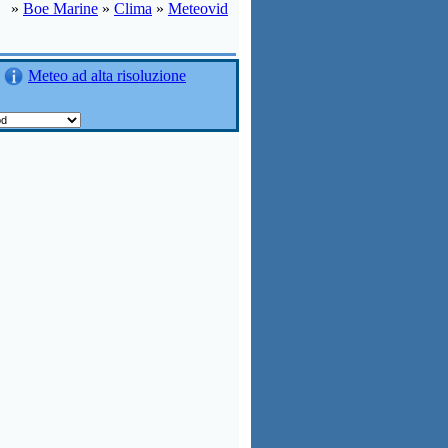
»
Boe Marine
»
Clima
»
Meteovid
Meteo ad alta risoluzione