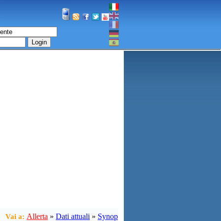
Login
Allerta
»
Dati attuali
»
Synop
Vai a: