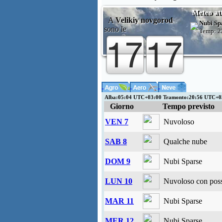
Meteo at
A
Velikiy novgorod
Nubi Sp
sono le
Temp:
2
Alba:05:04 UTC+03:00 Tramonto:20:56 UTC+
Giorno
Tempo previsto
VEN 7
Nuvoloso
SAB 8
Qualche nube
DOM 9
Nubi Sparse
LUN 10
Nuvoloso con possi
MAR 11
Nubi Sparse
MER 12
Nubi Sparse