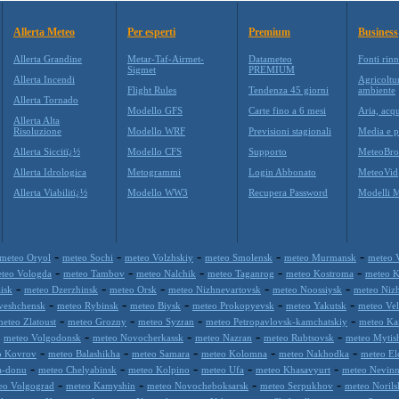
Allerta Meteo
Per esperti
Premium
Business
Allerta Grandine
Metar-Taf-Airmet-
Datameteo
Fonti rinn
Sigmet
PREMIUM
Allerta Incendi
Agricoltu
Flight Rules
Tendenza 45 giorni
ambiente
Allerta Tornado
Modello GFS
Carte fino a 6 mesi
Aria, acqu
Allerta Alta
Risoluzione
Modello WRF
Previsioni stagionali
Media e p
Allerta Siccitï¿½
Modello CFS
Supporto
MeteoBro
Allerta Idrologica
Metogrammi
Login Abbonato
MeteoVid
Allerta Viabilitï¿½
Modello WW3
Recupera Password
Modelli 
-
-
-
-
-
meteo Oryol
meteo Sochi
meteo Volzhskiy
meteo Smolensk
meteo Murmansk
meteo 
-
-
-
-
-
teo Vologda
meteo Tambov
meteo Nalchik
meteo Taganrog
meteo Kostroma
meteo 
-
-
-
-
-
isk
meteo Dzerzhinsk
meteo Orsk
meteo Nizhnevartovsk
meteo Noossiysk
meteo Niz
-
-
-
-
-
veshchensk
meteo Rybinsk
meteo Biysk
meteo Prokopyevsk
meteo Yakutsk
meteo Ve
-
-
-
-
eteo Zlatoust
meteo Grozny
meteo Syzran
meteo Petropavlovsk-kamchatskiy
meteo Ka
-
-
-
-
-
meteo Volgodonsk
meteo Novocherkassk
meteo Nazran
meteo Rubtsovsk
meteo Mytis
-
-
-
-
-
o Kovrov
meteo Balashikha
meteo Samara
meteo Kolomna
meteo Nakhodka
meteo Ele
-
-
-
-
-
a-donu
meteo Chelyabinsk
meteo Kolpino
meteo Ufa
meteo Khasavyurt
meteo Nevin
-
-
-
-
eo Volgograd
meteo Kamyshin
meteo Novocheboksarsk
meteo Serpukhov
meteo Norils