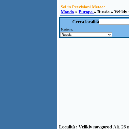
Sei in Previsioni Meteo:
Mondo
»
Europa
» Russia » Velikiy
Cerca località
Nazione:
Località :
Velikiy novgorod
Alt. 26 