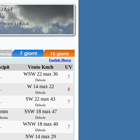
 20:00
:
-
d: WSW
11 Km/h
English-Metric
cipit
Vento Km/h
UV
WSW 22 max 36
7
-
Debole
W 14 max 22
8
-
Debole
SW 22 max 43
7
-
Debole
0mm
SSW 18 max 47
erata
Debole
WNW 18 max 40
7
-
Debole
NW 14 max 29
-