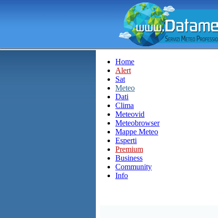
Home
Alert
Sat
Meteo
Dati
Clima
Meteovid
Meteobrowser
Mappe Meteo
Esperti
Premium
Business
Community
Info