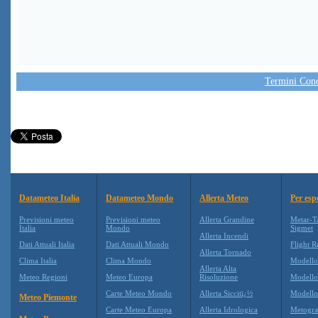
Termini Condi
Datameteo Italia
Datameteo Mondo
Allerta Meteo
Per esp
Previsioni meteo
Previsioni meteo
Allerta Grandine
Metar-T
Italia
Mondo
Sigmet
Allerta Incendi
Dati Attuali Italia
Dati Attuali Mondo
Flight R
Allerta Tornado
Clima Italia
Clima Mondo
Modell
Allerta Alta
Meteo Regioni
Meteo Europa
Risoluzione
Modell
Carte Meteo Mondo
Allerta Siccitï¿½
Modello
Meteo Piemonte
Carte Meteo Europa
Allerta Idrologica
Metogr