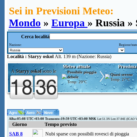
Sei in Previsioni Meteo:
Mondo
»
Europa
» Russia » 
Cerca località
Nazione:
Regione/stat
Località :
Staryy oskol
Alt. 139 m (Nazione: Russia)
Meteo attuale
Prossima
A
Staryy oskol
sono le
Possibile pioggia
Quasi sereno
debole
Temp:
27°C
Temp:
29°C
Alba:05:08 UTC+03:00 Tramonto:19:59 UTC+03:00 MSK
Lat:51.3N Lon:37.84E (ICAO 
Giorno
Tempo previsto
SAB 8
Nubi sparse con possibili rovesci di pioggia