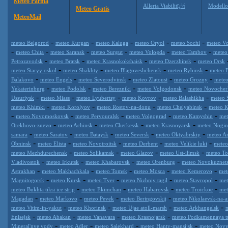
Meteo Parma
Allerta Viabilitï¿½
Modell
Meteo Gratis
MeteoMail
-
-
-
-
-
meteo Belgorod
meteo Kurgan
meteo Kaluga
meteo Oryol
meteo Sochi
meteo Vo
-
-
-
-
-
-
meteo Chita
meteo Saransk
meteo Surgut
meteo Vologda
meteo Tambov
meteo
-
-
-
-
Petrozavodsk
meteo Bratsk
meteo Krasnokokshaisk
meteo Dzerzhinsk
meteo Orsk
-
-
-
-
meteo Staryy oskol
meteo Shakhty
meteo Blagoveshchensk
meteo Rybinsk
meteo 
-
-
-
-
-
Balakovo
meteo Engels
meteo Severodvinsk
meteo Zlatoust
meteo Grozny
meteo
-
-
-
-
Yekaterinburg
meteo Podolsk
meteo Berezniki
meteo Volgodonsk
meteo Novocher
-
-
-
-
-
Ussuriysk
meteo Miass
meteo Lyubertsy
meteo Kovrov
meteo Balashikha
meteo 
-
-
-
-
meteo Khimki
meteo Korolyov
meteo Rostov-na-donu
meteo Chelyabinsk
meteo K
-
-
-
-
-
meteo Novomoskovsk
meteo Pervouralsk
meteo Volgograd
meteo Kamyshin
met
-
-
-
-
Orekhovo-zuevo
meteo Achinsk
meteo Cherkessk
meteo Krasnoyarsk
meteo Nogin
-
-
-
-
-
samara
meteo Saratov
meteo Bataysk
meteo Seversk
meteo Oktyabrskiy
meteo A
-
-
-
-
-
Obninsk
meteo Elista
meteo Novotroitsk
meteo Derbent
meteo Velikie luki
meteo
-
-
-
-
meteo Mezhdurechensk
meteo Solikamsk
meteo Glazov
meteo Ust-ilimsk
meteo Tol
-
-
-
-
Vladivostok
meteo Irkutsk
meteo Khabarovsk
meteo Orenburg
meteo Novokuznet
-
-
-
-
-
Astrakhan
meteo Makhachkala
meteo Tomsk
meteo Mosca
meteo Kemerovo
met
-
-
-
-
-
Magnitogorsk
meteo Kursk
meteo Tver
meteo Nizhniy tagil
meteo Stavropol
met
-
-
-
-
meteo Bukhta tiksi ice strip
meteo Ekimchan
meteo Habarovsk
meteo Troickoe
met
-
-
-
-
Magadan
meteo Markovo
meteo Pevek
meteo Beringovskij
meteo Nikolaevsk-na-
-
-
-
-
meteo Vitim-in-yakut
meteo Khorinsk
meteo Ujae atoll-marsh
meteo Arkhangelsk
-
-
-
-
Enisejsk
meteo Abakan
meteo Vanavara
meteo Krasnojarsk
meteo Podkamennaya t
-
-
-
-
Mineral'nye vody
meteo Adler
meteo Salekhard
meteo Hanty-mansijsk
meteo Novy