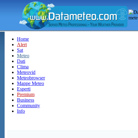
Home
Alert
Sat
Meteo
Dati
Clima
Meteovid
Meteobrowser
Mappe Meteo
Esperti
Premium
Business
Community
Info