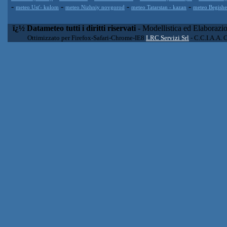
-
-
-
-
meteo Ust'- kulom
meteo Nizhniy novgorod
meteo Tatarstan - kazan
meteo Begish
ï¿½ Datameteo tutti i diritti riservati
- Modellistica ed Elaborazi
Ottimizzato per Firefox-Safari-Chrome-IE8
LRC Servizi Srl
- C.C.I.A.A. 