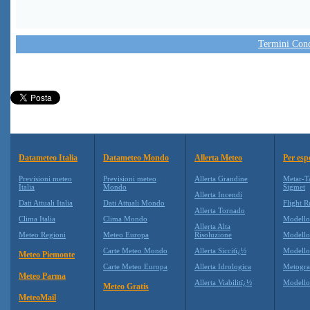
Termini Condi
Datameteo Italia
Datameteo Mondo
Allerta Meteo
Per esp
Previsioni meteo
Previsioni meteo
Allerta Grandine
Metar-T
Italia
Mondo
Sigmet
Allerta Incendi
Dati Attuali Italia
Dati Attuali Mondo
Flight R
Allerta Tornado
Clima Italia
Clima Mondo
Modell
Allerta Alta
Meteo Regioni
Meteo Europa
Risoluzione
Modell
Carte Meteo Mondo
Allerta Siccitï¿½
Modello
Meteo Piemonte
Carte Meteo Europa
Allerta Idrologica
Metogr
Meteo Parma
Allerta Viabilitï¿½
Modell
Meteo Gratis
MeteoMail