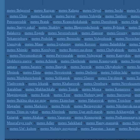
-
-
-
-
-
meteo Belgorod
meteo Kurgan
meteo Kaluga
meteo Oryol
meteo Sochi
meteo Vo
-
-
-
-
-
-
meteo Chita
meteo Saransk
meteo Surgut
meteo Vologda
meteo Tambov
meteo
-
-
-
-
Petrozavodsk
meteo Bratsk
meteo Krasnokokshaisk
meteo Dzerzhinsk
meteo Orsk
-
-
-
-
meteo Staryy oskol
meteo Shakhty
meteo Blagoveshchensk
meteo Rybinsk
meteo 
-
-
-
-
-
Balakovo
meteo Engels
meteo Severodvinsk
meteo Zlatoust
meteo Grozny
meteo
-
-
-
-
Yekaterinburg
meteo Podolsk
meteo Berezniki
meteo Volgodonsk
meteo Novocher
-
-
-
-
-
Ussuriysk
meteo Miass
meteo Lyubertsy
meteo Kovrov
meteo Balashikha
meteo 
-
-
-
-
meteo Khimki
meteo Korolyov
meteo Rostov-na-donu
meteo Chelyabinsk
meteo K
-
-
-
-
-
meteo Novomoskovsk
meteo Pervouralsk
meteo Volgograd
meteo Kamyshin
met
-
-
-
-
Orekhovo-zuevo
meteo Achinsk
meteo Cherkessk
meteo Krasnoyarsk
meteo Nogin
-
-
-
-
-
samara
meteo Saratov
meteo Bataysk
meteo Seversk
meteo Oktyabrskiy
meteo A
-
-
-
-
-
Obninsk
meteo Elista
meteo Novotroitsk
meteo Derbent
meteo Velikie luki
meteo
-
-
-
-
meteo Mezhdurechensk
meteo Solikamsk
meteo Glazov
meteo Ust-ilimsk
meteo Tol
-
-
-
-
Vladivostok
meteo Irkutsk
meteo Khabarovsk
meteo Orenburg
meteo Novokuznet
-
-
-
-
-
Astrakhan
meteo Makhachkala
meteo Tomsk
meteo Mosca
meteo Kemerovo
met
-
-
-
-
-
Magnitogorsk
meteo Kursk
meteo Tver
meteo Nizhniy tagil
meteo Stavropol
met
-
-
-
-
meteo Bukhta tiksi ice strip
meteo Ekimchan
meteo Habarovsk
meteo Troickoe
met
-
-
-
-
Magadan
meteo Markovo
meteo Pevek
meteo Beringovskij
meteo Nikolaevsk-na-
-
-
-
-
meteo Vitim-in-yakut
meteo Khorinsk
meteo Ujae atoll-marsh
meteo Arkhangelsk
-
-
-
-
Enisejsk
meteo Abakan
meteo Vanavara
meteo Krasnojarsk
meteo Podkamennaya t
-
-
-
-
Mineral'nye vody
meteo Adler
meteo Salekhard
meteo Hanty-mansijsk
meteo Novy
-
-
-
-
meteo Ust'- kulom
meteo Nizhniy novgorod
meteo Tatarstan - kazan
meteo Begish