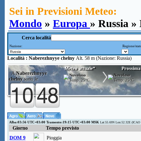
Sei in Previsioni Meteo:
Mondo
»
Europa
» Russia »
Cerca località
Nazione:
Regione/stat
Località :
Naberezhnyye chelny
Alt. 58 m (Nazione: Russia)
Meteo attuale*
Prossima
A
Naberezhnyye
Nuvoloso
Nuvoloso
chelny
sono le
Temp:
25°C
Temp:
25°C
Alba:03:56 UTC+03:00 Tramonto:19:15 UTC+03:00 MSK
Lat:55.69N Lon:52.32E (ICAO
Giorno
Tempo previsto
DOM 9
Pioggia