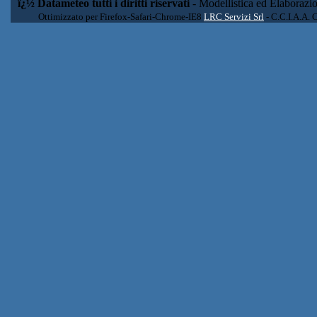
ï¿½ Datameteo tutti i diritti riservati
- Modellistica ed Elaborazi
Ottimizzato per Firefox-Safari-Chrome-IE8
LRC Servizi Srl
- C.C.I.A.A. 