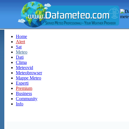
Home
Alert
Sat
Meteo
Dati
Clima
Meteovid
Meteobrowser
Mappe Meteo
Esperti
Premium
Business
Community
Info