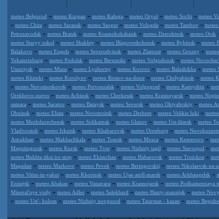
-
-
-
-
-
meteo Belgorod
meteo Kurgan
meteo Kaluga
meteo Oryol
meteo Sochi
meteo Vo
-
-
-
-
-
-
meteo Chita
meteo Saransk
meteo Surgut
meteo Vologda
meteo Tambov
meteo
-
-
-
-
Petrozavodsk
meteo Bratsk
meteo Krasnokokshaisk
meteo Dzerzhinsk
meteo Orsk
-
-
-
-
meteo Staryy oskol
meteo Shakhty
meteo Blagoveshchensk
meteo Rybinsk
meteo 
-
-
-
-
-
Balakovo
meteo Engels
meteo Severodvinsk
meteo Zlatoust
meteo Grozny
meteo
-
-
-
-
Yekaterinburg
meteo Podolsk
meteo Berezniki
meteo Volgodonsk
meteo Novocher
-
-
-
-
-
Ussuriysk
meteo Miass
meteo Lyubertsy
meteo Kovrov
meteo Balashikha
meteo 
-
-
-
-
meteo Khimki
meteo Korolyov
meteo Rostov-na-donu
meteo Chelyabinsk
meteo K
-
-
-
-
-
meteo Novomoskovsk
meteo Pervouralsk
meteo Volgograd
meteo Kamyshin
met
-
-
-
-
Orekhovo-zuevo
meteo Achinsk
meteo Cherkessk
meteo Krasnoyarsk
meteo Nogin
-
-
-
-
-
samara
meteo Saratov
meteo Bataysk
meteo Seversk
meteo Oktyabrskiy
meteo A
-
-
-
-
-
Obninsk
meteo Elista
meteo Novotroitsk
meteo Derbent
meteo Velikie luki
meteo
-
-
-
-
meteo Mezhdurechensk
meteo Solikamsk
meteo Glazov
meteo Ust-ilimsk
meteo Tol
-
-
-
-
Vladivostok
meteo Irkutsk
meteo Khabarovsk
meteo Orenburg
meteo Novokuznet
-
-
-
-
-
Astrakhan
meteo Makhachkala
meteo Tomsk
meteo Mosca
meteo Kemerovo
met
-
-
-
-
-
Magnitogorsk
meteo Kursk
meteo Tver
meteo Nizhniy tagil
meteo Stavropol
met
-
-
-
-
meteo Bukhta tiksi ice strip
meteo Ekimchan
meteo Habarovsk
meteo Troickoe
met
-
-
-
-
Magadan
meteo Markovo
meteo Pevek
meteo Beringovskij
meteo Nikolaevsk-na-
-
-
-
-
meteo Vitim-in-yakut
meteo Khorinsk
meteo Ujae atoll-marsh
meteo Arkhangelsk
-
-
-
-
Enisejsk
meteo Abakan
meteo Vanavara
meteo Krasnojarsk
meteo Podkamennaya t
-
-
-
-
Mineral'nye vody
meteo Adler
meteo Salekhard
meteo Hanty-mansijsk
meteo Novy
-
-
-
-
meteo Ust'- kulom
meteo Nizhniy novgorod
meteo Tatarstan - kazan
meteo Begish