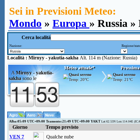
Sei in Previsioni Meteo:
Mondo
»
Europa
» Russia »
Cerca località
Nazione:
Regione/stat
Località :
Mirnyy - yakutia-sakha
Alt. 114 m (Nazione: Russia)
Meteo attuale*
Prossima
A
Mirnyy - yakutia-
Quasi sereno
Quasi sereno
sakha
sono le
Temp:
20°C
Temp:
21°C
Alba:05:09 UTC+09:00 Tramonto:21:49 UTC+09:00 YAKT
Lat:62.53N Lon:114.04E (IC
Giorno
Tempo previsto
VEN 7
Qualche nube