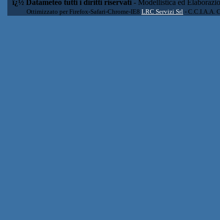
ï¿½ Datameteo tutti i diritti riservati
- Modellistica ed Elaborazi
Ottimizzato per Firefox-Safari-Chrome-IE8
LRC Servizi Srl
- C.C.I.A.A. 