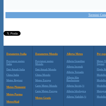
Termini Condi
Datameteo Italia
Datameteo Mondo
Allerta Meteo
Per esp
Previsioni meteo
Previsioni meteo
Allerta Grandine
Metar-T
Italia
Mondo
Sigmet
Allerta Incendi
Dati Attuali Italia
Dati Attuali Mondo
Flight R
Allerta Tornado
Clima Italia
Clima Mondo
Modell
Allerta Alta
Meteo Regioni
Meteo Europa
Risoluzione
Modell
Carte Meteo Mondo
Allerta Siccitï¿½
Modello
Meteo Piemonte
Carte Meteo Europa
Allerta Idrologica
Metogr
Meteo Parma
Allerta Viabilitï¿½
Modell
Meteo Gratis
MeteoMail