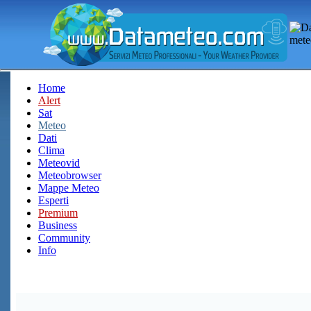
Home
Alert
Sat
Meteo
Dati
Clima
Meteovid
Meteobrowser
Mappe Meteo
Esperti
Premium
Business
Community
Info