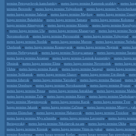
-
-
termine Petropavlovsk-kamchatskiy
meteo lungo termine Kamensk-uralskiy
meteo lun
-
-
termine Berezniki
meteo lungo termine Volgodonsk
meteo lungo termine Novocherkas
-
-
meteo lungo termine Salavat
meteo lungo termine Maykop
meteo lungo termine Ussuri
-
-
lungo termine Balashikha
meteo lungo termine Samara
meteo lungo termine Kolomna
-
-
lungo termine Almetyevsk
meteo lungo termine Khimki
meteo lungo termine Korolyov
-
-
-
meteo lungo termine Ufa
meteo lungo termine Khasavyurt
meteo lungo termine Nev
-
-
-
Novomoskovsk
meteo lungo termine Pervouralsk
meteo lungo termine Volgograd
me
-
-
meteo lungo termine Norilsk
meteo lungo termine Murom
meteo lungo termine Nefte
-
-
-
Cherkessk
meteo lungo termine Krasnoyarsk
meteo lungo termine Noginsk
meteo lun
-
-
termine Nefteyugansk
meteo lungo termine Novaya samara
meteo lungo termine Sarat
-
-
meteo lungo termine Arzamas
meteo lungo termine Leninsk-kuznetskiy
meteo lungo te
-
-
-
Obninsk
meteo lungo termine Elista
meteo lungo termine Novotroitsk
meteo lungo t
-
-
-
Ukhta
meteo lungo termine Kansk
meteo lungo termine Sarapul
meteo lungo termin
-
-
-
termine Solikamsk
meteo lungo termine Glazov
meteo lungo termine Ust-ilimsk
mete
-
-
-
termine Izhevsk
meteo lungo termine Yaroslavl
meteo lungo termine Barnaul
meteo l
-
-
-
termine Orenburg
meteo lungo termine Novokuznetsk
meteo lungo termine Ryazan
-
-
meteo lungo termine Penza
meteo lungo termine Astrakhan
meteo lungo termine Makh
-
-
meteo lungo termine Tula
meteo lungo termine Kirov
meteo lungo termine Cheboksary
-
-
-
lungo termine Magnitogorsk
meteo lungo termine Kursk
meteo lungo termine Tver
m
-
-
lungo termine Jakutsk
meteo lungo termine Cul'man
meteo lungo termine Mirnyy - yak
-
-
-
termine Ekimchan
meteo lungo termine Habarovsk
meteo lungo termine Troickoe
me
-
-
meteo lungo termine Mys schmidta
meteo lungo termine Lavrentija
meteo lungo termi
-
-
-
Beringovskij
meteo lungo termine Nikolaevsk-na-am
meteo lungo termine Okha
met
-
-
meteo lungo termine Kirensk
meteo lungo termine Vitim-in-yakut
meteo lungo termine
-
-
-
termine Amderma
meteo lungo termine Kotlas
meteo lungo termine San pietroburgo