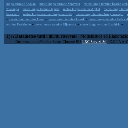
-
-
lungo termine Abakan
meteo lungo termine Vanavara
meteo lungo termine Krasnojarsk
-
-
-
Khatanga
meteo lungo termine Igarka
meteo lungo termine Alykel
meteo lungo term
-
-
-
Salekhard
meteo lungo termine Hanty-mansijsk
meteo lungo termine Novyi urengoi
-
-
-
meteo lungo termine Onez
meteo lungo termine Usinsk
meteo lungo termine Ust'- k
-
-
-
termine Begishevo
meteo lungo termine Uljanovsk
meteo lungo termine Baschiria
ï¿½ Datameteo tutti i diritti riservati
- Modellistica ed Elaborazi
Ottimizzato per Firefox-Safari-Chrome-IE8
LRC Servizi Srl
- C.C.I.A.A. 