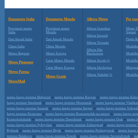
Datameteo Italia
Datameteo Mondo
Allerta Meteo
Per esp
Previsioni meteo
Previsioni meteo
Allerta Grandine
Metar-T
Italia
Mondo
Sigmet
Allerta Incendi
Dati Attuali Italia
Dati Attuali Mondo
Flight R
Allerta Tornado
Clima Italia
Clima Mondo
Modell
Allerta Alta
Meteo Regioni
Meteo Europa
Risoluzione
Modell
Carte Meteo Mondo
Allerta Siccitï¿½
Modello
Meteo Piemonte
Carte Meteo Europa
Allerta Idrologica
Metogr
Meteo Parma
Allerta Viabilitï¿½
Modell
Meteo Gratis
MeteoMail
-
-
meteo lungo termine Belgorod
meteo lungo termine Kurgan
meteo lungo termine Kalu
-
-
lungo termine Smolensk
meteo lungo termine Murmansk
meteo lungo termine Vladika
-
-
meteo lungo termine Saransk
meteo lungo termine Surgut
meteo lungo termine Vologd
-
-
lungo termine Kostroma
meteo lungo termine Komsomolsk-na-amure
meteo lungo term
-
-
-
Krasnokokshaisk
meteo lungo termine Dzerzhinsk
meteo lungo termine Orsk
meteo l
-
-
meteo lungo termine Syktyvkar
meteo lungo termine Zelenograd
meteo lungo termine 
-
-
-
Rybinsk
meteo lungo termine Biysk
meteo lungo termine Prokopyevsk
meteo lungo 
-
-
-
termine Balakovo
meteo lungo termine Engels
meteo lungo termine Severodvinsk
me