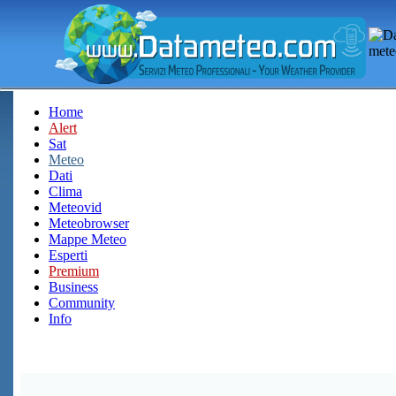
Home
Alert
Sat
Meteo
Dati
Clima
Meteovid
Meteobrowser
Mappe Meteo
Esperti
Premium
Business
Community
Info