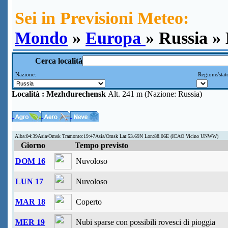
Sei in Previsioni Meteo:
Mondo
»
Europa
» Russia »
Cerca località
Nazione:
Regione/stat
Località :
Mezhdurechensk
Alt. 241 m (Nazione: Russia)
Alba:04:39Asia/Omsk Tramonto:19:47Asia/Omsk Lat:53.69N Lon:88.06E (ICAO Vicino UNWW)
Giorno
Tempo previsto
DOM 16
Nuvoloso
LUN 17
Nuvoloso
MAR 18
Coperto
MER 19
Nubi sparse con possibili rovesci di pioggia