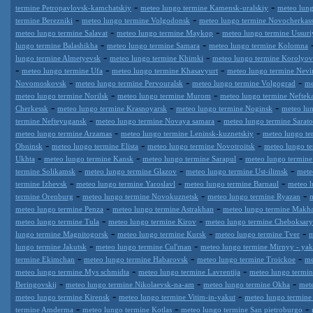
-
-
termine Petropavlovsk-kamchatskiy
meteo lungo termine Kamensk-uralskiy
meteo lun
-
-
termine Berezniki
meteo lungo termine Volgodonsk
meteo lungo termine Novocherkas
-
-
meteo lungo termine Salavat
meteo lungo termine Maykop
meteo lungo termine Ussuri
-
-
lungo termine Balashikha
meteo lungo termine Samara
meteo lungo termine Kolomna
-
-
lungo termine Almetyevsk
meteo lungo termine Khimki
meteo lungo termine Korolyov
-
-
-
meteo lungo termine Ufa
meteo lungo termine Khasavyurt
meteo lungo termine Nev
-
-
-
Novomoskovsk
meteo lungo termine Pervouralsk
meteo lungo termine Volgograd
me
-
-
meteo lungo termine Norilsk
meteo lungo termine Murom
meteo lungo termine Nefte
-
-
-
Cherkessk
meteo lungo termine Krasnoyarsk
meteo lungo termine Noginsk
meteo lun
-
-
termine Nefteyugansk
meteo lungo termine Novaya samara
meteo lungo termine Sarat
-
-
meteo lungo termine Arzamas
meteo lungo termine Leninsk-kuznetskiy
meteo lungo te
-
-
-
Obninsk
meteo lungo termine Elista
meteo lungo termine Novotroitsk
meteo lungo t
-
-
-
Ukhta
meteo lungo termine Kansk
meteo lungo termine Sarapul
meteo lungo termin
-
-
-
termine Solikamsk
meteo lungo termine Glazov
meteo lungo termine Ust-ilimsk
mete
-
-
-
termine Izhevsk
meteo lungo termine Yaroslavl
meteo lungo termine Barnaul
meteo l
-
-
-
termine Orenburg
meteo lungo termine Novokuznetsk
meteo lungo termine Ryazan
-
-
meteo lungo termine Penza
meteo lungo termine Astrakhan
meteo lungo termine Makh
-
-
meteo lungo termine Tula
meteo lungo termine Kirov
meteo lungo termine Cheboksary
-
-
-
lungo termine Magnitogorsk
meteo lungo termine Kursk
meteo lungo termine Tver
m
-
-
lungo termine Jakutsk
meteo lungo termine Cul'man
meteo lungo termine Mirnyy - yak
-
-
-
termine Ekimchan
meteo lungo termine Habarovsk
meteo lungo termine Troickoe
me
-
-
meteo lungo termine Mys schmidta
meteo lungo termine Lavrentija
meteo lungo termi
-
-
-
Beringovskij
meteo lungo termine Nikolaevsk-na-am
meteo lungo termine Okha
met
-
-
meteo lungo termine Kirensk
meteo lungo termine Vitim-in-yakut
meteo lungo termine
-
-
-
termine Amderma
meteo lungo termine Kotlas
meteo lungo termine San pietroburgo