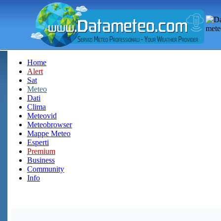
Home
Alert
Sat
Meteo
Dati
Clima
Meteovid
Meteobrowser
Mappe Meteo
Esperti
Premium
Business
Community
Info