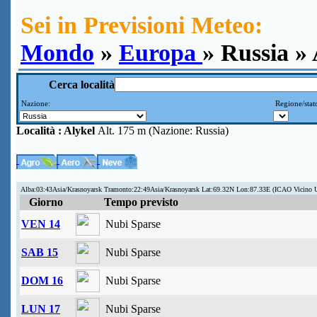
Sei in Previsioni Meteo:
Mondo
»
Europa
» Russia » 
Cerca località
Nazione:
Regione/stat
Località :
Alykel
Alt. 175 m (Nazione: Russia)
Alba:03:43Asia/Krasnoyarsk Tramonto:22:49Asia/Krasnoyarsk Lat:69.32N Lon:87.33E (ICAO Vicino
Giorno
Tempo previsto
VEN 14
Nubi Sparse
SAB 15
Nubi Sparse
DOM 16
Nubi Sparse
LUN 17
Nubi Sparse