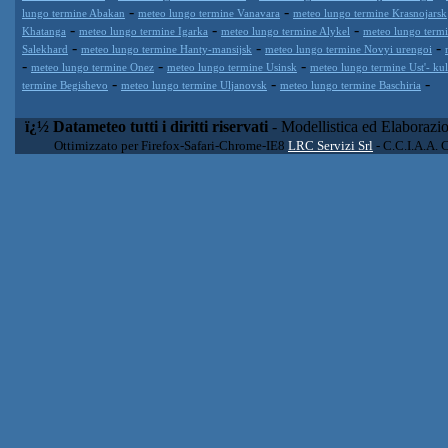
-
-
lungo termine Abakan
meteo lungo termine Vanavara
meteo lungo termine Krasnojarsk
-
-
-
Khatanga
meteo lungo termine Igarka
meteo lungo termine Alykel
meteo lungo term
-
-
-
Salekhard
meteo lungo termine Hanty-mansijsk
meteo lungo termine Novyi urengoi
-
-
-
meteo lungo termine Onez
meteo lungo termine Usinsk
meteo lungo termine Ust'- k
-
-
-
termine Begishevo
meteo lungo termine Uljanovsk
meteo lungo termine Baschiria
ï¿½ Datameteo tutti i diritti riservati
- Modellistica ed Elaborazi
Ottimizzato per Firefox-Safari-Chrome-IE8
LRC Servizi Srl
- C.C.I.A.A. 