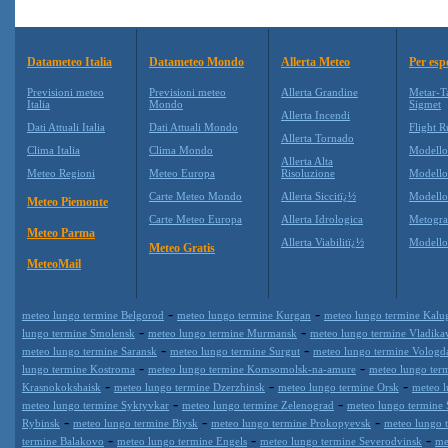
Datameteo Italia
Datameteo Mondo
Allerta Meteo
Per esp
Previsioni meteo
Previsioni meteo
Allerta Grandine
Metar-T
Italia
Mondo
Sigmet
Allerta Incendi
Dati Attuali Italia
Dati Attuali Mondo
Flight R
Allerta Tornado
Clima Italia
Clima Mondo
Modell
Allerta Alta
Meteo Regioni
Meteo Europa
Risoluzione
Modell
Carte Meteo Mondo
Allerta Siccitï¿½
Modello
Meteo Piemonte
Carte Meteo Europa
Allerta Idrologica
Metogr
Meteo Parma
Allerta Viabilitï¿½
Modell
Meteo Gratis
MeteoMail
-
-
meteo lungo termine Belgorod
meteo lungo termine Kurgan
meteo lungo termine Kalu
-
-
lungo termine Smolensk
meteo lungo termine Murmansk
meteo lungo termine Vladika
-
-
meteo lungo termine Saransk
meteo lungo termine Surgut
meteo lungo termine Vologd
-
-
lungo termine Kostroma
meteo lungo termine Komsomolsk-na-amure
meteo lungo term
-
-
-
Krasnokokshaisk
meteo lungo termine Dzerzhinsk
meteo lungo termine Orsk
meteo l
-
-
meteo lungo termine Syktyvkar
meteo lungo termine Zelenograd
meteo lungo termine 
-
-
-
Rybinsk
meteo lungo termine Biysk
meteo lungo termine Prokopyevsk
meteo lungo 
-
-
-
termine Balakovo
meteo lungo termine Engels
meteo lungo termine Severodvinsk
me