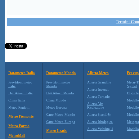
Termini Condi
Datameteo Italia
Datameteo Mondo
Allerta Meteo
Per esp
Previsioni meteo
Previsioni meteo
Allerta Grandine
Metar-T
Italia
Mondo
Sigmet
Allerta Incendi
Dati Attuali Italia
Dati Attuali Mondo
Flight R
Allerta Tornado
Clima Italia
Clima Mondo
Modell
Allerta Alta
Meteo Regioni
Meteo Europa
Risoluzione
Modell
Carte Meteo Mondo
Allerta Siccitï¿½
Modello
Meteo Piemonte
Carte Meteo Europa
Allerta Idrologica
Metogr
Meteo Parma
Allerta Viabilitï¿½
Modell
Meteo Gratis
MeteoMail