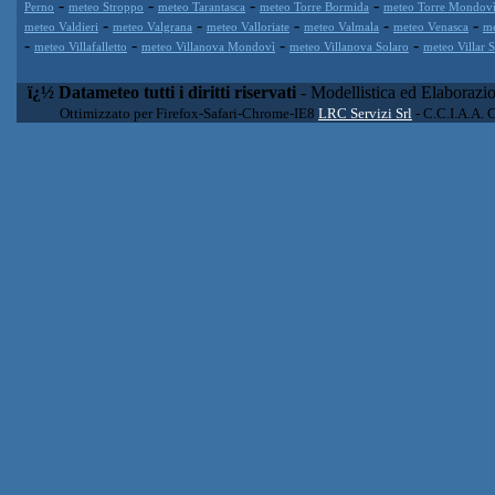
-
-
-
-
Perno
meteo Stroppo
meteo Tarantasca
meteo Torre Bormida
meteo Torre Mondov
-
-
-
-
-
meteo Valdieri
meteo Valgrana
meteo Valloriate
meteo Valmala
meteo Venasca
me
-
-
-
-
meteo Villafalletto
meteo Villanova Mondovì
meteo Villanova Solaro
meteo Villar 
ï¿½ Datameteo tutti i diritti riservati
- Modellistica ed Elaborazi
Ottimizzato per Firefox-Safari-Chrome-IE8
LRC Servizi Srl
- C.C.I.A.A. 