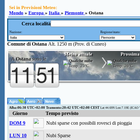
Sei in Previsioni Meteo:
Mondo
»
Europa
»
Italia
»
Piemonte
» Ostana
Cerca località
Nazione:
Regione/stato:
Comune di
Ostana
Alt. 1250 m (Prov. di Cuneo)
Meteo attuale
Prossima
A
Ostana
sono le
Qualche nube
Qualche nube
Temp:
25°C
Temp:
26°C
Alba:06:30 UTC+02:00 Tramonto:20:42 UTC+02:00 CEST
Lat:44.69N Lon:7.19E (ICAO 
Giorno
Tempo previsto
DOM 9
Nubi sparse con possibili rovesci di pioggia
LUN 10
Nubi Sparse