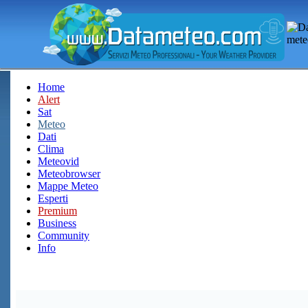
Home
Alert
Sat
Meteo
Dati
Clima
Meteovid
Meteobrowser
Mappe Meteo
Esperti
Premium
Business
Community
Info