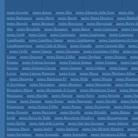
-
-
-
-
-
meteo Acceglio
meteo Aisone
meteo Alba
meteo Albaretto della Torre
meteo Alto
-
-
-
-
meteo Barbaresco
meteo Barge
meteo Barolo
meteo Bastia Mondovì
meteo Battifol
-
-
-
-
meteo Bergolo
meteo Bernezzo
meteo Bonvicino
meteo Borgomale
meteo Borgo S
-
-
-
-
-
Alta
meteo Brondello
meteo Brossasco
meteo Busca
meteo Camerana
meteo Cam
-
-
-
-
-
meteo Cardè
meteo Carrù
meteo Cartignano
meteo Casalgrasso
meteo Castagnito
-
-
-
Castellinaldo
meteo Castellino Tanaro
meteo Castelmagno
meteo Castelnuovo di Ceva
-
-
-
-
Cavallermaggiore
meteo Celle di Macra
meteo Centallo
meteo Ceresole Alba
meteo 
-
-
-
-
-
meteo Cigliè
meteo Cissone
meteo Clavesana
meteo Corneliano d'Alba
meteo Cor
-
-
-
-
-
Cuneo
meteo Demonte
meteo Diano d'Alba
meteo Dogliani
meteo Dronero
mete
-
-
-
-
Fossano
meteo Frabosa Soprana
meteo Frabosa Sottana
meteo Frassino
meteo Gaiol
-
-
-
-
-
Govone
meteo Grinzane Cavour
meteo Guarene
meteo Igliano
meteo Isasca
mete
-
-
-
-
Levice
meteo Limone Piemonte
meteo Lisio
meteo Macra
meteo Magliano Alfieri
-
-
-
-
-
meteo Marsaglia
meteo Martiniana Po
meteo Melle
meteo Moiola
meteo Mombar
-
-
-
-
di Savigliano
meteo Monchiero
meteo Mondovì
meteo Monesiglio
meteo Monforte
-
-
-
Montelupo Albese
meteo Montemale di Cuneo
meteo Monterosso Grana
meteo Mont
-
-
-
-
-
Murazzano
meteo Murello
meteo Narzole
meteo Neive
meteo Neviglie
meteo Nie
-
-
-
-
-
Ostana
meteo Paesana
meteo Pagno
meteo Pamparato
meteo Paroldo
meteo Perle
-
-
-
-
Pietraporzio
meteo Piobesi d'Alba
meteo Piozzo
meteo Pocapaglia
meteo Polonghe
-
-
-
-
-
meteo Prunetto
meteo Racconigi
meteo Revello
meteo Rifreddo
meteo Rittana
me
-
-
-
-
Cigliè
meteo Rocca de' Baldi
meteo Roccaforte Mondovì
meteo Roccasparvera
met
-
-
-
-
meteo Ruffia
meteo Sale delle Langhe
meteo Sale San Giovanni
meteo Saliceto
met
-
-
-
-
Damiano Macra
meteo Sanfrè
meteo Sanfront
meteo San Michele Mondovì
meteo 
-
-
-
-
meteo Savigliano
meteo Scagnello
meteo Scarnafigi
meteo Serralunga d'Alba
meteo