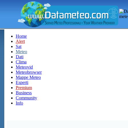
Home
Alert
Sat
Meteo
Dati
Clima
Meteovid
Meteobrowser
Mappe Meteo
Esperti
Premium
Business
Community
Info