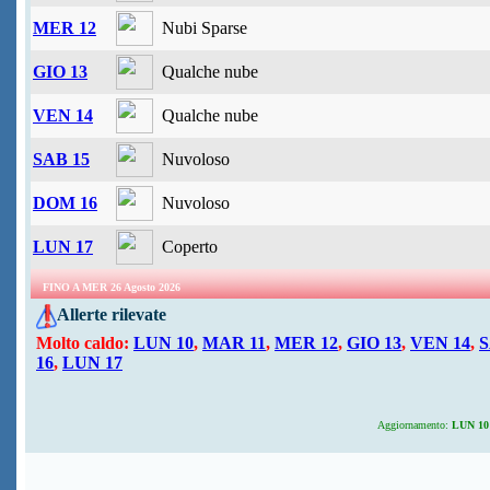
MER 12
Nubi Sparse
GIO 13
Qualche nube
VEN 14
Qualche nube
SAB 15
Nuvoloso
DOM 16
Nuvoloso
LUN 17
Coperto
FINO A MER 26 Agosto 2026
Allerte rilevate
Molto caldo:
LUN 10
,
MAR 11
,
MER 12
,
GIO 13
,
VEN 14
,
S
16
,
LUN 17
Aggiornamento:
LUN 10 