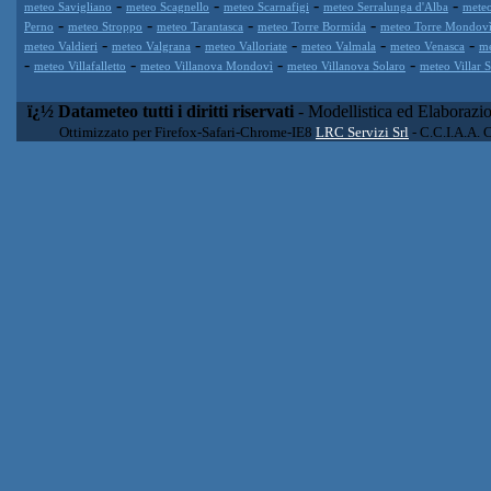
-
-
-
-
meteo Savigliano
meteo Scagnello
meteo Scarnafigi
meteo Serralunga d'Alba
meteo
-
-
-
-
Perno
meteo Stroppo
meteo Tarantasca
meteo Torre Bormida
meteo Torre Mondov
-
-
-
-
-
meteo Valdieri
meteo Valgrana
meteo Valloriate
meteo Valmala
meteo Venasca
me
-
-
-
-
meteo Villafalletto
meteo Villanova Mondovì
meteo Villanova Solaro
meteo Villar 
ï¿½ Datameteo tutti i diritti riservati
- Modellistica ed Elaborazi
Ottimizzato per Firefox-Safari-Chrome-IE8
LRC Servizi Srl
- C.C.I.A.A. 