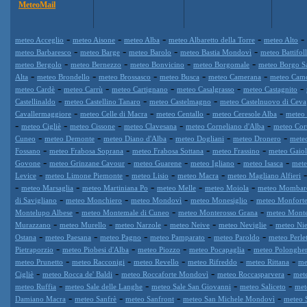
MeteoMail
-
-
-
-
-
meteo Acceglio
meteo Aisone
meteo Alba
meteo Albaretto della Torre
meteo Alto
-
-
-
-
meteo Barbaresco
meteo Barge
meteo Barolo
meteo Bastia Mondovì
meteo Battifol
-
-
-
-
meteo Bergolo
meteo Bernezzo
meteo Bonvicino
meteo Borgomale
meteo Borgo S
-
-
-
-
-
Alta
meteo Brondello
meteo Brossasco
meteo Busca
meteo Camerana
meteo Cam
-
-
-
-
-
meteo Cardè
meteo Carrù
meteo Cartignano
meteo Casalgrasso
meteo Castagnito
-
-
-
Castellinaldo
meteo Castellino Tanaro
meteo Castelmagno
meteo Castelnuovo di Ceva
-
-
-
-
Cavallermaggiore
meteo Celle di Macra
meteo Centallo
meteo Ceresole Alba
meteo 
-
-
-
-
-
meteo Cigliè
meteo Cissone
meteo Clavesana
meteo Corneliano d'Alba
meteo Cor
-
-
-
-
-
Cuneo
meteo Demonte
meteo Diano d'Alba
meteo Dogliani
meteo Dronero
mete
-
-
-
-
Fossano
meteo Frabosa Soprana
meteo Frabosa Sottana
meteo Frassino
meteo Gaiol
-
-
-
-
-
Govone
meteo Grinzane Cavour
meteo Guarene
meteo Igliano
meteo Isasca
mete
-
-
-
-
Levice
meteo Limone Piemonte
meteo Lisio
meteo Macra
meteo Magliano Alfieri
-
-
-
-
-
meteo Marsaglia
meteo Martiniana Po
meteo Melle
meteo Moiola
meteo Mombar
-
-
-
-
di Savigliano
meteo Monchiero
meteo Mondovì
meteo Monesiglio
meteo Monforte
-
-
-
Montelupo Albese
meteo Montemale di Cuneo
meteo Monterosso Grana
meteo Mont
-
-
-
-
-
Murazzano
meteo Murello
meteo Narzole
meteo Neive
meteo Neviglie
meteo Nie
-
-
-
-
-
Ostana
meteo Paesana
meteo Pagno
meteo Pamparato
meteo Paroldo
meteo Perle
-
-
-
-
Pietraporzio
meteo Piobesi d'Alba
meteo Piozzo
meteo Pocapaglia
meteo Polonghe
-
-
-
-
-
meteo Prunetto
meteo Racconigi
meteo Revello
meteo Rifreddo
meteo Rittana
me
-
-
-
-
Cigliè
meteo Rocca de' Baldi
meteo Roccaforte Mondovì
meteo Roccasparvera
met
-
-
-
-
meteo Ruffia
meteo Sale delle Langhe
meteo Sale San Giovanni
meteo Saliceto
met
-
-
-
-
Damiano Macra
meteo Sanfrè
meteo Sanfront
meteo San Michele Mondovì
meteo 