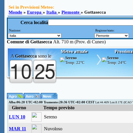
Sei in Previsioni Meteo:
Mondo
»
Europa
»
Italia
»
Piemonte
» Gottasecca
Cerca località
Nazione:
Regione/stato:
Comune di
Gottasecca
Alt. 710 m (Prov. di Cuneo)
Meteo attuale
Prossima
A
Gottasecca
sono le
Sereno
Sereno
Temp:
22°C
Temp:
24°C
Alba:06:28 UTC+02:00 Tramonto:20:36 UTC+02:00 CEST
Lat:44.46N Lon:8.17E (ICAO 
Giorno
Tempo previsto
LUN 10
Sereno
MAR 11
Nuvoloso