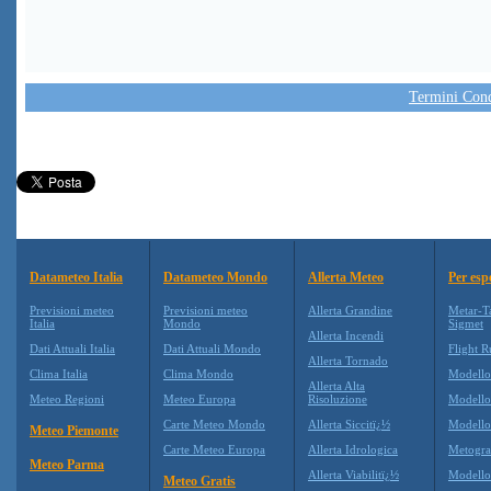
Termini Condi
Datameteo Italia
Datameteo Mondo
Allerta Meteo
Per esp
Previsioni meteo
Previsioni meteo
Allerta Grandine
Metar-T
Italia
Mondo
Sigmet
Allerta Incendi
Dati Attuali Italia
Dati Attuali Mondo
Flight R
Allerta Tornado
Clima Italia
Clima Mondo
Modell
Allerta Alta
Meteo Regioni
Meteo Europa
Risoluzione
Modell
Carte Meteo Mondo
Allerta Siccitï¿½
Modello
Meteo Piemonte
Carte Meteo Europa
Allerta Idrologica
Metogr
Meteo Parma
Allerta Viabilitï¿½
Modell
Meteo Gratis