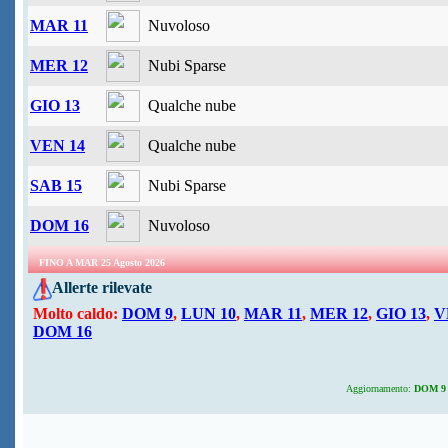
MAR 11
Nuvoloso
MER 12
Nubi Sparse
GIO 13
Qualche nube
VEN 14
Qualche nube
SAB 15
Nubi Sparse
DOM 16
Nuvoloso
FINO A MAR 25 Agosto 2026
Allerte rilevate
Molto caldo:
DOM 9
,
LUN 10
,
MAR 11
,
MER 12
,
GIO 13
,
V
DOM 16
Aggiornamento:
DOM 9 A