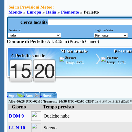
Sei in Previsioni Meteo:
Mondo
»
Europa
»
Italia
»
Piemonte
» Perletto
Cerca località
Nazione:
Regione/stato:
Comune di
Perletto
Alt. 446 m (Prov. di Cuneo)
Meteo attuale
Prossima
A
Perletto
sono le
Sereno
Sereno
Temp:
35°C
Temp:
35°C
Alba:06:26 UTC+02:00 Tramonto:20:38 UTC+02:00 CEST
Lat:44.6N Lon:8.21E (ICAO V
Giorno
Tempo previsto
DOM 9
Qualche nube
LUN 10
Sereno