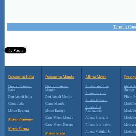
Termini Condi
Datameteo Italia
Datameteo Mondo
Allerta Meteo
Per esp
Previsioni meteo
Previsioni meteo
Allerta Grandine
Metar-T
Italia
Mondo
Sigmet
Allerta Incendi
Dati Attuali Italia
Dati Attuali Mondo
Flight R
Allerta Tornado
Clima Italia
Clima Mondo
Modell
Allerta Alta
Meteo Regioni
Meteo Europa
Risoluzione
Modell
Carte Meteo Mondo
Allerta Siccitï¿½
Modello
Meteo Piemonte
Carte Meteo Europa
Allerta Idrologica
Metogr
Meteo Parma
Allerta Viabilitï¿½
Modell
Meteo Gratis