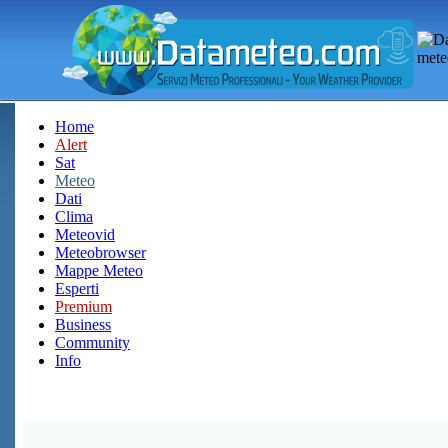
Home
Alert
Sat
Meteo
Dati
Clima
Meteovid
Meteobrowser
Mappe Meteo
Esperti
Premium
Business
Community
Info