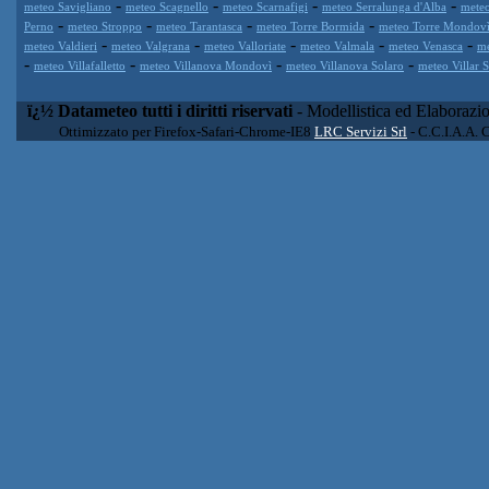
-
-
-
-
meteo Savigliano
meteo Scagnello
meteo Scarnafigi
meteo Serralunga d'Alba
meteo
-
-
-
-
Perno
meteo Stroppo
meteo Tarantasca
meteo Torre Bormida
meteo Torre Mondov
-
-
-
-
-
meteo Valdieri
meteo Valgrana
meteo Valloriate
meteo Valmala
meteo Venasca
me
-
-
-
-
meteo Villafalletto
meteo Villanova Mondovì
meteo Villanova Solaro
meteo Villar 
ï¿½ Datameteo tutti i diritti riservati
- Modellistica ed Elaborazi
Ottimizzato per Firefox-Safari-Chrome-IE8
LRC Servizi Srl
- C.C.I.A.A. 