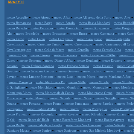
MeteoMail
-
-
-
-
-
meteo Acceglio
meteo Aisone
meteo Alba
meteo Albaretto della Torre
meteo Alto
-
-
-
-
meteo Barbaresco
meteo Barge
meteo Barolo
meteo Bastia Mondovì
meteo Battifol
-
-
-
-
meteo Bergolo
meteo Bernezzo
meteo Bonvicino
meteo Borgomale
meteo Borgo S
-
-
-
-
-
Alta
meteo Brondello
meteo Brossasco
meteo Busca
meteo Camerana
meteo Cam
-
-
-
-
-
meteo Cardè
meteo Carrù
meteo Cartignano
meteo Casalgrasso
meteo Castagnito
-
-
-
Castellinaldo
meteo Castellino Tanaro
meteo Castelmagno
meteo Castelnuovo di Ceva
-
-
-
-
Cavallermaggiore
meteo Celle di Macra
meteo Centallo
meteo Ceresole Alba
meteo 
-
-
-
-
-
meteo Cigliè
meteo Cissone
meteo Clavesana
meteo Corneliano d'Alba
meteo Cor
-
-
-
-
-
Cuneo
meteo Demonte
meteo Diano d'Alba
meteo Dogliani
meteo Dronero
mete
-
-
-
-
Fossano
meteo Frabosa Soprana
meteo Frabosa Sottana
meteo Frassino
meteo Gaiol
-
-
-
-
-
Govone
meteo Grinzane Cavour
meteo Guarene
meteo Igliano
meteo Isasca
mete
-
-
-
-
Levice
meteo Limone Piemonte
meteo Lisio
meteo Macra
meteo Magliano Alfieri
-
-
-
-
-
meteo Marsaglia
meteo Martiniana Po
meteo Melle
meteo Moiola
meteo Mombar
-
-
-
-
di Savigliano
meteo Monchiero
meteo Mondovì
meteo Monesiglio
meteo Monforte
-
-
-
Montelupo Albese
meteo Montemale di Cuneo
meteo Monterosso Grana
meteo Mont
-
-
-
-
-
Murazzano
meteo Murello
meteo Narzole
meteo Neive
meteo Neviglie
meteo Nie
-
-
-
-
-
Ostana
meteo Paesana
meteo Pagno
meteo Pamparato
meteo Paroldo
meteo Perle
-
-
-
-
Pietraporzio
meteo Piobesi d'Alba
meteo Piozzo
meteo Pocapaglia
meteo Polonghe
-
-
-
-
-
meteo Prunetto
meteo Racconigi
meteo Revello
meteo Rifreddo
meteo Rittana
me
-
-
-
-
Cigliè
meteo Rocca de' Baldi
meteo Roccaforte Mondovì
meteo Roccasparvera
met
-
-
-
-
meteo Ruffia
meteo Sale delle Langhe
meteo Sale San Giovanni
meteo Saliceto
met
-
-
-
-
Damiano Macra
meteo Sanfrè
meteo Sanfront
meteo San Michele Mondovì
meteo 