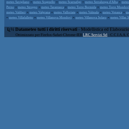
-
-
-
-
meteo Savigliano
meteo Scagnello
meteo Scarnafigi
meteo Serralunga d'Alba
meteo
-
-
-
-
Perno
meteo Stroppo
meteo Tarantasca
meteo Torre Bormida
meteo Torre Mondov
-
-
-
-
-
meteo Valdieri
meteo Valgrana
meteo Valloriate
meteo Valmala
meteo Venasca
me
-
-
-
-
meteo Villafalletto
meteo Villanova Mondovì
meteo Villanova Solaro
meteo Villar 
ï¿½ Datameteo tutti i diritti riservati
- Modellistica ed Elaborazi
Ottimizzato per Firefox-Safari-Chrome-IE8
LRC Servizi Srl
- C.C.I.A.A. 