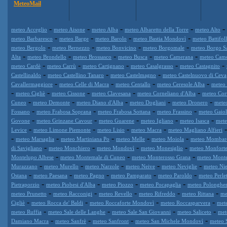
MeteoMail
-
-
-
-
-
meteo Acceglio
meteo Aisone
meteo Alba
meteo Albaretto della Torre
meteo Alto
-
-
-
-
meteo Barbaresco
meteo Barge
meteo Barolo
meteo Bastia Mondovì
meteo Battifol
-
-
-
-
meteo Bergolo
meteo Bernezzo
meteo Bonvicino
meteo Borgomale
meteo Borgo S
-
-
-
-
-
Alta
meteo Brondello
meteo Brossasco
meteo Busca
meteo Camerana
meteo Cam
-
-
-
-
-
meteo Cardè
meteo Carrù
meteo Cartignano
meteo Casalgrasso
meteo Castagnito
-
-
-
Castellinaldo
meteo Castellino Tanaro
meteo Castelmagno
meteo Castelnuovo di Ceva
-
-
-
-
Cavallermaggiore
meteo Celle di Macra
meteo Centallo
meteo Ceresole Alba
meteo 
-
-
-
-
-
meteo Cigliè
meteo Cissone
meteo Clavesana
meteo Corneliano d'Alba
meteo Cor
-
-
-
-
-
Cuneo
meteo Demonte
meteo Diano d'Alba
meteo Dogliani
meteo Dronero
mete
-
-
-
-
Fossano
meteo Frabosa Soprana
meteo Frabosa Sottana
meteo Frassino
meteo Gaiol
-
-
-
-
-
Govone
meteo Grinzane Cavour
meteo Guarene
meteo Igliano
meteo Isasca
mete
-
-
-
-
Levice
meteo Limone Piemonte
meteo Lisio
meteo Macra
meteo Magliano Alfieri
-
-
-
-
-
meteo Marsaglia
meteo Martiniana Po
meteo Melle
meteo Moiola
meteo Mombar
-
-
-
-
di Savigliano
meteo Monchiero
meteo Mondovì
meteo Monesiglio
meteo Monforte
-
-
-
Montelupo Albese
meteo Montemale di Cuneo
meteo Monterosso Grana
meteo Mont
-
-
-
-
-
Murazzano
meteo Murello
meteo Narzole
meteo Neive
meteo Neviglie
meteo Nie
-
-
-
-
-
Ostana
meteo Paesana
meteo Pagno
meteo Pamparato
meteo Paroldo
meteo Perle
-
-
-
-
Pietraporzio
meteo Piobesi d'Alba
meteo Piozzo
meteo Pocapaglia
meteo Polonghe
-
-
-
-
-
meteo Prunetto
meteo Racconigi
meteo Revello
meteo Rifreddo
meteo Rittana
me
-
-
-
-
Cigliè
meteo Rocca de' Baldi
meteo Roccaforte Mondovì
meteo Roccasparvera
met
-
-
-
-
meteo Ruffia
meteo Sale delle Langhe
meteo Sale San Giovanni
meteo Saliceto
met
-
-
-
-
Damiano Macra
meteo Sanfrè
meteo Sanfront
meteo San Michele Mondovì
meteo 