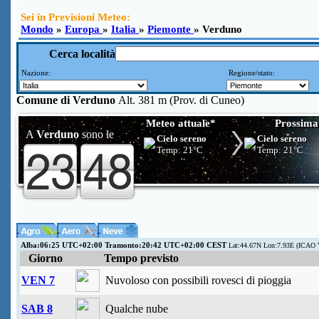
Sei in Previsioni Meteo:
Mondo
»
Europa
»
Italia
»
Piemonte
» Verduno
Cerca località
Nazione:
Regione/stato:
Comune di
Verduno
Alt. 381 m (Prov. di Cuneo)
Meteo attuale*
Prossima
A
Verduno
sono le
Cielo sereno
Cielo sereno
Temp:
21°C
Temp:
21°C
Alba:06:25 UTC+02:00 Tramonto:20:42 UTC+02:00 CEST
Lat:44.67N Lon:7.93E (ICAO 
Giorno
Tempo previsto
VEN 7
Nuvoloso con possibili rovesci di pioggia
SAB 8
Qualche nube