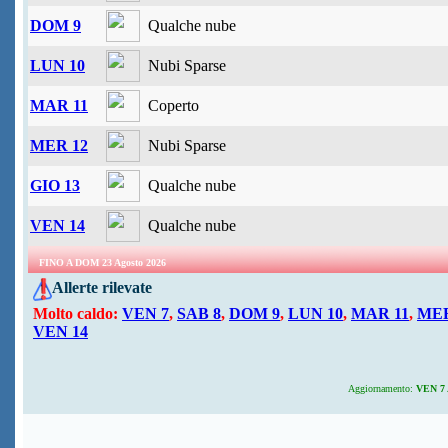
DOM 9
Qualche nube
LUN 10
Nubi Sparse
MAR 11
Coperto
MER 12
Nubi Sparse
GIO 13
Qualche nube
VEN 14
Qualche nube
FINO A DOM 23 Agosto 2026
Allerte rilevate
Molto caldo:
VEN 7
,
SAB 8
,
DOM 9
,
LUN 10
,
MAR 11
,
MER
VEN 14
Aggiornamento:
VEN 7 A