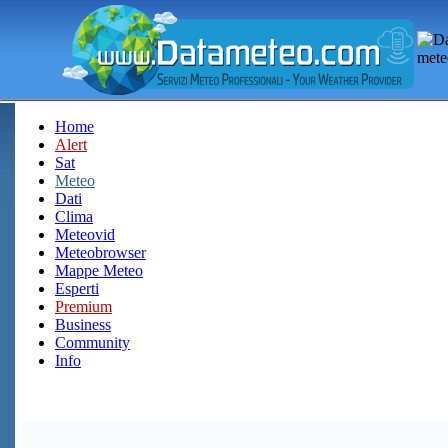
Home
Alert
Sat
Meteo
Dati
Clima
Meteovid
Meteobrowser
Mappe Meteo
Esperti
Premium
Business
Community
Info