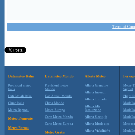
Termini Condi
Datameteo Italia
Datameteo Mondo
Allerta Meteo
Per esp
Previsioni meteo
Previsioni meteo
Allerta Grandine
Metar-T
Italia
Mondo
Sigmet
Allerta Incendi
Dati Attuali Italia
Dati Attuali Mondo
Flight R
Allerta Tornado
Clima Italia
Clima Mondo
Modell
Allerta Alta
Meteo Regioni
Meteo Europa
Risoluzione
Modell
Carte Meteo Mondo
Allerta Siccitï¿½
Modello
Meteo Piemonte
Carte Meteo Europa
Allerta Idrologica
Metogr
Meteo Parma
Allerta Viabilitï¿½
Modell
Meteo Gratis